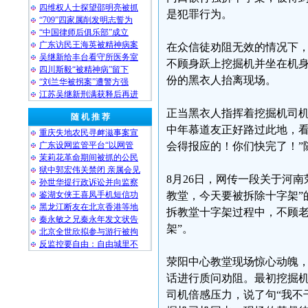
四维权人士探望邵明亮被抓
是犯罪行为。
“709”四家属削发明志誓为
“中国律师后俱乐部”成立
广东访民王海英被精神病案
在众信徒劝阻无效的情况下，
吴继新给丰台看守所医务室
不顾身跃上挖掘机并坐在机
四川斯毅“被精神病”留下
份的黑衣人抬离现场。
“刘兰华被拐案”遭警方强
江苏吴继新刑满获释后再进
正当黑衣人指挥着挖掘机司机
随 机 推 荐
中年慕道友正好路过此地，看
重庆失地农民寻衅滋事案宣
广东设网监管平台“以网管
会得报应的！你们快完了！”
茉莉花革命期间被抓的公民
狱中郭宏伟关禁闭 亲属会见
8月26日，网传一段关于河
孙世华提行政诉讼并向监察
鉴湖女侠王喜凤手机短信功
教堂，今天要被拆除十字架”
黑龙江断友在北京香港等地
拆教堂十字架过程中，不顾
秦永敏之兄秦永年发文状告
架”。
北京全世欣拟参与游行被拘
反监控要自由：自由城里不
荥阳中心教堂现场惊心动魄
话进行质问劝阻。最初挖掘机
司机倍感压力，说了句“我不