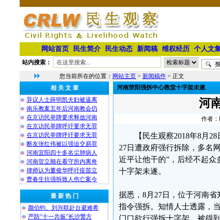
网站首页
民生简介
民生动态
新闻稿
维权经历
个人文
站内搜索：
您当前所在的位置：
网站主页
>
新闻稿件
> 正文
河南荥阳强拆中心教堂十字架未遂
相 关 文 章
异议人士薛明凯夫妇被逼离
河
南乐教案五年后河南教会仍
在京访民举牌要求释放河南
作者：民
在京访民举牌呼吁要求无罪
在京访民举牌呼吁要求无罪
【民生观察2018年8
断友张红伟被以强迫交易罪
27日遭政府强行拆除，多名
河南宜阳四十多名尘肺病人
近平让他干的”，后经不起众
河南贺立顺在看守所内离奇
律师认为董俊华呼吁疫苗立
十字架未遂。
曹春生抗强拆致人伤亡案今
据悉，8月27日，位于河南
最 新 热 门
指令强拆。知情人士透露，
颜伯钧、刘兴联赴台避难希
严防“十一共振”长沙警方
门口欲行强拆十字架，被得