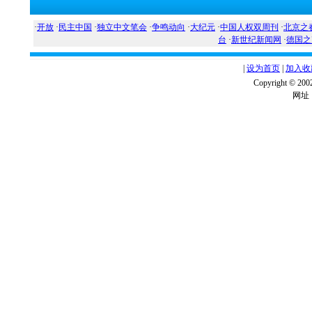
·
开放
·
民主中国
·
独立中文笔会
·
争鸣动向
·
大纪元
·
中国人权双周刊
·
北京之
台
·
新世纪新闻网
·
德国之
|
设为首页
|
加入收
Copyright ©
网址：w