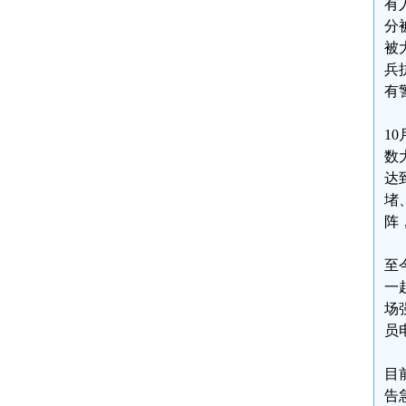
有
分
被
兵
有
1
数
达
堵
阵
至
一
场
员
目
告