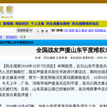
态
新闻稿
维权经历
个人文集
民生观察在推特
民生观察维权动态
热门标签:
709
律师
暴力
酷刑
虐待
秋雨教会
页
>
新闻稿件
> 正文
战友声援山东平度维权老兵
全国战友声援山东平度维权
作者：民生编辑 文章来源：本站原创 更新时间：2018-10-07 
【民生观察2018年10月7日消息】本网获悉，近日山东平度
访人员拦截殴打，随后声援老兵前往市政府讨要说法，期间全国
方多次爆发冲突，警方一度使用催泪瓦斯试图驱散老兵，10月6
。今天上午，广东、河南等地声援老兵赶到平度，老兵们再次集
老兵被打伤。目前，山东高速公路已经被封闭，老兵维权事件还
战友发出紧急求援！
悉，2018年10月4日晚，38名山东平度老兵欲乘车进京上访，