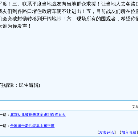
平度！三、联系平度当地战友向当地群众求援！让当地人去各路
战友们到各路口堵住政府车辆不让进出！五，目前战友们所在位
机会突破封锁转移到开阔地带！六，现场所有的围观者，希望你
天谁为你发声！
责任编辑：民生编辑)
文
一篇：
北京幼儿被抢未遂案嫌犯仅拘五天
一篇：
全国逾千老兵聚集山东平度
【
发表评论
】【
加入收藏