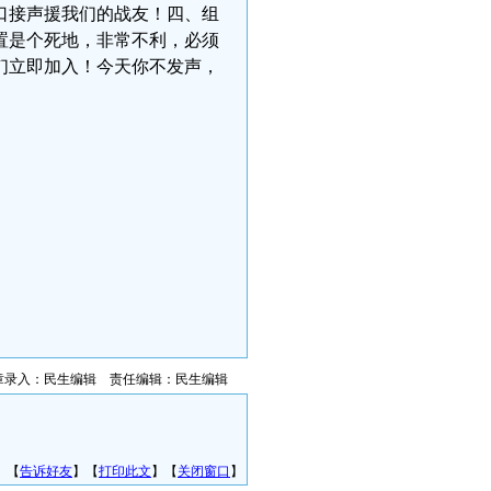
口接声援我们的战友！四、组
置是个死地，非常不利，必须
们立即加入！今天你不发声，
章录入：民生编辑 责任编辑：民生编辑
】【
告诉好友
】【
打印此文
】【
关闭窗口
】