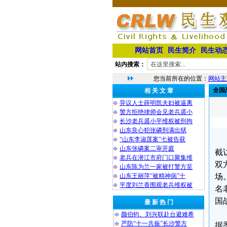
网站首页
民生简介
民生动
站内搜索：
您当前所在的位置：
网站主
全国
相 关 文 章
异议人士薛明凯夫妇被逼离
警方拒绝律师会见老兵裘小
长沙老兵裘小平维权被刑拘
山东良心犯张磷刑满出狱
“山东李淑莲案”七被告获
山东张磷案二审开庭
截
老兵在潜江市府门口聚集维
双
山东陈为兰一家被打警方至
山东王丽萍“被精神病”十
场
平度刘兰香围观老兵维权被
名
国
最 新 热 门
颜伯钧、刘兴联赴台避难希
严防“十一共振”长沙警方
据