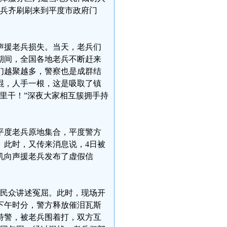
老兵齐刷刷来到平度市政府门
声援老兵损失。当天，老兵们
期间，全国各地老兵不断赶来
们越聚越多，警察也是成群结
棍，人手一根，这是吸取了镇
里干！”深夜大家相互簇拥手持
平度老兵原地集合，平度警方
。此时，又传来消息说，4日被
机向声援老兵发布了虚假信
观民众讲述冤屈。此时，现场开
下午时分，警方释放催泪瓦斯
特警，被老兵围着打，双方互