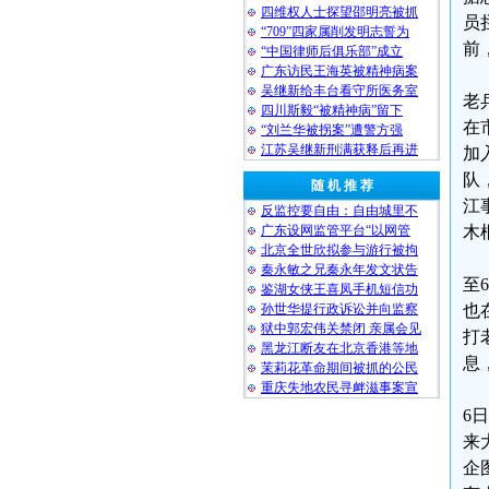
四维权人士探望邵明亮被抓
员
“709”四家属削发明志誓为
前
“中国律师后俱乐部”成立
广东访民王海英被精神病案
吴继新给丰台看守所医务室
老
四川斯毅“被精神病”留下
在
“刘兰华被拐案”遭警方强
江苏吴继新刑满获释后再进
加
队
随 机 推 荐
江
反监控要自由：自由城里不
广东设网监管平台“以网管
木
北京全世欣拟参与游行被拘
秦永敏之兄秦永年发文状告
至
鉴湖女侠王喜凤手机短信功
孙世华提行政诉讼并向监察
也
狱中郭宏伟关禁闭 亲属会见
打
黑龙江断友在北京香港等地
息
茉莉花革命期间被抓的公民
重庆失地农民寻衅滋事案宣
6
来
企