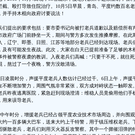
拦截、殴打导致住院治疗。10月5日早晨，青岛、平度约数百名
，并手持木棍向政府讨要说法！
兵们提出的要求包括：要市委书记向被打老兵道歉以及赔偿所有
市政府广场门前静坐一天，期间与警方多次发生推搡摩擦。在此
入，辽宁、即墨、日照、江苏等地部分老兵已经到达现场。老兵
，及有可能发生夜战。此次，大家在白天已提前准备了足够的木
事件被警察夜袭的教训。入夜老兵们高喊：“只要干不死，就往死
棍，熬过了一个夜晚，警方没敢清场。
6日凌晨时分，声援平度老兵人数估计已经过千。6日上午，声援
在不断增加警力，周围气氛非常紧张，双方成对峙状态一触即发
老兵昨夜逃离医院，紧急赶到现场澄清：维稳人员竟偷用他们手
，用来误导老兵。
日中午时分，增援老兵已经占领平度农业技术市场周边，并向围
大约一百多辆大巴车，送来大约上千特警，用于镇压维权老兵。
图驱散老兵，老兵们则用灭火器反攻警察。其中一个掷催泪弹的