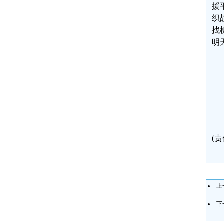
援
织
找
明
(
上
下