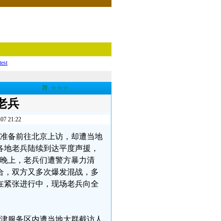
test
荐
★★★
老兵
21:22
老兵准备前往北京上访，却遭当地
各地老兵陆续到达平度声援，
日晚上，老兵们遭警方暴力清
合，双方又多次爆发混战，多
在紧张进行中，现场老兵向全
在利津服务区内遭当地大群截访人