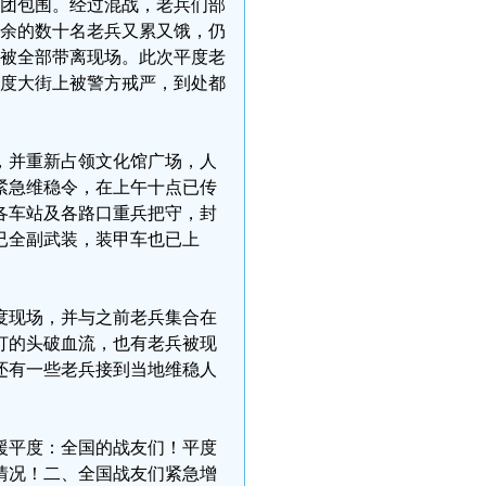
团团包围。经过混战，老兵们部
残余的数十名老兵又累又饿，仍
，被全部带离现场。此次平度老
平度大街上被警方戒严，到处都
场，并重新占领文化馆广场，人
紧急维稳令，在上午十点已传
各车站及各路口重兵把守，封
已全副武装，装甲车也已上
度现场，并与之前老兵集合在
打的头破血流，也有老兵被现
还有一些老兵接到当地维稳人
援平度：全国的战友们！平度
情况！二、全国战友们紧急增