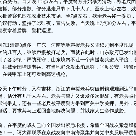
人员受伤。当天晚上5点左右，平度警方开始暴力清场，将老兵
被抓、部分走散、部分逃走只剩下几十人了。至晚上6点左右，
大批警察包围在农业技术市场。晚7点左右，残余老兵终于妥协
抗议行动，坚持了2天1夜，宣告失败。当天晚上7点30分左右，
警察拿着盾牌、警棍巡逻。
0月7日清晨8点多，广东、河南等地声援老兵又陆续赶到平度现
大约几百人，继续声援被打老兵。而就在此时，山东政府已发出
到了各乡镇：严防死守，山东境内不让一个声援老兵进入平度，
、拦截全国增援老兵。有当地群众发出消息称，平度公安、特警
，在装甲车上还可看到高速机枪。
今天下午时分，又有吉林、浙江的声援老兵突破封锁艰难到达平
起，估计有几千人左右。老兵与警方又爆发多次混战，有老兵被
强制带走，还有一些老兵被平度警方带到西关中学关押。另外，
电话，要求其马上返回当地解决问题，并以家人生命作威胁。
前，在平度的战友已向全国发出紧急求援，希望全国战友紧急增
急！一、请大家联系在京战友向中南海聚集并向党中央反映平度