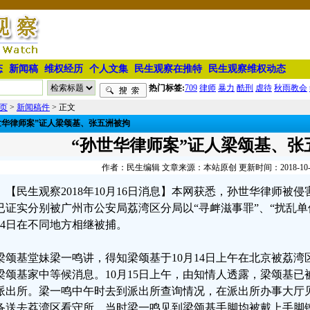
态
新闻稿
维权经历
个人文集
民生观察在推特
民生观察维权动态
热门标签:
709
律师
暴力
酷刑
虐待
秋雨教会
页
>
新闻稿件
> 正文
世华律师案”证人梁颂基、张五洲被拘
“孙世华律师案”证人梁颂基、张
作者：民生编辑 文章来源：本站原创 更新时间：2018-10-16 
【民生观察2018年10月16日消息】本网获悉，孙世华律师被
已证实分别被广州市公安局荔湾区分局以“寻衅滋事罪”、“扰乱单
14日在不同地方相继被捕。
梁颂基堂妹梁一鸣讲，得知梁颂基于10月14日上午在北京被荔
梁颂基家中等候消息。10月15日上午，由知情人透露，梁颂基
派出所。梁一鸣中午时去到派出所查询情况，在派出所办事大厅
备送去荔湾区看守所。当时梁一鸣见到梁颂基手脚均被戴上手脚