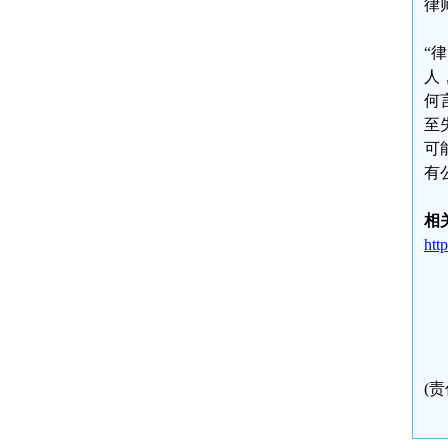
律
“
人
何
至
可
有
相
htt
(