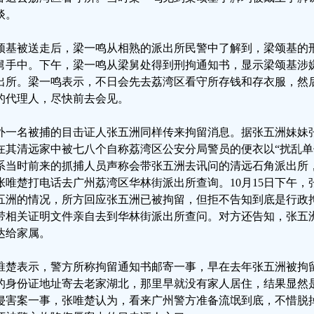
谈。
颂基被送走后，梁一鸣从相熟的派出所民警中了解到，梁颂基的
舅手中。下午，梁一鸣从梁舅处得到刑拘通知书，显示梁颂基涉嫌
出所。梁一鸣表示，不日会先去荔湾区看守所存钱和存衣服，然
的代理人，尽快前去会见。
外一名被捕的目击证人张五洲同样传来拘留消息。据张五洲妹妹张
在其清远家中被七八个自称荔湾区公安分局警员的便衣以“扰乱单
系当时前来的抓捕人员声称会带张五洲去讯问的清远石角派出所
张唯楚打电话去广州荔湾区华林街派出所查询。10月15日下午
五洲的情况，所方回应张五洲已被拘留，但拒不告知到底是行政
带相关证明文件亲自去到华林街派出所查问。对方还告知，张五
达给家属。
唯楚表示，警方所称拘留通知书邮寄一事，早在去年张五洲被拘
的身份证地址寄去老家湖北，那里早就没有家人居住，结果显然
侵害案一事，张唯楚认为，看来广州警方准备流氓到底，不惜脱