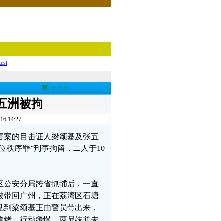
test
荐
★★★
五洲被拘
14:27
侵害案的目击证人梁颂基及张五
位秩序罪”刑事拘留，二人于10
湾区公安分局跨省抓捕后，一直
已被带回广州，正在荔湾区石塘
见到梁颂基正由警员带出来，
镣铐，行动缓慢，两兄妹并未