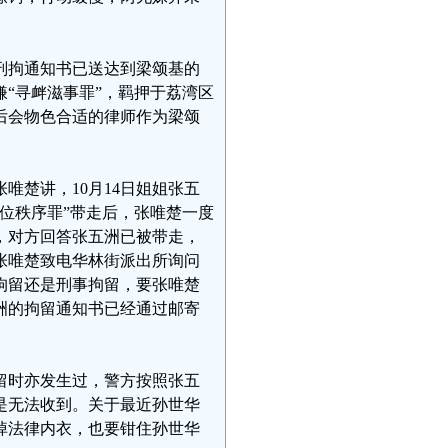
刑拘通知书已送达到梁颂基的
“寻衅滋事罪”，羁押于荔湾区
后会物色合适的律师作为梁颂
唯楚讲，10月14日姐姐张五
位秩序罪”带走后，张唯楚一度
，对方回答张五洲已被带走，
，张唯楚致电华林街派出所询问
拘留还是刑事拘留，要张唯楚
洲的拘留通知书已经通过邮寄
留时亦发生过，警方按照张五
是无法收到。关于最近孙世华
掉法律内衣，也要钳住孙世华