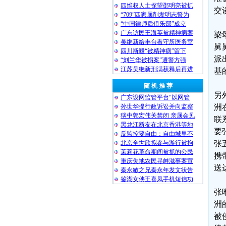
四维权人士探望邵明亮被抓
交
“709”四家属削发明志誓为
“中国律师后俱乐部”成立
广东访民王海英被精神病案
梁
吴继新给丰台看守所医务室
舅
四川斯毅“被精神病”留下
派
“刘兰华被拐案”遭警方强
江苏吴继新刑满获释后再进
基
随 机 推 荐
另
广东设网监管平台“以网管
孙世华提行政诉讼并向监察
洲
狱中郭宏伟关禁闭 亲属会见
联
黑龙江断友在北京香港等地
要
反监控要自由：自由城里不
北京全世欣拟参与游行被拘
张
茉莉花革命期间被抓的公民
携
重庆失地农民寻衅滋事案宣
送
秦永敏之兄秦永年发文状告
鉴湖女侠王喜凤手机短信功
张
洲
被