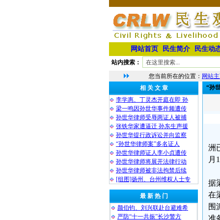
网站首页
民生简介
民生动
站内搜索：
您当前所在的位置：
网站主
“孙
相 关 文 章
李学惠、丁灵杰开庭在即 孙
梁一鸣因孙世华事件频遭传
孙世华律师受辱两证人被捕
张铁华家遭逼迁 孙东生声援
孙世华提行政诉讼并向监察
“孙世华律师案”多名证人
洲
孙世华律师证人李小贞遭传
月
孙世华律师将展开法律行动
孙世华律师被非法拘禁后续
[组图]扬州、台州维权人士专
据
在
最 新 热 门
围
颜伯钧、刘兴联赴台避难希
严防“十一共振”长沙警方
准