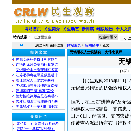
网站首页
民生简介
民生动态
新闻稿
维权经历
个人文
站内搜索：
您当前所在的位置：
网站主页
>
新闻稿件
> 正文
无锡维权人士倪满良、支伟忠获释
相 关 文 章
尹旭安获释身份证和财物至
无
许艳诉徐州公安局行政复议
吴继新给丰台看守所医务室
作者：民
江苏毛黎惠在黑监狱里遭非
潜江维权人士梁志英获释
【民生观察2018年11
无锡李梅芳被以违反取保规
无锡当局拘留的抗强拆维权人士
深圳黄昭云因“辱习”言论
警方拒绝律师会见老兵裘小
秀才江湖因言获罪被拘今获
据悉，在上海“进博会”及无
天津维权人士吴刚刑满出狱
拆维权人士倪满良、支伟忠，
11月6日，倪满良、支伟忠
最 新 热 门
便被查桥派出所宣布《行政拘
颜伯钧、刘兴联赴台避难希
严防“十一共振”长沙警方