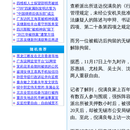
四维权人士探望邵明亮被抓
查桥派出所送达倪满良的《行
“709”四家属削发明志誓为
管理规定，未经公安机关批准
“中国律师后俱乐部”成立
广东访民王海英被精神病案
法嫌疑人的陈述与申辩、书
吴继新给丰台看守所医务室
四项、第二十条第四项之规定
四川斯毅“被精神病”留下
“刘兰华被拐案”遭警方强
江苏吴继新刑满获释后再进
而另一位被截访后拘留的无
解除拘留。
随 机 推 荐
黑龙江断友在北京香港等地
广东设网监管平台“以网管
据悉，11月17日上午九时
茉莉花革命期间被抓的公民
苏惠娟、尤桂凤、吴士兴、
鉴湖女侠王喜凤手机短信功
两人重获自由。
孙世华提行政诉讼并向监察
秦永敏之兄秦永年发文状告
狱中郭宏伟关禁闭 亲属会见
记者了解到，倪满良家上百年
北京全世欣拟参与游行被拘
有数百人参与围观，强拆阵
重庆失地农民寻衅滋事案宣
反监控要自由：自由城里不
派出所被关押数小时后，被强
20天后，却被无锡市公安局
由。至此，倪满良每上访一