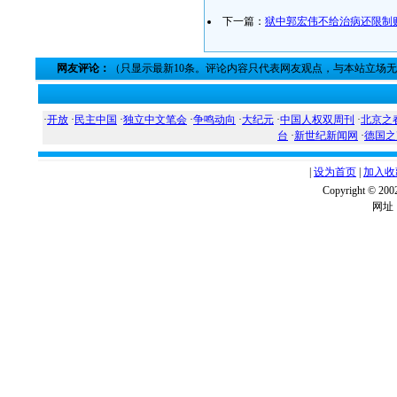
下一篇：
狱中郭宏伟不给治病还限制
网友评论：
（只显示最新10条。评论内容只代表网友观点，与本站立场
·
开放
·
民主中国
·
独立中文笔会
·
争鸣动向
·
大纪元
·
中国人权双周刊
·
北京之
台
·
新世纪新闻网
·
德国之
|
设为首页
|
加入收
Copyright ©
网址：w