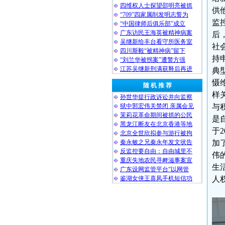
四维权人士探望邵明亮被抓
供
“709”四家属削发明志誓为
监
“中国律师后俱乐部”成立
广东访民王海英被精神病案
后
吴继新给丰台看守所医务室
社
四川斯毅“被精神病”留下
持
“刘兰华被拐案”遭警方强
江苏吴继新刑满获释后再进
典
慑
随 机 推 荐
样
孙世华提行政诉讼并向监察
狱中郭宏伟关禁闭 亲属会见
与
茉莉花革命期间被抓的公民
是
黑龙江断友在北京香港等地
于
北京全世欣拟参与游行被拘
秦永敏之兄秦永年发文状告
加
反监控要自由：自由城里不
伟
重庆失地农民寻衅滋事案宣
生
广东设网监管平台“以网管
鉴湖女侠王喜凤手机短信功
人