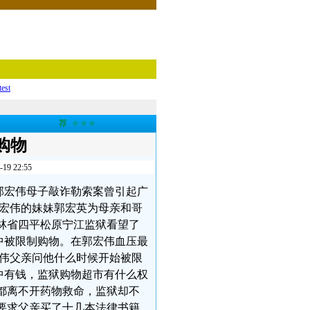
test
荐
★★★
购物
 22:55
和郭宏伟母子敲诈勒索案曾引起广
郭宏伟的妹妹郭宏英为母亲和哥
往吉林省四平松原宁江监狱看望了
中被限制购物。在郭宏伟血压最
宏伟父亲问他什么时候开始被限
中有钱，监狱购物超市有什么权
都离不开药物救命，监狱却不
要求父亲买了十几本法律书籍