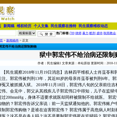
态
新闻稿
维权经历
个人文集
民生观察在推特
民生观察维权动态
热门标签:
709
律师
暴力
酷刑
虐待
秋雨教会
页
>
新闻稿件
> 正文
郭宏伟不给治病还限制购物
狱中郭宏伟不给治病还限制
作者：民生编辑1 文章来源：本站原创 更新时间：2018-11-19
【民生观察2018年11月19日消息】吉林四平维权人士肖蕰苓
关注。郭宏伟被判刑13年，其近80岁的母亲肖蕰苓被判刑6年。
伸冤又被抓捕入狱。 2018年11月18日，郭宏伟八旬的父亲前
宏伟。会见中，郭父从其残疾儿子郭宏伟口中得知，儿子在监狱
超过200mmHg，身体不适要求就医却同样被限制不给就医。 郭
购物的？郭宏伟告诉父亲说：前一天监狱通知他的。郭宏伟账户
限制郭宏伟购物？是谁在迫害郭宏伟？ 郭宏伟属于高危病人时刻
就医？这不是在杀人吗？这不是要制郭宏伟死在监狱吗？ 郭宏伟