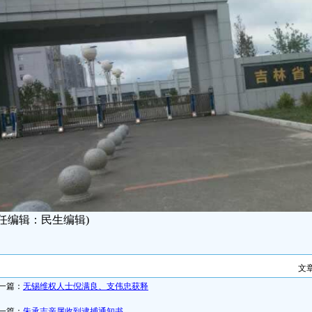
责任编辑：民生编辑)
文
一篇：
无锡维权人士倪满良、支伟忠获释
一篇：
朱承志亲属收到逮捕通知书