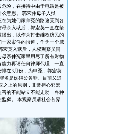
常危险，在接待中由于电话是被
么意思。 郭宏伟母子入狱
英在为她们家伸冤的路途受到各
与母亲入狱后，郭宏英一直在坚
道播出，以作为打击维权访民的
们一家案件的报道，作为一个威
郭宏英入狱后，人权观察员同
与母亲伸冤家里用尽了所有财物
有能力再请任何律师代理，一直
安排在3月份，为申冤，郭宏英
，罪名是妨碍公务罪。目前又追
权之上的原则，非常担心郭宏
迫害的不能站立不能走动，各种
监狱。 本观察员请社会各界