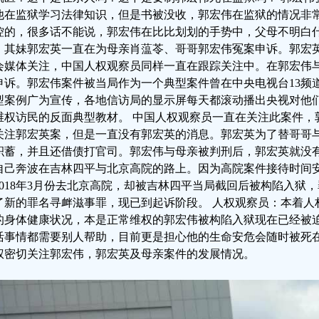
他在监狱学习法律知识，但是书被没收，郭宏伟在监狱的情况非
控的，很多话不能说，郭宏伟在比比划划的手势中，父母不明白什
，其妹郭宏英一直在为母亲肖蕰苓、哥哥郭宏伟冤案申诉。郭宏
会媒体关注，中国人权观察员同样一直在跟踪关注中。在郭宏伟
申诉。郭宏伟案件被当局作为一个典型案件曾在中央电视台13频
型案例广为宣传，各地信访局的显示屏每天都滚动播出央视对他
维权访民的反面典型教材。 中国人权观察员一直在关注此案件，
关注郭宏英案，但是一直没有郭宏英的消息。郭宏英为了替哥哥
积蓄，并且还借债打官司。郭宏伟与母亲被判刑后，郭宏英就没
自己奔波在吉林四平与北京高院的路上。因为高院案件接待时间
2018年3月份去北京高院，却被吉林四平当局截回后被构陷入狱
了新的罪名寻衅滋事罪，现已到起诉阶段。 人权观察员：本着人
的身体健康状况，本是正常维权的郭宏伟被构陷入狱现在已经被
活事情都需要别人帮助，目前更是担心他的生命安危会随时被死在
权密切关注郭宏伟，郭宏英及母亲案件的发展情况。