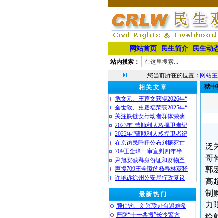
网站首页
民生简介
民生动
站内搜索：
您当前所在的位置：
网站主
狱中
相 关 文 章
危文元、王蓉文获得2026年“
全世欣、史庭福荣获2025年“
关注铁链女行动者群体荣获
2023年“曹顺利人权捍卫者纪
2022年“曹顺利人权捍卫者纪
在京访民呼吁公布刘振死亡
泛
709王全璋一审宣判四年半
哥
尹旭安获释身份证和财物至
声援709王全璋的杨春林获释
郭
许艳诉徐州公安局行政复议
高
制
最 新 热 门
力
颜伯钧、刘兴联赴台避难希
严防“十一共振”长沙警方
给