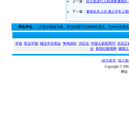
上一篇：
彭兰岚进行人权调查遭驱赶
下一篇：
童斌在京上访 遇公交车上
网友评论：
（只显示最新10条。评论内容只代表网友观点，与本站立场
·
开放
·
民主中国
·
独立中文笔会
·
争鸣动向
·
大纪元
·
中国人权双周刊
·
北京之
台
·
新世纪新闻网
·
德国之
|
设为首页
|
加入收
Copyright ©
网址：w