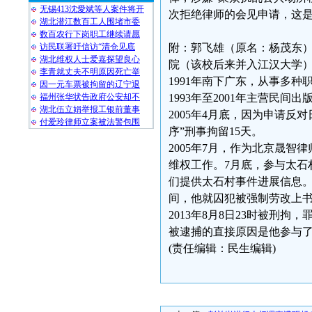
无锡413沈愛斌等人案件将开
次拒绝律师的会见申请，这
湖北潜江数百工人围堵市委
数百农行下岗职工继续请愿
访民联署吁信访“清仓见底
附：郭飞雄（原名：杨茂东）
湖北维权人士爱嘉探望良心
院（该校后来并入江汉大学
李青就丈夫不明原因死亡举
1991年南下广东，从事多种
因一元车票被拘留的辽宁退
福州张华状告政府公安却不
1993年至2001年主营民间
湖北伍立娟举报工银前董事
2005年4月底，因为申请反
付爱玲律师立案被法警包围
序”刑事拘留15天。
2005年7月，作为北京晟
维权工作。7月底，参与太石
们提供太石村事件进展信息。
间，他就囚犯被强制劳改上书广
2013年8月8日23时被刑
被逮捕的直接原因是他参与了
(责任编辑：民生编辑)