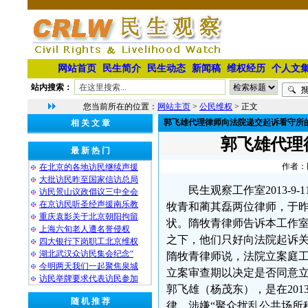
网站首页
民生简介
民生动态
新闻稿
维权经历
个人文
站内搜索：
您当前所在的位置：
网站主页
>
公民维权
> 正文
郭飞雄代理律师向法院递交起诉看守所
相 关 文 章
郭飞雄代理
最 新 热 门
作者：民
在北京的各地访民继续声援
大批访民昨至国家信访总局
民生观察工作室2013-
访民景山议政倡议三中全会
在京访民听圣经声援南乐教
牧青和蔺其磊两位律师，于
重庆袁影关于北京朝阳拘留
状。隋牧青律师告诉本工作
上海六旬老人遭名誉侵权
之下，他们只好向法院起诉
四大银行下岗职工北京维权
湖北武汉众访民集会纪念“
隋牧青律师说，法院立案庭工
今明两天我们一起聚焦泉城
立案审查期以决定是否同意
访民举牌要求代表访民参加
郭飞雄（杨茂东），是在201
随 机 推 荐
律，涉嫌“聚众扰乱公共场所