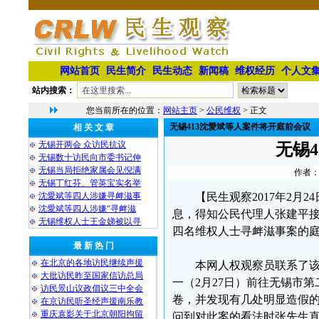
网站首页
民生简介
民生动态
新闻稿
维权经历
个人文
站内搜索：
您当前所在的位置：
网站主页
>
公民维权
> 正文
无锡413沈愛斌等人案件将开庭前会议
相 关 文 章
无锡开两会 众访民抗议
无锡
无锡数十访民向市委书记伸
无锡当局拒绝家属会见倪满
作者：
无锡丁红芬、管英宝实名举
沈愛斌等四人涉嫌寻衅滋事
【民生观察2017年2
沈愛斌等四人涉嫌“寻衅滋
息，得知公民代理人张建平
无锡维权人士王金娣被以寻
四名维权人士寻衅滋事案的
最 新 热 门
在北京的各地访民继续声援
本网人权观察员联系了该
大批访民昨至国家信访总局
一（2月27日）前往无锡市
访民景山议政倡议三中全会
卷，并发现有几处明显造假
在京访民听圣经声援南乐教
重庆袁影关于北京朝阳拘留
问到对此案的看法时张先生