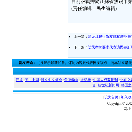
目前被羈押於江蘇省無錫市
(责任编辑：民生编辑)
上一篇：
黑龙江银行断友维权遭拒 
下一篇：
访民举牌要求代表访民参加
网友评论：
（只显示最新10条。评论内容只代表网友观点，与本站立场
·
开放
·
民主中国
·
独立中文笔会
·
争鸣动向
·
大纪元
·
中国人权双周刊
·
北京之
台
·
新世纪新闻网
·
德国之
|
设为首页
|
加入收
Copyright ©
网址：w