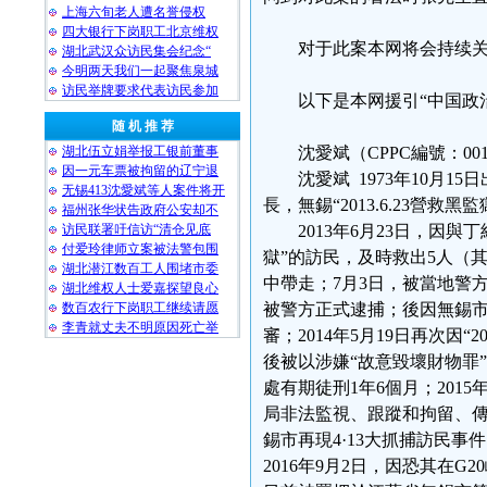
上海六旬老人遭名誉侵权
四大银行下岗职工北京维权
对于此案本网将会持续
湖北武汉众访民集会纪念“
今明两天我们一起聚焦泉城
访民举牌要求代表访民参加
以下是本网援引“中国政治
随 机 推 荐
湖北伍立娟举报工银前董事
沈愛斌（CPPC編號：001
因一元车票被拘留的辽宁退
沈愛斌 1973年10月
无锡413沈愛斌等人案件将开
長，無錫“2013.6.23
福州张华状告政府公安却不
访民联署吁信访“清仓见底
2013年6月23日，因
付爱玲律师立案被法警包围
獄”的訪民，及時救出5人（
湖北潜江数百工人围堵市委
中帶走；7月3日，被當地警
湖北维权人士爱嘉探望良心
数百农行下岗职工继续请愿
被警方正式逮捕；後因無錫市
李青就丈夫不明原因死亡举
審；2014年5月19日再次因
後被以涉嫌“故意毀壞財物罪”
處有期徒刑1年6個月；201
局非法監視、跟蹤和拘留、傳
錫市再現4·13大抓捕訪民事
2016年9月2日，因恐其在