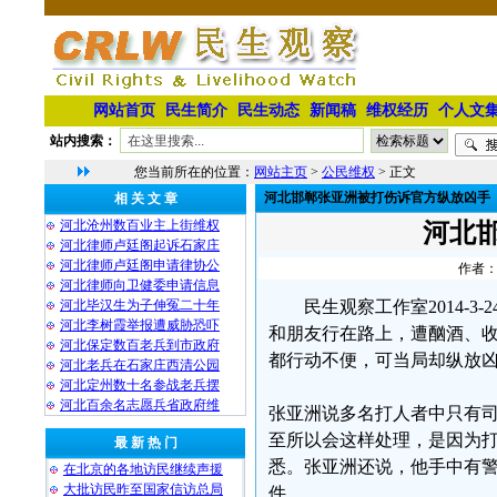
网站首页
民生简介
民生动态
新闻稿
维权经历
个人文
站内搜索：
您当前所在的位置：
网站主页
>
公民维权
> 正文
河北邯郸张亚洲被打伤诉官方纵放凶手
相 关 文 章
河北沧州数百业主上街维权
河北
河北律师卢廷阁起诉石家庄
河北律师卢廷阁申请律协公
作者：
河北律师向卫健委申请信息
河北毕汉生为子伸冤二十年
民生观察工作室2014-3
河北李树霞举报遭威胁恐吓
和朋友行在路上，遭酗酒、
河北保定数百老兵到市政府
都行动不便，可当局却纵放
河北老兵在石家庄西清公园
河北定州数十名参战老兵摆
河北百余名志愿兵省政府维
张亚洲说多名打人者中只有司
至所以会这样处理，是因为打
最 新 热 门
悉。张亚洲还说，他手中有
在北京的各地访民继续声援
大批访民昨至国家信访总局
件。