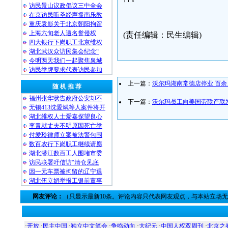
访民景山议政倡议三中全会
在京访民听圣经声援南乐教
重庆袁影关于北京朝阳拘留
上海六旬老人遭名誉侵权
(责任编辑：民生编辑)
四大银行下岗职工北京维权
湖北武汉众访民集会纪念“
今明两天我们一起聚焦泉城
访民举牌要求代表访民参加
上一篇：
沃尔玛湖南常德店停业 百
随 机 推 荐
福州张华状告政府公安却不
下一篇：
沃尔玛员工向美国劳联产联
无锡413沈愛斌等人案件将开
湖北维权人士爱嘉探望良心
李青就丈夫不明原因死亡举
付爱玲律师立案被法警包围
数百农行下岗职工继续请愿
湖北潜江数百工人围堵市委
访民联署吁信访“清仓见底
因一元车票被拘留的辽宁退
湖北伍立娟举报工银前董事
网友评论：
（只显示最新10条。评论内容只代表网友观点，与本站立场
·
开放
·
民主中国
·
独立中文笔会
·
争鸣动向
·
大纪元
·
中国人权双周刊
·
北京之