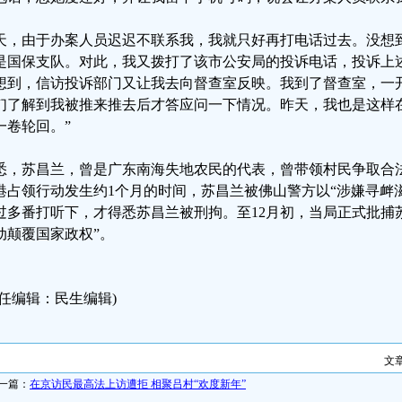
天，由于办案人员迟迟不联系我，我就只好再打电话过去。没想
是国保支队。对此，我又拨打了该市公安局的投诉电话，投诉上
想到，信访投诉部门又让我去向督查室反映。我到了督查室，一
们了解到我被推来推去后才答应问一下情况。昨天，我也是这样
一卷轮回。”
悉，苏昌兰，曾是广东南海失地农民的代表，曾带领村民争取合法权益
港占领行动发生约1个月的时间，苏昌兰被佛山警方以“涉嫌寻衅
过多番打听下，才得悉苏昌兰被刑拘。至12月初，当局正式批捕
动颠覆国家政权”。
责任编辑：民生编辑)
文
一篇：
在京访民最高法上访遭拒 相聚吕村“欢度新年”