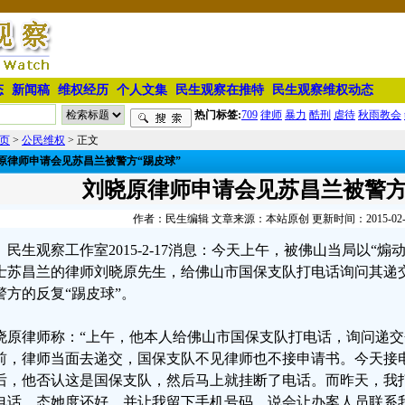
态
新闻稿
维权经历
个人文集
民生观察在推特
民生观察维权动态
热门标签:
709
律师
暴力
酷刑
虐待
秋雨教会
页
>
公民维权
> 正文
原律师申请会见苏昌兰被警方“踢皮球”
刘晓原律师申请会见苏昌兰被警方
作者：民生编辑 文章来源：本站原创 更新时间：2015-02-17 
民生观察工作室2015-2-17消息：今天上午，被佛山当局以“
士苏昌兰的律师刘晓原先生，给佛山市国保支队打电话询问其递
警方的反复“踢皮球”。
晓原律师称：“上午，他本人给佛山市国保支队打电话，询问递
前，律师当面去递交，国保支队不见律师也不接申请书。今天接
后，他否认这是国保支队，然后马上就挂断了电话。而昨天，我
电话，态她度还好，并让我留下手机号码，说会让办案人员联系