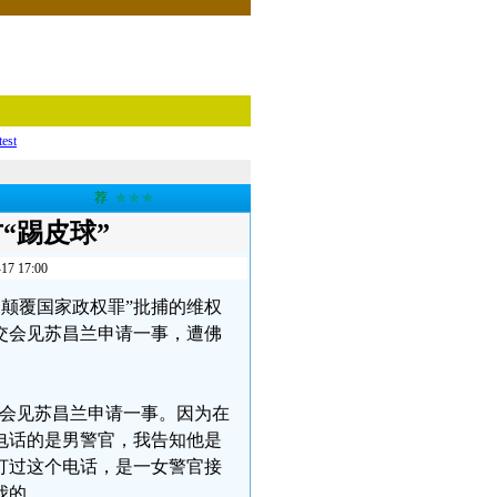
test
荐
★★★
“踢皮球”
17:00
煽动颠覆国家政权罪”批捕的维权
交会见苏昌兰申请一事，遭佛
交会见苏昌兰申请一事。因为在
电话的是男警官，我告知他是
打过这个电话，是一女警官接
我的。