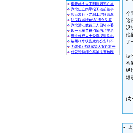
李青就丈夫不明原因死亡举
湖北伍立娟举报工银前董事
今
数百农行下岗职工继续请愿
访民联署吁信访“清仓见底
这
湖北潜江数百工人围堵市委
没
因一元车票被拘留的辽宁退
他
湖北维权人士爱嘉探望良心
福州张华状告政府公安却不
了
无锡413沈愛斌等人案件将开
付爱玲律师立案被法警包围
据
香
经
煽
(
上