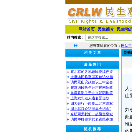
网站首页
民生简介
民生动
站内搜索：
您当前所在的位置：
网站主
刘晓
相 关 文 章
最 新 热 门
在北京的各地访民继续声援
大批访民昨至国家信访总局
访民景山议政倡议三中全会
在京访民听圣经声援南乐教
人
重庆袁影关于北京朝阳拘留
山
上海六旬老人遭名誉侵权
四大银行下岗职工北京维权
湖北武汉众访民集会纪念“
刘
今明两天我们一起聚焦泉城
此
访民举牌要求代表访民参加
谁
随 机 推 荐
的