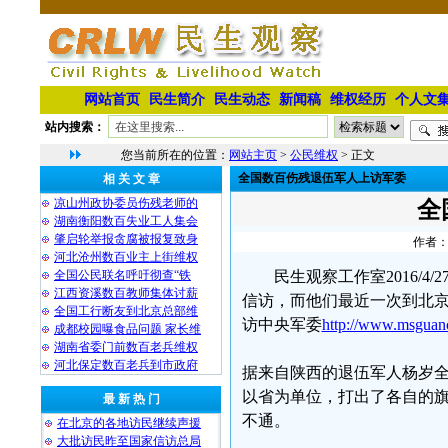
网站首页
民生简介
民生动态
新闻稿
维权经历
个人文
站内搜索：
您当前所在的位置：
网站主页
>
公民维权
> 正文
全国数百伤残退伍军人上访军委
相 关 文 章
凉山州政协委员伤残老师的
全
湖南衡阳数百失业工人集会
肇启轮举报贪腐被报复致身
作者：
河北沧州数百业主上街维权
全国公民联名呼吁彻查“铁
民生观察工作室2016/
江西资溪数百教师集体讨薪
信访，而他们最近一次到北京
全国工行断友到北京总部维
访中央军委
http://www.msguan
成都校园曝食品问题 家长维
湖南省委门前数百老兵维权
河北保定数百老兵到市政府
据来自陕西的退伍军人杨岁
以省为单位，打出了各自的
最 新 热 门
不通。
在北京的各地访民继续声援
大批访民昨至国家信访总局