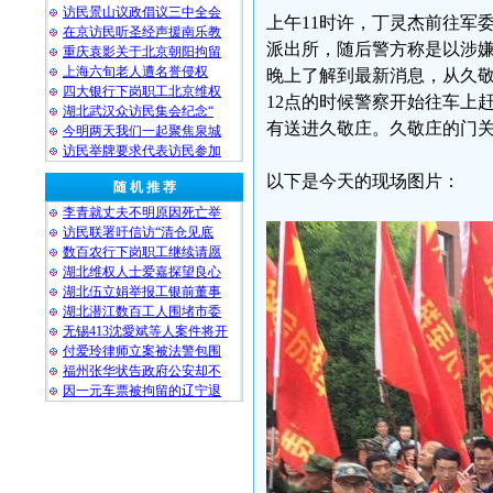
访民景山议政倡议三中全会
上午11时许，丁灵杰前往军
在京访民听圣经声援南乐教
派出所，随后警方称是以涉嫌
重庆袁影关于北京朝阳拘留
上海六旬老人遭名誉侵权
晚上了解到最新消息，从久
四大银行下岗职工北京维权
12点的时候警察开始往车上赶
湖北武汉众访民集会纪念“
有送进久敬庄。久敬庄的门关
今明两天我们一起聚焦泉城
访民举牌要求代表访民参加
以下是今天的现场图片：
随 机 推 荐
李青就丈夫不明原因死亡举
访民联署吁信访“清仓见底
数百农行下岗职工继续请愿
湖北维权人士爱嘉探望良心
湖北伍立娟举报工银前董事
湖北潜江数百工人围堵市委
无锡413沈愛斌等人案件将开
付爱玲律师立案被法警包围
福州张华状告政府公安却不
因一元车票被拘留的辽宁退