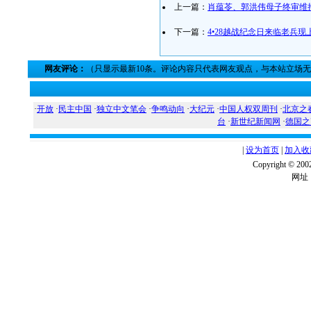
上一篇：
肖蕴苓、郭洪伟母子终审维
下一篇：
4•28越战纪念日来临老兵
网友评论：
（只显示最新10条。评论内容只代表网友观点，与本站立场
·
开放
·
民主中国
·
独立中文笔会
·
争鸣动向
·
大纪元
·
中国人权双周刊
·
北京之
台
·
新世纪新闻网
·
德国之
|
设为首页
|
加入收
Copyright ©
网址：w