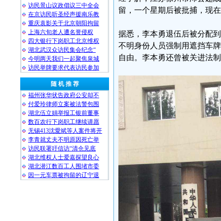
访民景山议政倡议三中全会
留，一个星期后被批捕，现
在京访民听圣经声援南乐教
重庆袁影关于北京朝阳拘留
上海六旬老人遭名誉侵权
据悉，李本勇退伍后被分配到
四大银行下岗职工北京维权
不明身份人员强制用遮挡车牌
湖北武汉众访民集会纪念“
自由。李本勇还曾被关进法制
今明两天我们一起聚焦泉城
访民举牌要求代表访民参加
随 机 推 荐
福州张华状告政府公安却不
付爱玲律师立案被法警包围
湖北伍立娟举报工银前董事
数百农行下岗职工继续请愿
无锡413沈愛斌等人案件将开
李青就丈夫不明原因死亡举
访民联署吁信访“清仓见底
湖北维权人士爱嘉探望良心
湖北潜江数百工人围堵市委
因一元车票被拘留的辽宁退