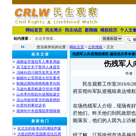
网站首页
民生简介
民生动态
新闻稿
维权经历
个人文
站内搜索：
您当前所在的位置：
网站主页
>
公民维权
> 正文
伤残军人向巡视组维权 越战老兵李本勇
相 关 文 章
成都金堂退役军人事务局故
伤残军人
高飞提交关于暂停人体器官
冯林向四川领导发意见书声
作者：
杨丽向公安部提出控告要求
耿顺达限制律师阅卷李向阳
民生观察工作室2016/
马波向最高检递交控诉书要
府宾馆向军队巡视组表达维权
山东李向阳欲向巡视组递交
凉山州政协委员伤残老师的
向贤玲刑事控诉书
在场伤残军人介绍，现场有好
侯帅向中央巡视组举报镇领
拦他们。昨天他们到民政部也
能落实，他们的人因为上访被
最 新 热 门
在北京的各地访民继续声援
大批访民昨至国家信访总局
经了解，江苏徐州市沛县越战