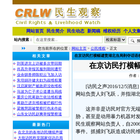
网站首页
民生简介
民生动态
新闻稿
维权经历
个人文
站内搜索：
您当前所在的位置：
网站主页
>
公民维权
> 正文
在京访民打横幅谴责湖北当局剥夺话语
相 关 文 章
刘英进京上访被多次带回期
在京访民打横
肖高升举报其服刑期间遭牢
业余驯兽师陈犯云飞加入访
作者：
朱培娟许健夫妇为叔维权屡
沈启家财产被政府没收维权
[访民之声2016/12
马波为亡子求公道遭当局残
网站负责人刘飞跃，并指湖
重庆公民蒋勋兰依法维权遭
蒋勋兰进京维权被拦截打伤
梁雅慧因被警察打伤未作处
这并非是访民对官方无
山东女访民赵爽举报警察滥
胁，甚至是动用暴力机器对
民生观察网站负责人，自20
最 新 热 门
事件。抓捕刘飞跃造成访民
在北京的各地访民继续声援
大批访民昨至国家信访总局