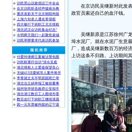
访民景山议政倡议三中全会
在京访民吴继新对此发表
在京访民听圣经声援南乐教
政官员索还自己的血汗钱。
重庆袁影关于北京朝阳拘留
上海六旬老人遭名誉侵权
四大银行下岗职工北京维权
湖北武汉众访民集会纪念“
吴继新原是江苏徐州广
今明两天我们一起聚焦泉城
访民举牌要求代表访民参加
埠水泥厂。就在水泥厂生意
厂，造成吴继新数百万的经
随 机 推 荐
上访这条不归路。上访期间
付爱玲律师立案被法警包围
访民联署吁信访“清仓见底
湖北维权人士爱嘉探望良心
无锡413沈愛斌等人案件将开
李青就丈夫不明原因死亡举
湖北伍立娟举报工银前董事
福州张华状告政府公安却不
湖北潜江数百工人围堵市委
数百农行下岗职工继续请愿
因一元车票被拘留的辽宁退