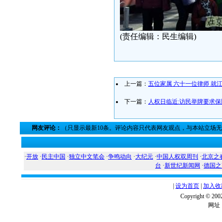
(责任编辑：民生编辑)
上一篇：
五位家属 六十一位律师 就
下一篇：
人权日临近:访民举牌要求
网友评论：
（只显示最新10条。评论内容只代表网友观点，与本站立场
·
开放
·
民主中国
·
独立中文笔会
·
争鸣动向
·
大纪元
·
中国人权双周刊
·
北京之
台
·
新世纪新闻网
·
德国之
|
设为首页
|
加入收
Copyright ©
网址：w