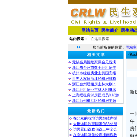
网站首页
民生简介
民生动
站内搜索：
您当前所在的位置：
网站主
倪玉
相 关 文 章
无锡当局拒绝家属会见倪满
浙江省台州市数十经租房主
杭州市经租房业主黄国安维
世界人权日浙江经租房维权
浙江台州经租房主林大刚：
浙江经租房业主林大刚继续
新
上海经租房讨房团成员9.18游
浙江台州椒江区经租房主致
最 新 热 门
一
在北京的各地访民继续声援
午
大批访民昨至国家信访总局
房
访民景山议政倡议三中全会
在京访民听圣经声援南乐教
就