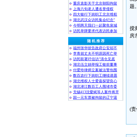
重庆袁影关于北京朝阳拘留
题
上海六旬老人遭名誉侵权
四大银行下岗职工北京维权
湖北武汉众访民集会纪念“
今明两天我们一起聚焦泉城
搅
访民举牌要求代表访民参加
房
随 机 推 荐
福州张华状告政府公安却不
李青就丈夫不明原因死亡举
访民联署吁信访“清仓见底
湖北伍立娟举报工银前董事
付爱玲律师立案被法警包围
数百农行下岗职工继续请愿
湖北维权人士爱嘉探望良心
湖北潜江数百工人围堵市委
无锡413沈愛斌等人案件将开
因一元车票被拘留的辽宁退
(