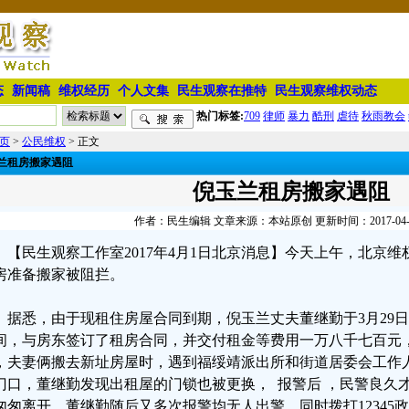
态
新闻稿
维权经历
个人文集
民生观察在推特
民生观察维权动态
热门标签:
709
律师
暴力
酷刑
虐待
秋雨教会
页
>
公民维权
> 正文
兰租房搬家遇阻
倪玉兰租房搬家遇阻
作者：民生编辑 文章来源：本站原创 更新时间：2017-04-01 
【民生观察工作室2017年4月1日北京消息】今天上午，北京
房准备搬家被阻拦。
据悉，由于现租住房屋合同到期，倪玉兰丈夫董继勤于3月29日
间，与房东签订了租房合同，并交付租金等费用一万八千七百元
，夫妻俩搬去新址房屋时，遇到福绥靖派出所和街道居委会工作
门口，董继勤发现出租屋的门锁也被更换， 报警后 ，民警良久
匆匆离开。董继勤随后又多次报警均无人出警，同时拨打12345