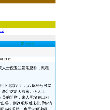
test
荐
★★★
23:17
维权人士倪玉兰发消息称，刚租
租下北京西四北八条36号房屋
，决定这两天搬家。今天上
人员的阻拦，来人围堵在出租
才出警，到达现场后未处理警情
政府热线求助，也无法解决问