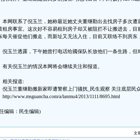
。
本网联系了倪玉兰，她称最近她丈夫董继勤出去找房子多次遭
黄租房事宜。这次好不容易租到房子却又被阻拦不让搬进去，目前
东每天催促他们搬走，而新址又无法入住，目前又联络不到房东
倪玉兰透露，下午她曾打电话给國保队长放他们一条生路，但
有关倪玉兰的情况本网将会继续关注和报道。
相关报道:
倪玉兰董继勤搬新家即遭警察上门骚扰_民生观察 关注底层民
http://www.msguancha.com/a/lanmu4/2013/1111/8695.html
责任编辑：民生编辑)
文