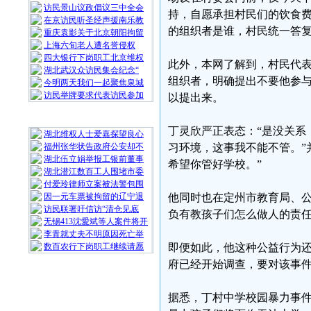
访民景山议政倡议三中全会
持，自愿承担村民们的饮食
在京访民听圣经声援南乐教
的组织者是谁，村民统一答
重庆袁影关于北京朝阳拘留
上海六旬老人遭名誉侵权
四大银行下岗职工北京维权
此外，本网了解到，村民代
湖北武汉众访民集会纪念“
组织者，明确提出不要他参
今明两天我们一起聚焦泉城
访民举牌要求代表访民参加
以提出来。
随 机 推 荐
丁灵欣严正表态：“是没关系
湖北维权人士爱嘉探望良心
福州张华状告政府公安却不
习环境，这事我不能不管。”
湖北伍立娟举报工银前董事
希望你管好学校。”
湖北潜江数百工人围堵市委
付爱玲律师立案被法警包围
因一元车票被拘留的辽宁退
他同时也在定州市教育局、公
访民联署吁信访“清仓见底
负有教孩子们怎么做人的责任
无锡413沈愛斌等人案件将开
李青就丈夫不明原因死亡举
数百农行下岗职工继续请愿
即便如此，他这种公益行为
府已经开始调查，要对该事
据悉，丁村中学校园暴力事件