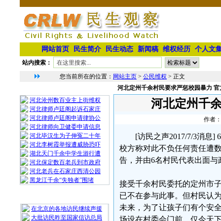
网站首页
民生简介
民生动态
新闻稿
维权经历
个人文
站内搜索：
您当前所在的位置：
网站主页
>
公民维权
> 正文
河北定州千余村民要求严惩校园暴力 官
相 关 文 章
河北沧州数百业主上街维权
河北定州千余
河北律师卢廷阁起诉石家庄
河北律师卢廷阁申请律协公
作者：
河北律师向卫健委申请信息
河北毕汉生为子伸冤二十年
[访民之声2017/7/3
河北李树霞举报遭威胁恐吓
校方称对此不负任何责任遭
湖北天门千余中学生游行遭
告，并由6名村民代表出面与
河北保定数百老兵到市政府
河北老兵在石家庄西清公园
黑龙江千余“失独者”围堵
接受千余村民委托的定州市
已不在参与此事。但村民认
最 新 热 门
未来，为了让孩子们有个安
在北京的各地访民继续声援
大批访民昨至国家信访总局
场设在村委会门前，仅今天下