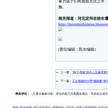
暴力孩子们将面临无法上学
施。
相关报道：河北定州在校生遭
https://fangminzhisheng.blogspo
(责任编辑：民生编辑)
上一篇：
“种子书城”创办人王修求警
下一篇：
工运领袖刘少明“煽颠案”将
网友评论：
（只显示最新10条。评论内容只代表网友观点，与本站立场
·
开放
·
民主中国
·
独立中文笔会
·
争鸣动向
·
大纪元
·
中国人权双周刊
·
北京之