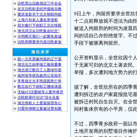
访民景山议政倡议三中全会
在京访民听圣经声援南乐教
9日上午，拘留所要求全世欣
重庆袁影关于北京朝阳拘留
上海六旬老人遭名誉侵权
十二点前释放就不违法为由拒
四大银行下岗职工北京维权
被送入拘留所的时间为凌晨
湖北武汉众访民集会纪念“
间的话自己亦拒绝签字。不
今明两天我们一起聚焦泉城
访民举牌要求代表访民参加
手段下被驱离拘留所。
随 机 推 荐
公开资料显示，全世欣因个
因一元车票被拘留的辽宁退
湖北伍立娟举报工银前董事
于无家可归的北京土著农民
湖北潜江数百工人围堵市委
举报，多次遭到地方势力的
福州张华状告政府公安却不
李青就丈夫不明原因死亡举
数百农行下岗职工继续请愿
据了解，全世欣所在的四季青
无锡413沈愛斌等人案件将开
遭到拆迁的农户家庭报批宅
访民联署吁信访“清仓见底
被拆迁村民自生自灭。在全
湖北维权人士爱嘉探望良心
付爱玲律师立案被法警包围
间村集体所有的小平房，仅
不过，四季青乡政府一面以
土地开发商的别墅项目作掩