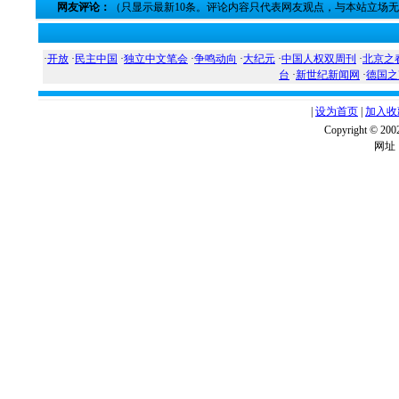
网友评论：
（只显示最新10条。评论内容只代表网友观点，与本站立场
·
开放
·
民主中国
·
独立中文笔会
·
争鸣动向
·
大纪元
·
中国人权双周刊
·
北京之
台
·
新世纪新闻网
·
德国之
|
设为首页
|
加入收
Copyright ©
网址：w