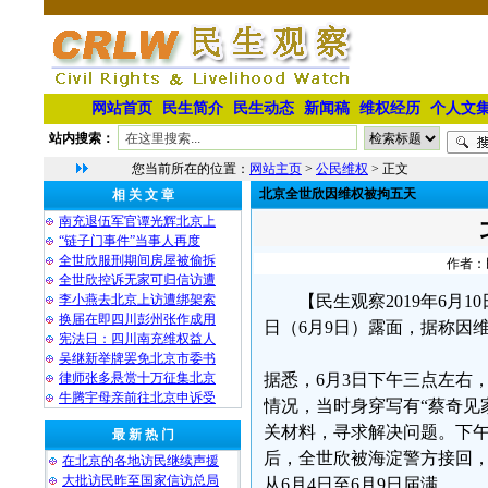
网站首页
民生简介
民生动态
新闻稿
维权经历
个人文
站内搜索：
您当前所在的位置：
网站主页
>
公民维权
> 正文
北京全世欣因维权被拘五天
相 关 文 章
南充退伍军官谭光辉北京上
“链子门事件”当事人再度
全世欣服刑期间房屋被偷拆
作者：民
全世欣控诉无家可归信访遭
李小燕去北京上访遭绑架索
【民生观察2019年6月
换届在即四川彭州张作成用
日（6月9日）露面，据称因
宪法日：四川南充维权益人
吴继新举牌罢免北京市委书
律师张多悬赏十万征集北京
据悉，6月3日下午三点左右
牛腾宇母亲前往北京申诉受
情况，当时身穿写有“蔡奇见
关材料，寻求解决问题。下
最 新 热 门
后，全世欣被海淀警方接回，
在北京的各地访民继续声援
大批访民昨至国家信访总局
从6月4日至6月9日届满。