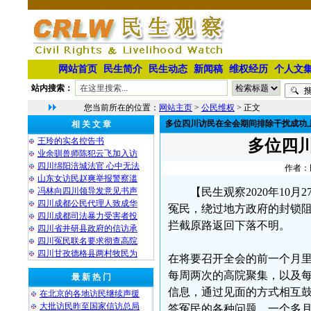
网站首页
民生简介
民生动态
新闻稿
维权经历
个人文
站内搜索：
您当前所在的位置：
网站主页
>
公民维权
> 正文
多位四川访民在全会期间排除干扰成功
相 关 文 章
王玲的实名控告书
多位四
业余驯兽师陈犯云飞加入访
四川绵阳涪城法官 心中无法
作者：民
山东女访民赵爽举报警察滥
冯林向四川领导发意见书声
【民生观察2020年1
四川成都公民代理人致成华
冤民，绕过地方政府的封锁
四川成都司法暴力受害者投
拦截原路返回下落不明。
四川省井研县政府的信访承
四川冤民联名要求彻查高院
四川甘孜德格县两村牧民为
在将要召开全会的前一个月
每周两次的高院聚集，以及每
最 新 热 门
信息，通过见面的方式相互
在北京的各地访民继续声援
大批访民昨至国家信访总局
答冤民的各种问题。一个多