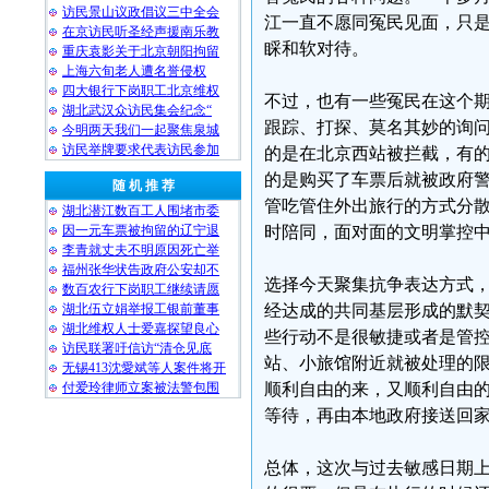
访民景山议政倡议三中全会
江一直不愿同冤民见面，只
在京访民听圣经声援南乐教
睬和软对待。
重庆袁影关于北京朝阳拘留
上海六旬老人遭名誉侵权
四大银行下岗职工北京维权
不过，也有一些冤民在这个
湖北武汉众访民集会纪念“
跟踪、打探、莫名其妙的询
今明两天我们一起聚焦泉城
访民举牌要求代表访民参加
的是在北京西站被拦截，有
的是购买了车票后就被政府
随 机 推 荐
管吃管住外出旅行的方式分散
湖北潜江数百工人围堵市委
因一元车票被拘留的辽宁退
时陪同，面对面的文明掌控
李青就丈夫不明原因死亡举
福州张华状告政府公安却不
选择今天聚集抗争表达方式
数百农行下岗职工继续请愿
湖北伍立娟举报工银前董事
经达成的共同基层形成的默
湖北维权人士爱嘉探望良心
些行动不是很敏捷或者是管
访民联署吁信访“清仓见底
站、小旅馆附近就被处理的
无锡413沈愛斌等人案件将开
付爱玲律师立案被法警包围
顺利自由的来，又顺利自由
等待，再由本地政府接送回
总体，这次与过去敏感日期