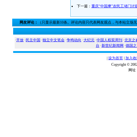
下一篇：
重庆“中国摩”农民工堵门讨
网友评论：
（只显示最新10条。评论内容只代表网友观点，与本站立场
·
开放
·
民主中国
·
独立中文笔会
·
争鸣动向
·
大纪元
·
中国人权双周刊
·
北京之
台
·
新世纪新闻网
·
德国之
|
设为首页
|
加入收
Copyright ©
网址：w