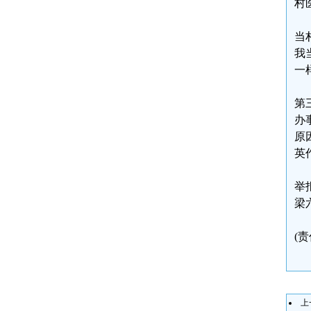
村
当
我
一
第
办
原
英
举报
梁六
(
上