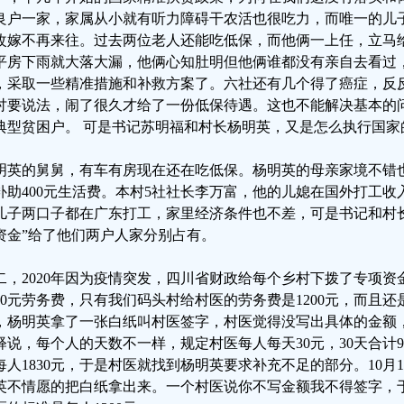
良户一家，家属从小就有听力障碍干农活也很吃力，而唯一的儿
改嫁不再来往。过去两位老人还能吃低保，而他俩一上任，立马
平房下雨就大落大漏，他俩心知肚明但他俩谁都没有亲自去看过
，采取一些精准措施和补救方案了。六社还有几个得了癌症，反
讨要说法，闹了很久才给了一份低保待遇。这也不能解决基本的
典型贫困户。 可是书记苏明福和村长杨明英，又是怎么执行国家
明英的舅舅，有车有房现在还在吃低保。杨明英的母亲家境不错
补助400元生活费。本村5社社长李万富，他的儿媳在国外打工收
儿子两口子都在广东打工，家里经济条件也不差，可是书记和村
资金”给了他们两户人家分别占有。
二，2020年因为疫情突发，四川省财政给每个乡村下拨了专项
830元劳务费，只有我们码头村给村医的劳务费是1200元，而且还
，杨明英拿了一张白纸叫村医签字，村医觉得没写出具体的金额
释说，每个人的天数不一样，规定村医每人每天30元，30天合计
每人1830元，于是村医就找到杨明英要求补充不足的部分。10月
英不情愿的把白纸拿出来。一个村医说你不写金额我不得签字，