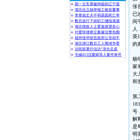
因一元车票被拘留的辽宁退
张
湖北伍立娟举报工银前董事
已
李青就丈夫不明原因死亡举
数百农行下岗职工继续请愿
间
湖北维权人士爱嘉探望良心
人
付爱玲律师立案被法警包围
英
福州张华状告政府公安却不
湖北潜江数百工人围堵市委
的
访民联署吁信访“清仓见底
无锡413沈愛斌等人案件将开
杨
家
大
和
第
1
号
解
是
明