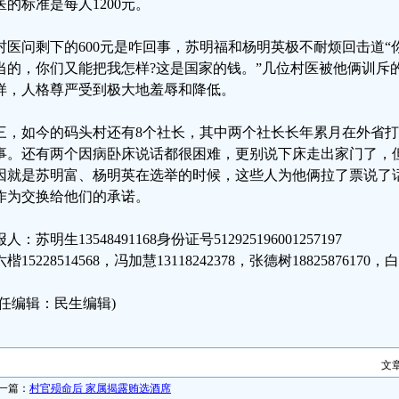
医的标准是每人1200元。
村医问剩下的600元是咋回事，苏明福和杨明英极不耐烦回击道
当的，你们又能把我怎样?这是国家的钱。”几位村医被他俩训斥
样，人格尊严受到极大地羞辱和降低。
三，如今的码头村还有8个社长，其中两个社长长年累月在外省
事。还有两个因病卧床说话都很困难，更别说下床走出家门了，
因就是苏明富、杨明英在选举的时候，这些人为他俩拉了票说了
作为交换给他们的承诺。
人：苏明生13548491168身份证号512925196001257197
楷15228514568，冯加慧13118242378，张德树18825876170，白琼
责任编辑：民生编辑)
文
一篇：
村官殒命后 家属揭露贿选酒席