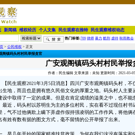
态
新闻稿
维权经历
个人文集
民生观察在推特
民生观察维权动态
热门标签:
709
律师
暴力
酷刑
虐待
秋雨教会
页
>
公民维权
> 正文
观阁镇码头村村民举报贪官
广安观阁镇码头村村民举报
作者：民生编辑 文章来源：未知 更新时间：2021-03-05 0
【民生观察2021年3月5日消息】四川广安市观阁镇码头村，
出生地，而且也是拥有悠久民俗文化的厚重之地。码头村人主要
建设中取得了一定的成果。但是在肯定成绩的溢美之中，也不能
。最近，码头村以苏明生为主的多位村民，实在看不过现任村书
径，气不过他俩欺上瞒下弄虚作假持强凌弱的工作作风，将他俩
名有姓有数有据的图文方式，毫不留情的公开举报了出来。
一，早几年开始的国家精准扶贫政策，为何在我们这没有落实和