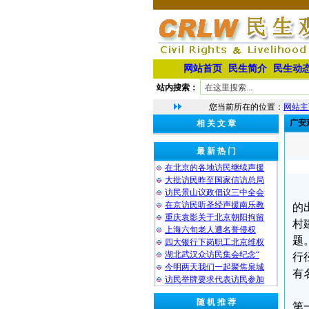
网站首页
民生简介
民生动
站内搜索：
您当前所在的位置：
网站主
广安
相 关 文 章
最 新 热 门
在北京的各地访民继续声援
大批访民昨至国家信访总局
访民景山议政倡议三中全会
在京访民听圣经声援南乐教
的
重庆袁影关于北京朝阳拘留
村
上海六旬老人遭名誉侵权
题
四大银行下岗职工北京维权
湖北武汉众访民集会纪念“
行
今明两天我们一起聚焦泉城
有
访民举牌要求代表访民参加
随 机 推 荐
第