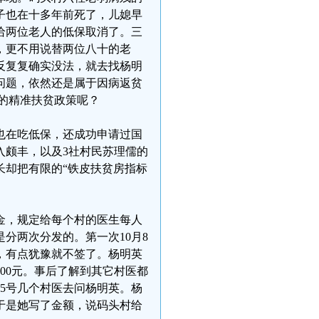
子也在十多年前死了，儿媳早
给两位老人的低保取消了。三
，更不用说替两位八十的老
反复复确实没法，就去找杨明
问题，依然还是属于因病返贫
的精准扶贫政策呢？
也在吃低保，还成功申请过国
入颇丰，以及3社村民苏理儒的
长却把有限的“铁皮扶贫房指标
资金，规定给每个村的医生每人
是分两次分发的。第一次10月8
，有点犹豫就不签了。杨明英
900元。事后了解到其它村医都
15号几个村医去问杨明英。杨
于是她写了金额，说码头村给