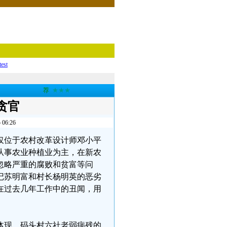
test
荐
★★★
贪官
6:26
不仅位于农村改革设计师邓小平
从事农业种植业为主，在新农
忽略严重的腐败和贫富等问
记苏明富和村长杨明英的恶劣
在过去几年工作中的丑闻，用
体现。码头村六社老弱病残的