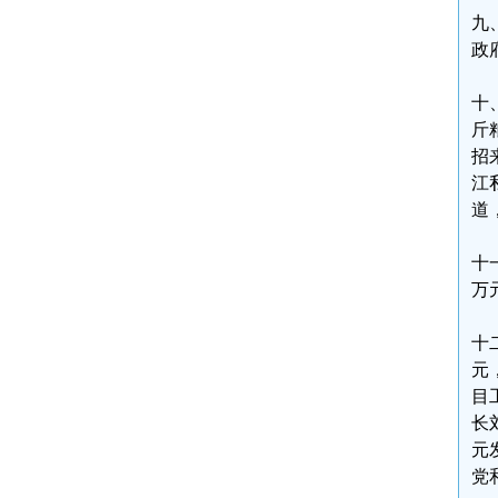
九
政
十
斤
招
江
道
十
万
十
元
目
长
元
党