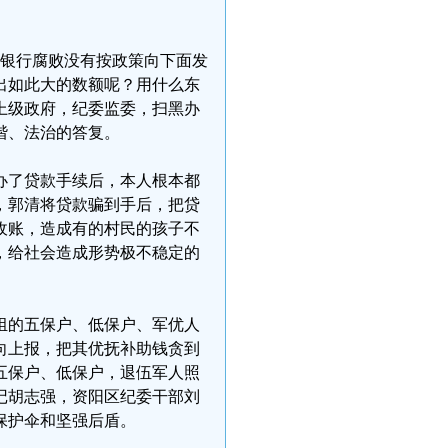
于银行腐败没有按政策向下面发
出如此大的数额呢？用什么东
上级政府，纪委监委，扫黑办
谐、法治的答复。
办了贷款手续后，本人根本都
，郭清将贷款骗到手后，把贷
收账，造成有的村民的孩子不
，给社会造成形势极不稳定的
组的五保户、低保户、军优人
向上报，把其优抚补助钱贪到
五保户、低保户，退伍军人照
书记胡志强，资阳区纪委干部刘
保护伞和坚强后盾。