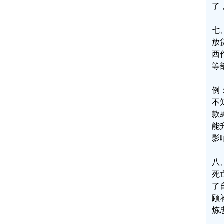
了
七
放
西
等
例
不
款
能
影
八
死
了
顾
炼