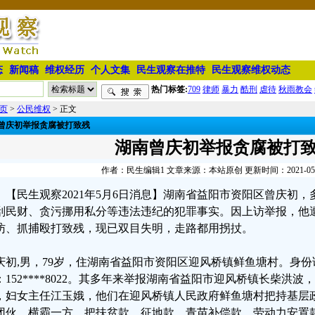
态
新闻稿
维权经历
个人文集
民生观察在推特
民生观察维权动态
热门标签:
709
律师
暴力
酷刑
虐待
秋雨教会
页
>
公民维权
> 正文
曾庆初举报贪腐被打致残
湖南曾庆初举报贪腐被打
作者：民生编辑1 文章来源：本站原创 更新时间：2021-05-06
【民生观察2021年5月6日消息】湖南省益阳市资阳区曾庆初
刮民财、贪污挪用私分等违法违纪的犯罪事实。因上访举报，他
访、抓捕殴打致残，现已双目失明，走路都用拐扙。
庆初,男，79岁，住湖南省益阳市资阳区迎风桥镇鲜鱼塘村。身份证号：432
：152****8022。其多年来举报湖南省益阳市迎风桥镇长柴洪
，妇女主任江玉娥，他们在迎风桥镇人民政府鲜鱼塘村把持基层
团伙，横霸一方，把扶贫款、征地款、青苗补偿款、劳动力安置