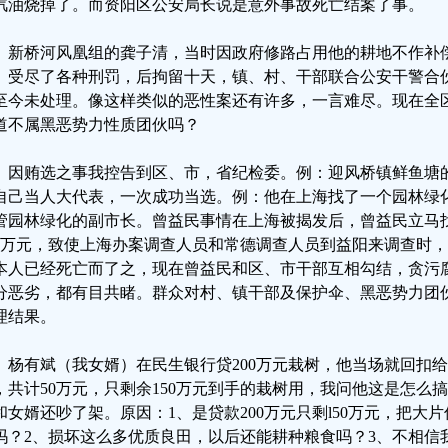
汽油烧掉了。而资阳区公安局长说是意外事故死亡结案了事。
、新桥河风凰组的龚子清，当时因政府修路占用他的耕地不作补
。受尽了各种刑罚，后拘留十天，镇、村、干部联合公安干警合
至今未处理。像这样类似的恶性案还有许多，一言难尽。现在全
道不属黑恶势力性质团伙吗？
、因贿选之事我控告到区、市，省纪检委。例：迎风桥镇鲜鱼塘
自己当人大代表，一次成功当选。例：他在上海找了一个园林绿化
管园林绿化的副市长。曾益民事情在上海被揭发后，曾益民立马
00万元，致使上海办案调查人员和常德调查人员到益阳来调查时
本人已经死亡而了之，现在曾益民和区、市干部互相勾结，贪污
分恶劣，都有目共睹。群众对村、镇干部及保护伞、黑恶势力团
理结果。
、杨有斌（我女婿）在民生银行贷200万元栽树，他当场就回扣给
，共计50万元，只剩余150万元到手的栽树用，我问他这是怎么
和女婿还吵了架。原因：1、是贷款200万元只剩l50万元，把大
吗？2、损坏这么多优质良田，以后还能耕种粮食吗？3、不相信