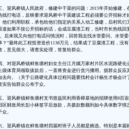
三、迎风桥镇人民政府，修建中干渠的问题：2015年开始修建
热线打电话，反映要求迎风桥中干渠建设工程必须要公开招标才
。他们利用职权，承包给他们指定的关系人动工修建，后村民们
渠道如果不按公开招标的话，会成豆腐渣工程，当时市长热线回复
”。后来我又向他打电话问情况时，回答我去找水管委问。水管委
事？”最终此工程投资造价1138万元，结果成了豆腐渣工程，没
效，意见很大，请查实处理，答复给群众。
四、对迎风桥镇鲜鱼塘村妇女主任江月娥万家村片区水泥路硬化
上级体育局领取拔款后，一直将资金进行贪污挪用。据群众反应
知去向。（关于公路硬化具体过程问题要找村会计杨生才杨会计
查实告知群众公布于众。
五、迎风桥镇鲜鱼塘村支书曾益民利用香樟基地的招牌使用8百
阳区财政局长彭小林签字后放款，共拨款数额到如今具体数字情
于众。
六、迎风桥镇在鲜鱼塘村四届村班子人员都是贿选。特别是本届