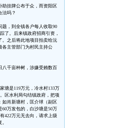
补助挂牌公布于众，而资阳区
合法吗？
题，到全镇各户每人收取90
失踪了。后来镇政府招商引资，
了。之后将此地项目拍卖给沅
级各主管部门为村民主持公
良田八千亩种树，涉嫌受贿数百
塘是119万元，冷水村133万
万元。区水利局勾结镇政府，把项
：如肖新塘村，匡介球（副区
60万发包的，白沙塘是50万
有422万元无去向，请求上级
复。