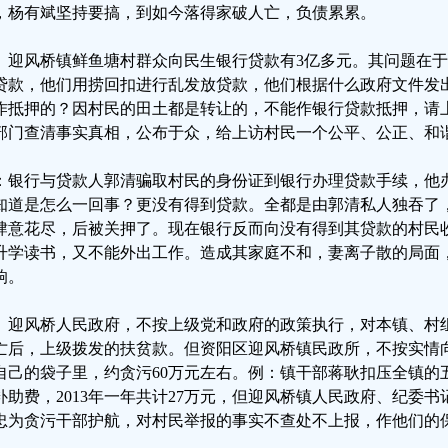
，杨有斌坚持要搞，到如今落得家破人亡，负债累累。
、迎风桥镇鲜鱼塘村群众向民生银行贷款有3亿多元。其问题在
贷款，他们用捞回扣进行乱发放贷款，他们根据什么政府文件发
作抵押的？因村民的田土都是转让的，不能作银行贷款抵押，请
部门查清事实真相，公布于众，给上访村民一个公平、公正、和
：银行与贷款人郭清骗取村民的身份证到银行办理贷款手续，他
知道是怎么一回事？更没有得到贷款。全都是由郭清私人独吞了
肆意花尽，后被关押了。现在银行反而向没有得到其贷款的村民
升学读书，又不能外出工作。造成其家庭不和，妻离子散的局面
响。
、迎风桥人民政府，不按上级党和政府的政策执行，对本镇、村
亡后，上级拨发的扶贫款。但资阳区迎风桥镇民政所，不按实情
自己的袋子里，约贪污60万元左右。例：镇干部蒋耿扣压全镇的
补助费，2013年一年共计27万元，但迎风桥镇人民政府、纪委
忠为贪污干部护航，对村民举报的事实不查处不上报，作他们的