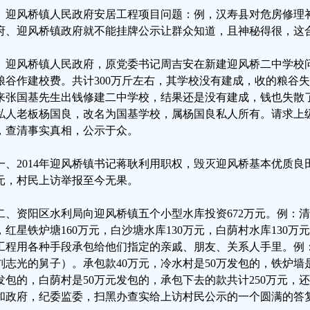
、迎风桥镇人民政府安居工程项目问题：例，汉寿县对危房修理
府、迎风桥镇政府就不能挂牌公示让群众知道，且神秘得很，这
、迎风桥镇人民政府，原党委书记周吉安在新建迎风桥二中学校问
粮谷作建校费。共计300万斤左右，其学校没有建成，收的粮谷
来张国基先生出钱修建二中学校，结果还是没有建成，钱也失散
私人老板杨国良，改名为国基学校，属杨国良私人所有。请求上
，查清事实真相，公示于众。
一、2014年迎风桥镇书记蒋耿利用职权，毁灭迎风桥基本优质
元，村民上访举报至今无果。
二、资阳区水利局向迎风桥镇五个小型水库投资672万元。例：清家
，红星铁炉塘160万元，白沙塘水库130万元，白荫村水库130
工程用各种手段承包给他们指定的亲戚、朋友、关系人手里。例
刘志光的舅子）。承包款40万元，冷水村是50万发包的，铁炉墙是
发包的，白荫村是50万元发包的，承包下去的款共计250万元，还
和政府，纪委监委，扫黑办查实给上访村民公示的一个圆满的答