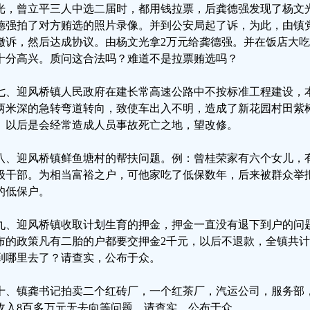
光，曾立平三人中选二届时，都用钱拉票，后龚德强发现了杨文
德强拍了对方贿选的照片录像。并到公安局起了诉，为此，由镇
撤诉，然后达成协议。由杨文光拿2万元给龚德强。并在饭店大
十分高兴。质问这合法吗？难道不是拉票贿选吗？
七、迎风桥镇人民政府在建长常高速公路中不按标准工程建设，
两米深的急转弯道转向，致使车出入不明，造成了新花园村田紫
。以后是会经常造成人员事故死亡之地，望改修。
八、迎风桥镇鲜鱼塘村的帮扶问题。例：曾桂荣家有六个女儿，
级干部。为相当富裕之户，可他家吃了低保数年，后来被群众举
的低保户。
九、迎风桥镇收取计划生育的押金，押金一直没有退下到户的问
布的政策凡有二胎的户都要交押金2千元，以后不退款，全镇共计
到哪里去了？请查实，公布于众。
十、镇龚书记拍卖二个红砖厂，一个红茶厂，汽运公司，服务部
收入8百多万元无去向等问题，请查实，公布于众。