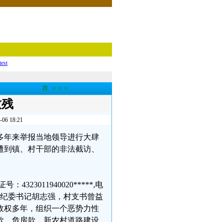
test
荐
★★★
致残
 18:21
，多年来举报当地领导进行大肆
遭到镇、村干部的非法截访、
3011940020*****,电
波，纪委书记胡志强，村支书曾益
政权多年，组织一个恶势力性
款、危房款、新农村道路建设