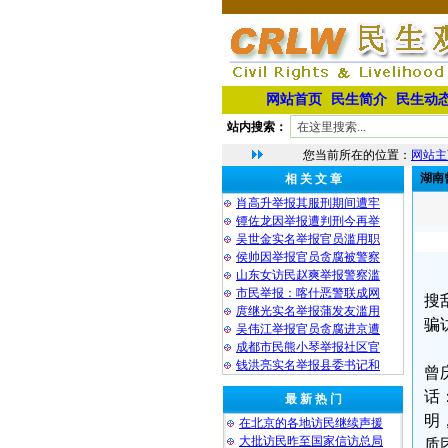
网站首页
民生简介
民生动
站内搜索：
您当前所在的位置：
网站主
湖南
相 关 文 章
肖高升举报其服刑期间遭牢
镡佐龙因举报遭判刑今再举
吴世金实名举报官员滥用职
侯帅因举报官员贪腐被警察
山东女访民赵爽举报警察滥
市民举报：喀什恶警联成网
搜
庹继光实名举报蒲发友滥用
骗
吴伟江举报官员贪腐进京遭
成都市民熊小琴举报社区官
钱洪亮实名举报县委书记和
曾
话
最 新 热 门
明
在北京的各地访民继续声援
大批访民昨至国家信访总局
质