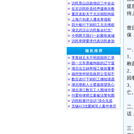
访民景山议政倡议三中全会
提
在京访民听圣经声援南乐教
待
重庆袁影关于北京朝阳拘留
上海六旬老人遭名誉侵权
四大银行下岗职工北京维权
曾
湖北武汉众访民集会纪念“
保
今明两天我们一起聚焦泉城
访民举牌要求代表访民参加
一
随 机 推 荐
1
李青就丈夫不明原因死亡举
因一元车票被拘留的辽宁退
称
湖北伍立娟举报工银前董事
2
福州张华状告政府公安却不
回
数百农行下岗职工继续请愿
湖北维权人士爱嘉探望良心
3
湖北潜江数百工人围堵市委
亡
付爱玲律师立案被法警包围
访民联署吁信访“清仓见底
无锡413沈愛斌等人案件将开
二
话
三