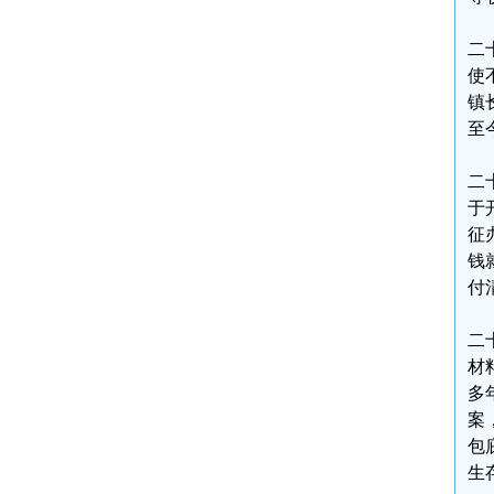
二
使
镇
至
二
于
征
钱
付
二
材
多
案
包
生