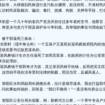
质款等，大肆搜刮民财进行贪污私分挪用，欺压村民，不准村民
上访村民采取截访、骗访、毒打、抓捕、拘留、关押等手段，打
庆初是一个几十年的老共产党员并担任过多年老村支书，他誓言
，将坚决与贪污干部及保护伞斗争到底。其举报的事实与理由如
、被干部逼死三条命：
、光荣村（现牛角仑村）一个五保户王某死在迎风桥政府院内的
是镇党委书记故意谋杀的。
、迎风桥镇计生办主任逼死了农民匡双喜，在政府的计生办公室
事没处理好。
、迎风桥镇干部郭奇才为首，其父亲买药材不给钱，反而把买主
。这些凶手现在没有受到法律的制裁，照旧当官，反威风逼人。
、资阳区水利局副局长跳楼自杀，估计是领导谋杀。我去打益阳
，问此事如何搞的，回答是：“我们不晓得！”一直没有向群众公
、资阳区公安分局办假案。例：新桥河立公桥，一个养牛专业户