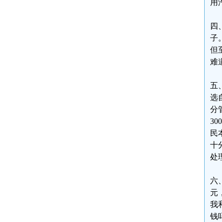
用
四
子
但
难
五
选
分
3
民
十
处
六
元
我
钱