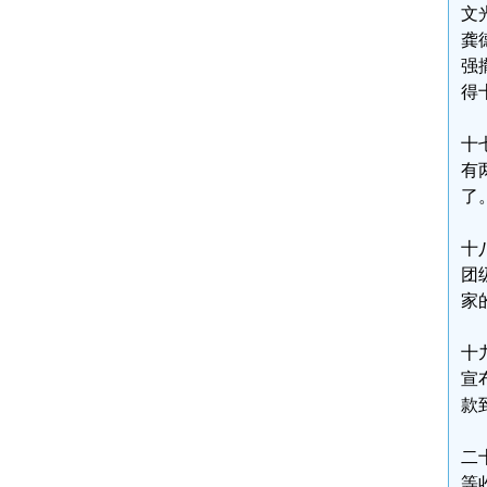
文
龚
强
得
十
有
了
十
团
家
十
宣
款
二
等