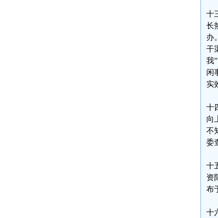
十
长
办
干
我
闲
实
十
向
不
委
十
资
布
十