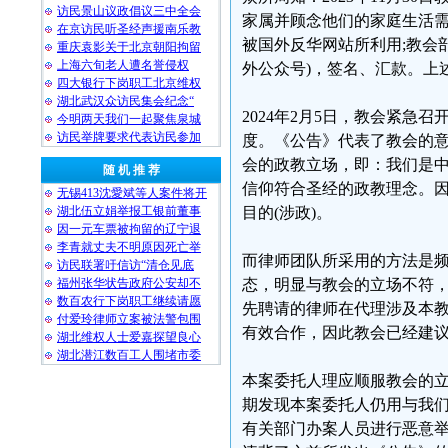
访民景山议政倡议三中全会
家属并顾念他们的家庭生活需
在京访民听圣经声援南乐教
被国外反华网站所利用;教会
重庆袁影关于北京朝阳拘留
上海六旬老人遭名誉侵权
外公众号)，签名、汇款。上
四大银行下岗职工北京维权
湖北武汉众访民集会纪念“
2024年2月5日，教会紧
今明两天我们一起聚焦泉城
访民举牌要求代表访民参加
度。《公告》代表了教会的
会的政教立场，即：我们是
随 机 推 荐
信仰符合圣经的政教理念。因
无锡413沈愛斌等人案件将开
湖北伍立娟举报工银前董事
目的(涉政)。
因一元车票被拘留的辽宁退
李青就丈夫不明原因死亡举
而律师团队所采用的方法是
访民联署吁信访“清仓见底
福州张华状告政府公安却不
态，明显与教会的立场不符，
数百农行下岗职工继续请愿
先聘请的律师在代理涉及本
付爱玲律师立案被法警包围
有效合作，因此教会已经建议
湖北维权人士爱嘉探望良心
湖北潜江数百工人围堵市委
本案委托人理应顺服教会的
期发现本案委托人仍用与我
有关部门办案人员进行恶意举