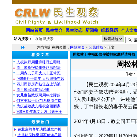
网站首页
民生简介
民生动态
新闻稿
维权经历
个人文
站内搜索：
您当前所在的位置：
网站主页
>
公民维权
> 正文
周松林丁中福因信仰被抓家属呼请释放
相 关 文 章
人权律师周世锋呼吁立即释
周松
周士峰举报徐州铁路法院法
一周内儿子和丈夫非正常死
作者：民
709事件十周年 人权律师在风
四川周蓉房产被侵占上访被
【民生观察2024年4
周世锋出狱前后纪事
他们的妻子依法聘请律师，受
女儿疫苗致残两周年之际的
7人发出联名公开信，讲述他们
何方美写于3.8节系狱周年提
为疫苗致残儿维权金丽丽家
蝶，丁中福长老的妻子葛云
709三周年李文足发《致王全
2024年4月13日，教会同
最 新 热 门
在北京的各地访民继续声援
大批访民昨至国家信访总局
众所周知：2023年11月3