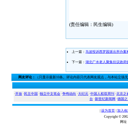
(责任编辑：民生编辑)
上一篇：
马波投诉西罗园派出所办案
下一篇：
湖北广水老人聚集抗议政府
网友评论：
（只显示最新10条。评论内容只代表网友观点，与本站立场
·
开放
·
民主中国
·
独立中文笔会
·
争鸣动向
·
大纪元
·
中国人权双周刊
·
北京之
台
·
新世纪新闻网
·
德国之
|
设为首页
|
加入收
Copyright ©
网址：w