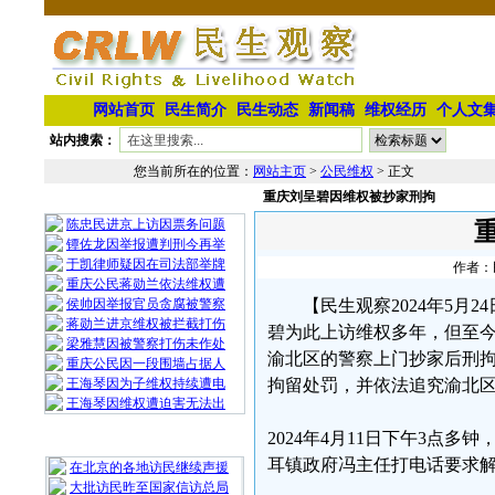
网站首页
民生简介
民生动态
新闻稿
维权经历
个人文
站内搜索：
您当前所在的位置：
网站主页
>
公民维权
> 正文
重庆刘呈碧因维权被抄家刑拘
相 关 文 章
陈忠民进京上访因票务问题
镡佐龙因举报遭判刑今再举
于凯律师疑因在司法部举牌
作者：民
重庆公民蒋勋兰依法维权遭
侯帅因举报官员贪腐被警察
【民生观察2024年5
蒋勋兰进京维权被拦截打伤
碧为此上访维权多年，但至
梁雅慧因被警察打伤未作处
渝北区的警察上门抄家后刑
重庆公民因一段围墙占据人
王海琴因为子维权持续遭电
拘留处罚，并依法追究渝北
王海琴因维权遭迫害无法出
2024年4月11日下午3点
最 新 热 门
耳镇政府冯主任打电话要求
在北京的各地访民继续声援
大批访民昨至国家信访总局