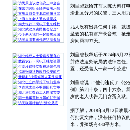
访民景山议政倡议三中全会
刘呈碧就给其前夫陈大树打
在京访民听圣经声援南乐教
渝北区分局的民警，三人用
重庆袁影关于北京朝阳拘留
上海六旬老人遭名誉侵权
四大银行下岗职工北京维权
几人没有出具任何手续，就
湖北武汉众访民集会纪念“
呈碧的私有财产录音笔，抢走
今明两天我们一起聚焦泉城
访民举牌要求代表访民参加
房间羁押37天。
随 机 推 荐
刘呈碧获释后于2024年5
湖北维权人士爱嘉探望良心
数百农行下岗职工继续请愿
并依法追究该局的法律责任
付爱玲律师立案被法警包围
置，还受害人一家一个公道!
福州张华状告政府公安却不
无锡413沈愛斌等人案件将开
湖北伍立娟举报工银前董事
刘呈碧说：“他们违反了《公
李青就丈夫不明原因死亡举
例》第四十条，四十六条。我
湖北潜江数百工人围堵市委
岁的老人状告无门含冤入狱。
因一元车票被拘留的辽宁退
访民联署吁信访“清仓见底
据了解，2018年4月12日
何批复文件，没有任何协议的
米，养殖场有480平方米。