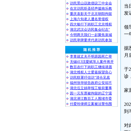
访民景山议政倡议三中全会
当
在京访民听圣经声援南乐教
发
重庆袁影关于北京朝阳拘留
上海六旬老人遭名誉侵权
四大银行下岗职工北京维权
领
湖北武汉众访民集会纪念“
一
今明两天我们一起聚焦泉城
访民举牌要求代表访民参加
据
随 机 推 荐
月
李青就丈夫不明原因死亡举
无锡413沈愛斌等人案件将开
数百农行下岗职工继续请愿
于
湖北维权人士爱嘉探望良心
诊
访民联署吁信访“清仓见底
福州张华状告政府公安却不
湖北伍立娟举报工银前董事
家
因一元车票被拘留的辽宁退
湖北潜江数百工人围堵市委
付爱玲律师立案被法警包围
2
到
对