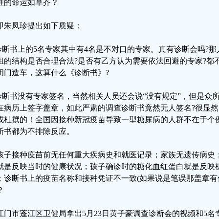
姓的命运如草芥？
即朱凤珍提出如下质疑：
.诊断书上的5名专家其中有4名是不对口的专家。真有诊断会吗?
组的结构是否合理合法?是否有乙方认为需要依法回避的专家?都
闭门造车，这算什么《诊断书》?
.诊断书没有专家签名，当然相关人员还会说“没有规定”，但是众
在病历上签字盖章，如此严肃的调查诊断书竟然无人签名?很显
或杜撰的！全国因接种新冠疫苗导致一型糖尿病的人群不在于个
断书都为不排除反应。
孩子接种疫苗前无任何重大疾病史和就医记录；家族无遗传病史
就是反映当时的健康状况；孩子确诊时的糖化血红蛋白就是反映
；诊断书上的疫苗名称和接种凭证不一致(如果说是笔误那盖章有
？
江门市蓬江区卫健局拿出5月23日黄子豪调查诊断会的视频和5名