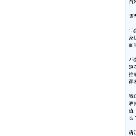
百
随
1
家
面
2
道
控
家
我
表
值
么
请