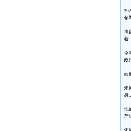
2
领
拘
着
今
政
而
朱
身
现
产
朱凤