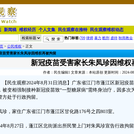
态
新闻稿
维权经历
个人文集
民生观察在推特
民生观察维权动态
热门标签:
709
律师
暴力
酷刑
虐待
秋雨教会
页
>
公民维权
> 正文
疫苗受害家长朱凤珍因维权再被拘留
新冠疫苗受害家长朱凤珍因维权
作者：民生编辑1 文章来源：本站原创 更新时间：2024-08-31
【民生观察2024年8月31日消息】广东省江门市蓬江区新冠
，被变相强制接种新冠疫苗致“一型糖尿病”需终身治疗，因多次
警方处于行政拘留。
凤珍，家住广东省江门市蓬江区甘化路176号之四803室。
024年8月27日，蓬江区北街派出所民警上门对朱凤珍宣告行政拘