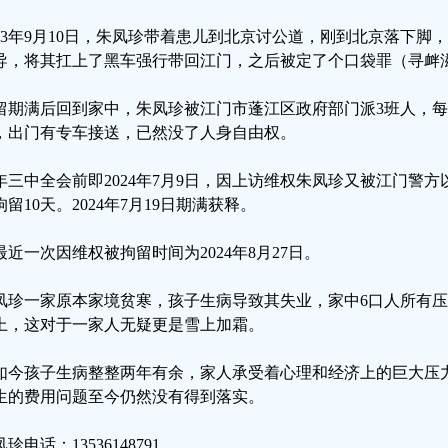
023年9月10日，朱凤珍带着患儿到北京讨公道，刚到北京落下
导，将其扛上了黑车强行带回江门，之后被定了个口袋罪（寻衅
留期满后回到家中，朱凤珍被江门市蓬江区政府部门派3班人，每
，出门有专车接送，已然没了人身自由权。
年三中全会前即2024年7月9日，因上访维权朱凤珍又被江门警
拘留10天。2024年7月19日期满获释。
最近一次因维权被拘留时间为2024年8月27日。
凤珍一家原本家境贫寒，孩子生病导致其失业，家中6口人所有压
上，这对于一家人无疑更是雪上加霜。
如今孩子生病整整两年有余，家人承受着心理和经济上的巨大压
生的费用问题至今仍然没有得到落实。
珍电话：13536148791