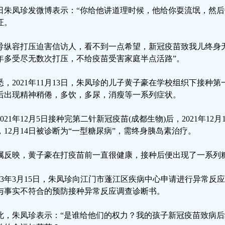
日朱凤珍发微博表示：“你给他讲道理时候，他给你耍流氓，然
证。
导纵容打压迫害信访人，看不到一点希望，新冠疫苗致我儿终身
年多受尽无数次打压，不给疫苗受害家庭半点活路”。
悉，2021年11月13日，朱凤珍的儿子黄子豪在学校组织下接种第
后出现精神稍倦，多饮，多尿，消瘦等一系列症状。
2021年12月5日接种完第二针新冠疫苗(成都生物)后，2021年1
，12月14日被诊断为“一型糖尿病”，需终身胰岛素治疗。
属反映，黄子豪在打疫苗前一直很健康，接种后便出现了一系列
023年3月15日，朱凤珍向江门市蓬江区疾病中心申请进行异常反应调
与事实不符合的预防接种异常反应调查诊断书。
此，朱凤珍表示：“是谁给他们的权力？我的孩子新冠疫苗致病