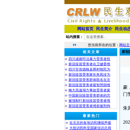
网站首页
民生简介
民生动
站内搜索：
您当前所在的位置：
网站主
新冠
相 关 文 章
四川成都司法暴力受害者投
新冠疫苗受害者在卫健委维
四川甘孜德格县两村牧民为
新冠疫苗受害家长朱凤珍为
新冠疫苗受害群体联名在京
新冠疫苗受害者翟智慧因维
豪
梅大高速塌方事故受害者家
门
中国新冠疫苗受害群体的悲
被强制打新冠疫苗受害者维
新冠疫苗受害者维权被刑拘
朱
最 新 热 门
2
在北京的各地访民继续声援
大批访民昨至国家信访总局