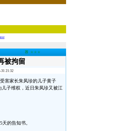
test
荐
★★★
再被拘留
 21:32
疫苗受害家长朱凤珍的儿子黄子
为儿子维权，近日朱凤珍又被江
留5天的告知书。