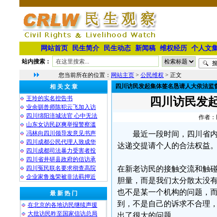
网站首页
民生简介
民生动态
新闻稿
维权经历
个人文
站内搜索：
您当前所在的位置：
网站主页
>
公民维权
> 正文
四川访民发起集体签名恳请人大依法监
相 关 文 章
王玲的实名控告书
四川访民发
业余驯兽师陈犯云飞加入访
四川绵阳涪城法官 心中无法
作者：民
山东女访民赵爽举报警察滥
冯林向四川领导发意见书声
最近一段时间，四川省
四川成都公民代理人致成华
达递交提请个人的合法权益
四川成都司法暴力受害者投
四川省井研县政府的信访承
四川冤民联名要求彻查高院
在新老访民的接触交流和触
企业家鲁逸荣被非法羁押近
胆量，而是我们太分散太没
也不是某一个机构的问题，
最 新 热 门
到，不是自己的诉求不合理
在北京的各地访民继续声援
大批访民昨至国家信访总局
出了很大的问题。