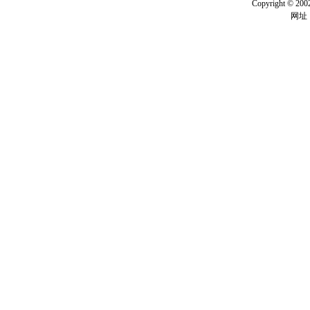
Copyright ©
网址：w