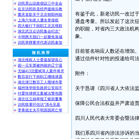
访民景山议政倡议三中全会
在京访民听圣经声援南乐教
有鉴于此，新老访民一改过
重庆袁影关于北京朝阳拘留
上海六旬老人遭名誉侵权
通盘考量。所以发起了这次
四大银行下岗职工北京维权
的职能，对省内三大政法机
湖北武汉众访民集会纪念“
象。
今明两天我们一起聚焦泉城
访民举牌要求代表访民参加
目前签名响应人数还在增加
随 机 推 荐
通过信件针对性的投递给司
湖北维权人士爱嘉探望良心
因一元车票被拘留的辽宁退
无锡413沈愛斌等人案件将开
附件：
数百农行下岗职工继续请愿
湖北潜江数百工人围堵市委
福州张华状告政府公安却不
关于恳请《四川省人大依法
付爱玲律师立案被法警包围
湖北伍立娟举报工银前董事
保障公民合法权益并严肃追
访民联署吁信访“清仓见底
李青就丈夫不明原因死亡举
四川人民代表大常委会暨法
我们系四川省内涉法涉诉的