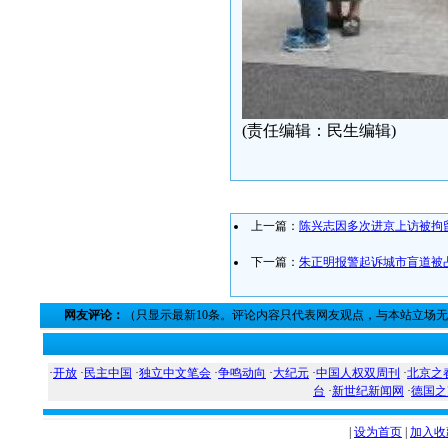
(责任编辑：民生编辑)
上一篇：
陈兴志因多次进京上访被拘
下一篇：
朱正明报警起诉城市盲道被
网友评论：
（只显示最新10条。评论内容只代表网友观点，与本站立场
·
开放
·
民主中国
·
独立中文笔会
·
争鸣动向
·
大纪元
·
中国人权双周刊
·
北京之
台
·
新世纪新闻网
·
德国之
|
设为首页
|
加入收