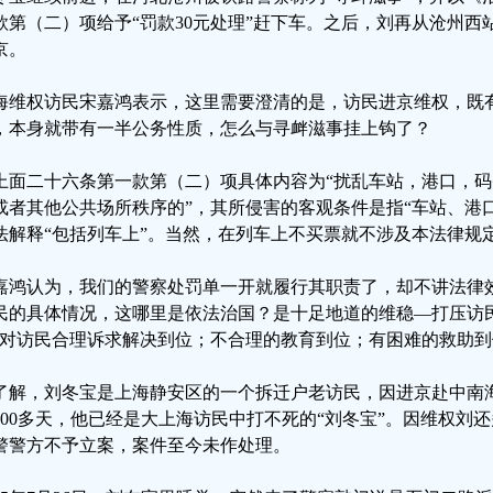
款第（二）项给予“罚款30元处理”赶下车。之后，刘再从沧州
京。
海维权访民宋嘉鸿表示，这里需要澄清的是，访民进京维权，既
，本身就带有一半公务性质，怎么与寻衅滋事挂上钩了？
上面二十六条第一款第（二）项具体内容为“扰乱车站，港口，
或者其他公共场所秩序的”，其所侵害的客观条件是指“车站、港
法解释“包括列车上”。当然，在列车上不买票就不涉及本法律规
嘉鸿认为，我们的警察处罚单一开就履行其职责了，却不讲法律
民的具体情况，这哪里是依法治国？是十足地道的维稳—打压访
“对访民合理诉求解决到位；不合理的教育到位；有困难的救助到
了解，刘冬宝是上海静安区的一个拆迁户老访民，因进京赴中南海
300多天，他已经是大上海访民中打不死的“刘冬宝”。因维权刘
警警方不予立案，案件至今未作处理。