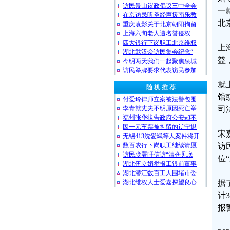
访民景山议政倡议三中全会
一
在京访民听圣经声援南乐教
北
重庆袁影关于北京朝阳拘留
上海六旬老人遭名誉侵权
四大银行下岗职工北京维权
上
湖北武汉众访民集会纪念“
益
今明两天我们一起聚焦泉城
访民举牌要求代表访民参加
就
随 机 推 荐
馆
付爱玲律师立案被法警包围
李青就丈夫不明原因死亡举
司
福州张华状告政府公安却不
因一元车票被拘留的辽宁退
宋
无锡413沈愛斌等人案件将开
数百农行下岗职工继续请愿
访
访民联署吁信访“清仓见底
位
湖北伍立娟举报工银前董事
湖北潜江数百工人围堵市委
湖北维权人士爱嘉探望良心
据
计
报