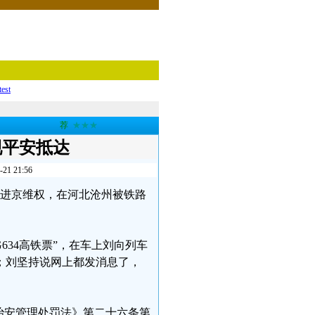
test
荐
★★★
现平安抵达
 21:56
冬宝进京维权，在河北沧州被铁路
G634高铁票”，在车上刘向列车
；刘坚持说网上都发消息了，
治安管理处罚法》第二十六条第