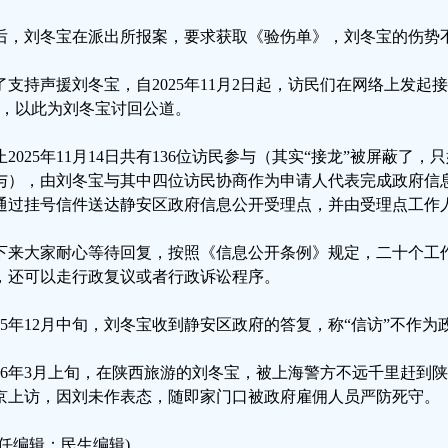
后，刘冬宝在派出所报案，要求获取《验伤单》，刘冬宝的伤势
了支持声援刘冬宝，自2025年11月2日起，访民们在网络上发起
”，以此为刘冬宝讨回公道。
止2025年11月14日共有136位访民参与（其实“接龙”被屏蔽了
与），由刘冬宝与其中四位访民协商作为申请人代表完成政府信息
通过挂号信件送达静安区政府信息公开受理点，并由受理点工作
下来大家耐心等待回复，按照《信息公开条例》规定，二十个工
，还可以走行政复议或者行政诉讼程序。
025年12月中旬，刘冬宝收到静安区政府的答复，称“信访”不作
026年3月上旬，在陕西旅游的刘冬宝，被上海警方不远千里赶到
京上访，因刘未作表态，随即家门口被政府雇佣人员严防死守。
责任编辑：民生编辑)