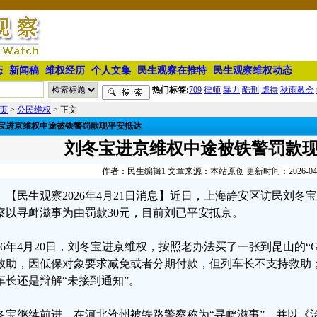
态
新闻稿
维权经历
个人文集
民生观察在推特
民生观察维权动态
热门标签:
709
律师
暴力
酷刑
虐待
秋雨教会
页
>
公民维权
> 正文
宝进京维权中途被铁警罚款现平安抵达
刘冬宝进京维权中途被铁警罚款
作者：民生编辑1 文章来源：本站原创 更新时间：2026-04-21
【民生观察2026年4月21日消息】近日，上海静安区访民刘
察以寻衅滋事为由罚款30元，目前刘已平安抵京。
026年4月20日，刘冬宝进京维权，按照老办法买了一张到昆山的“
救助，因低保对象要求减免或者分期付款，但列车长不支持救助
车长还是辩解“未接到通知”。
冬宝继续前进，在河北沧州被铁路警察称为“寻衅滋事”，并以《