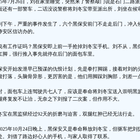
025年7月26日，刘在家里睡觉，突然来了警察敲门说是石门二
面还有一部警车，二话没说警察将刘冬宝带至派出所，刘坐在候
到下午，严重的事件发生了，六个黑保安前门不走走后门，冲入
静安区信访办的。
说有工作证吗？黑保安即上前一手抢掉刘冬宝手机。刘不从，黑
扛脚，强行推入事先就停在后门的面包车里。
保安开始发泄早已预谋的仇恨计划，先是拳打脚踢，接着对刘的
被打落，头脑骨异形，更厉害的是，他们用脚踩刘胸部，刘差一
时，面包车上连驾驶共七人了，应该是奉命将刘冬宝送入崇明黑
腿疼复发不让治，无奈之下刘报了二次案，但作用不大。
冬宝在黑监狱经过92天的折磨与迫害，双腿红肿已经无法行走。
2025年10月24日晚上，黑保安又是奉命释放刘冬宝，但驱车把
处。刘借了路边好心人的手机，与家人取得了联系。