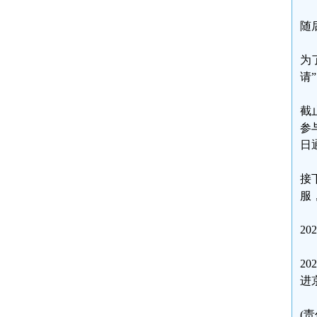
随
为
请
截
参
日
接
服
2
2
进
(