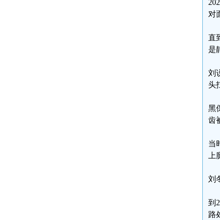
2
对
直
是
刘
头
黑
齿
当
上
刘
到
路