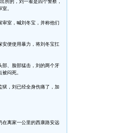
路派出所的，刘一看是四个警察，
审室。
候审室，喊刘冬宝，并称他们
保安便使用暴力，将刘冬宝扛
头部、脸部猛击，刘的两个牙
点被闷死。
监狱，刘已经全身伤痛了，加
刘扔在离家一公里的西康路安远