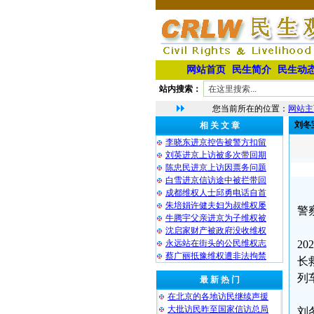
网站首页
民生简介
民生动
站内搜索：
您当前所在的位置：
网站主
刘冬
相 关 文 章
李晓东进京控告被警方扣留
刘英进京上访被多次带回期
陈忠民进京上访因票务问题
白雪进京信访途中被拦带回
成都维权人士邱勇电话自首
朱培娟许健夫妇为叔维权屡
警
牛腾宇父亲进京为子维权被
沈启家财产被政府没收维权
永远站在街头的公民维权志
2
蔡广丽抵豫维权遭非法拘禁
长
列
最 新 热 门
在北京的各地访民继续声援
大批访民昨至国家信访总局
刘