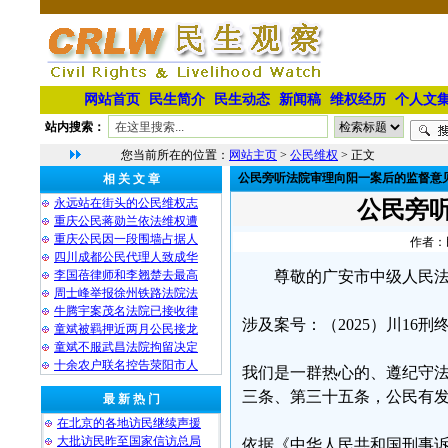
网站首页
民生简介
民生动态
新闻稿
维权经历
个人文
站内搜索：
您当前所在的位置：
网站主页
>
公民维权
> 正文
公民旁听法院审理向阳一案后的监督意
相 关 文 章
永远站在街头的公民维权志
公民旁
重庆公民蒋勋兰依法维权遭
重庆公民因一段围墙占据人
作者：民
四川成都公民代理人致成华
李国蓓律师和李翘楚去最高
尊敬的广安市中级人民
周士峰举报徐州铁路法院法
牛腾宇案茂名法院已接收律
涉及案号：（2025）川16刑终
童斌被羁押近两月公民接龙
童斌不服武昌法院拘留决定
十余农户联名控告荥阳市人
我们是一群热心的、遵纪守
三条、第三十五条，公民有
最 新 热 门
在北京的各地访民继续声援
大批访民昨至国家信访总局
依据《中华人民共和国刑事