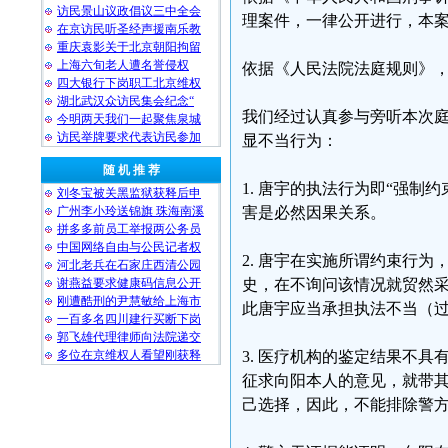
访民景山议政倡议三中全会
理案件，一律公开进行，本
在京访民听圣经声援南乐教
重庆袁影关于北京朝阳拘留
上海六旬老人遭名誉侵权
依据《人民法院法庭规则》
四大银行下岗职工北京维权
湖北武汉众访民集会纪念“
我们经过认真参与旁听本次
今明两天我们一起聚焦泉城
访民举牌要求代表访民参加
显不当行为：
随 机 推 荐
1. 唐宇的执法行为即“强
刘冬宝被关黑监狱获释后申
广州李小玲送锦旗 珠海南溪
害是必然因果关系。
拼多多前员工举报两公务员
中国网络自由与公民记者权
2. 唐宇在实施所谓约束行
河北老兵在石家庄西清公园
谢燕益要求健康码信息公开
史，在不询问该情况就贸然
刚遭酷刑的尹慧敏给上海市
此唐宇应当承担执法不当（
一百多名四川建行买断下岗
郭飞雄代理律师向法院递交
多位在京维权人看望刚获释
3. 医疗机构的鉴定结果不
征求向阳本人的意见，就带
己选择，因此，不能排除警