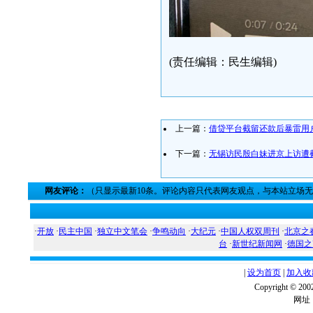
(责任编辑：民生编辑)
上一篇：
借贷平台截留还款后暴雷用
下一篇：
无锡访民殷白妹进京上访遭
网友评论：
（只显示最新10条。评论内容只代表网友观点，与本站立场
·
开放
·
民主中国
·
独立中文笔会
·
争鸣动向
·
大纪元
·
中国人权双周刊
·
北京之
台
·
新世纪新闻网
·
德国之
|
设为首页
|
加入收
Copyright ©
网址：w