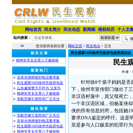
网站首页
民生简介
民生动态
新闻稿
维权经历
个人文
站内搜索：
您当前所在的位置：
网站主页
>
民生热点
> 正文
民生观察16问徐州市政府包庇拐卖妇女
相 关 文 章
精神失常女生育八子被拴铁
民生
最 新 热 门
作者：民
吴有水律师接到电话要求集
针对徐8个孩子妈妈是否
民生观察16问徐州市政府包庇
山东威海警方不作为 父亲为
下，徐州市宣传部门做出了三
精神失常女生育八子被拴铁
非汉语村落中，其父母死亡，
东航空难引发民间广泛关注
一个非汉语区域，但杨某侠却
随 机 推 荐
侠的所有信息封闭，包括她1
东航空难引发民间广泛关注
要求DNA鉴定的呼吁。这是
吴有水律师接到电话要求集
至是参与人口贩卖的犯罪行为
民生观察16问徐州市政府包庇
精神失常女生育八子被拴铁