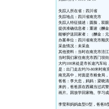
失踪人所在省：四川省
失踪地点：四川省南充市
失踪人特征描述：圆脸，双眼
提供准确信息者：重谢（酬金
能够护送回家者：（酬金：元
办案单位：四川省南充市顺庆
采血情况：未采血
其他资料：当时在南充市涪江路
当时我们家住南充市西门坝街
大约100米处是市长途汽车站
是：出门走左约70-80米时
南充高中，对面是市粮食局，
爸爸：李大忠，妈妈：梁晓清
来的，爸爸原在西藏当过武警
画片。因放学回家晚、学习成
李莹和妈妈血型O型，爸爸B