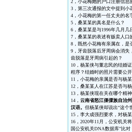
2，小花梅她的户口注册信息
3，第三次通报的文中提到小
4，小花梅的第一任丈夫的名
5，桑某某的真名是什么？
6，桑某某是与1996年几月
7，桑某某的表述有贩卖人口
8，既然小花梅有亲属在，是
9，牙齿脱落后牙周病会消失
齿脱落是牙周病引起的？
10，杨某侠与董志民的结婚
程序？结婚时的照片需要公开
11，小花梅的亲属是否与杨
12，桑某某人在江苏是否与
13，杨某侠现在关在哪个精
14，
云南省怒江傈僳族自治州
汉语。
但杨某侠却说出“这个
15，李大成强烈要求，对杨
16，2020年11月，公安机
国公安机关DNA数据库”比