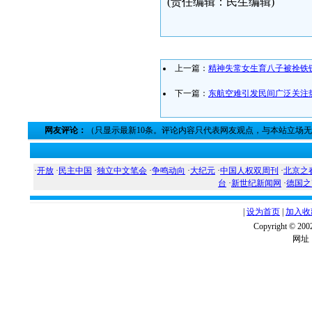
(责任编辑：民生编辑)
上一篇：
精神失常女生育八子被拴铁
下一篇：
东航空难引发民间广泛关注
网友评论：
（只显示最新10条。评论内容只代表网友观点，与本站立场
·
开放
·
民主中国
·
独立中文笔会
·
争鸣动向
·
大纪元
·
中国人权双周刊
·
北京之
台
·
新世纪新闻网
·
德国之
|
设为首页
|
加入收
Copyright ©
网址：w