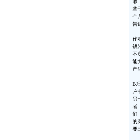
够
辈
个
告
作
钱
不
能
产
B
户
另
者
们
的
要