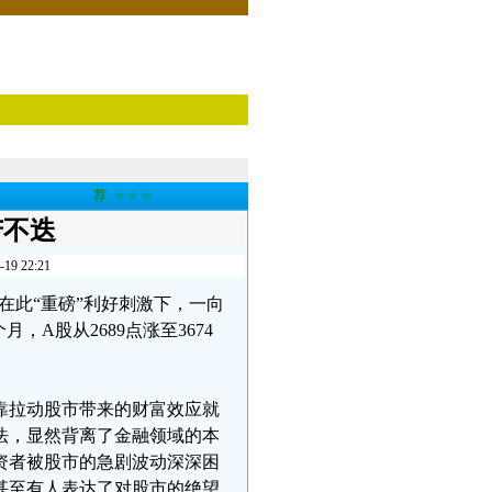
荐
★★★
苦不迭
 22:21
在此“重磅”利好刺激下，一向
A股从2689点涨至3674
靠拉动股市带来的财富效应就
法，显然背离了金融领域的本
资者被股市的急剧波动深深困
甚至有人表达了对股市的绝望