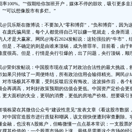
损率100%。”“假期给你加班开户，媒体不停的鼓吹，吸引更多
。”“可以想像股市有多烂。”
民@贝乐斯在微博说：不要加入“零和博弈”，“负和博弈”，因为
。在庞氏骗局里，每个人都觉得自己可以赚一笔就走，全身而退
的人才是大赢家。网民@海石2024发帖说：这轮强拉的“牛市”
。但是，不确定的则是由谁来顶锅，成为替罪羊。目前看，由于
难度很高。但是，行情是央行引爆的，出了问题，央行顶锅，顺
民@荣剑发帖说：中国股市现在成了对政治合法性的最大挑战，
市如果只持续了一周便终结，所有政治信用会输得精光。网民@Jam
。对市场极其不尊重，受到反噬后没有悔改。这波操作后，各个
级会再调高，对利好政策预期的估值会更低。中国资产定价会更
，更大面积的失业，更弱的消费，更低的房地产价格。想要吸引
者项栋梁在其微信公众号“建设性意见”发表文章《看这股市数据
》对中国官造股市进行质疑和嘲讽，该文很快便遭到审查删除。
懂金融，也没有A股账户，但略微懂一点点基本常识：一支股票
支撑其价值的；一个股票市场的上涨，最终是需要这个市场的经