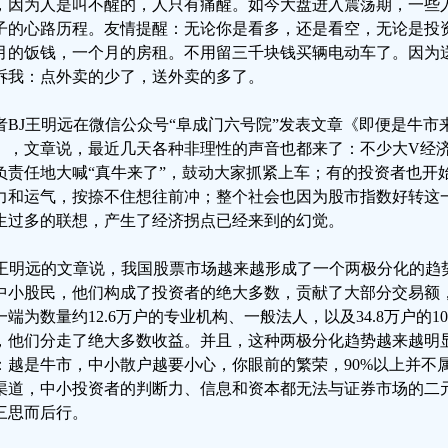
，因为人是叫不醒的，人只有痛醒。如今大盘进入震荡期，一些
子的心路历程。友情提醒：无论你是看多，还是看空，无论是投
月的饭钱，一个月的房租。不用留三千块钱买辆电动车了。因为
诉我：点外卖的少了，送外卖的多了。
者BJ王明远在微信公众号“阜成门六号院”发表文章《即便是牛市
》，文章说，最近几天各种非理性的声音也都来了：不少大V经
负责任地大喊“真牛来了”，鼓动大家抓紧上车；有的投资者也开
力和运气，按捺不住想往前冲；整个社会也因为股市指数好转这
生过多的联想，产生了经济拐点已经来到的幻觉。
J王明远的文章说，我国股票市场越来越形成了一个两极分化的趋势
中小股民，他们构成了投资者的绝大多数，贡献了大部分交易额
一端为数量约12.6万户的专业机构、一般法人，以及34.8万户的1
，他们分走了绝大多数收益。并且，这种两极分化趋势越来越明
：越是牛市，中小散户越要小心，你眼前的繁荣，90%以上并不
渠道，中小投资者的判断力、信息和资本都无法与证券市场的二
三思而后行。