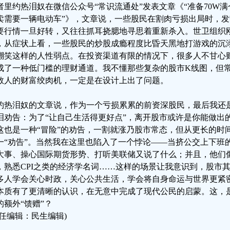
者里约热泪奴在微信公众号“常识流通处”发表文章《“准备70W满仓
卖需要一辆电动车”》，文章说，一些股民在割肉亏损出局时，
要行情一旦好转，又往往抓耳挠腮地寻思着重新杀入。世卫组织
，从症状上看，一些股民的炒股成瘾程度比昏天黑地打游戏的沉
嘲笑这样的人性弱点。在投资渠道有限的情况下，很多人不甘心
成了一种低门槛的理财通道。我不懂那些复杂的股市K线图，但
数人的财富绞肉机，一定是在设计上出了问题。
约热泪奴的文章说，作为一个亏损累累的前资深股民，最后我还
泪劝告：为了“让自己生活得更好点”，离开股市或许是你能做出
这也是一种“冒险”的劝告，一割就涨乃股市常态，但从更长的时
一“劝告”。当然我在这里也陷入了一个悖论——当挤公交上下班
大事、操心国际期货形势、打听美联储又说了什么；并且，他们
，熟悉CPI之类的经济学名词……这样的场景让我意识到，股市
多人学会关心时政，关心公共生活，学会将自身命运与世界更紧
本质有了更清晰的认识，在无意中完成了现代公民的启蒙。这，
的额外“馈赠”？
责任编辑：民生编辑)