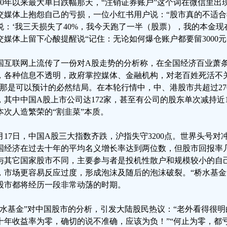
020年以来最大单日跌幅那天，“注销证券账户”这个词在微信里出现
交媒体上抱怨自己的亏损，一位小红书用户说：“股市真的不适合
说：‘我三天损失了40%，我今天跑了一半（股票），我的本金现在
交媒体上留下心酸提醒说“记住：无论如何爆仓账户都要留3000
国互联网上流传了一份对A股走势的分析称，在全国经济百业萧
，各种信息不透明，政府掌控媒体、金融机构，对老百姓死活不关
”那是可以预计的必然结局。在本轮行情中，中、港股市共超过2
，其中中国A股上市公司达172家，甚至有公司的股东单次减持近
本次人造繁荣的“割韭菜”本质。
0月17日，中国A股三大指数齐跌，沪指失守3200点。世界头号对
国经济在过去十年的平均名义增长率达到两位数，但股市回报率
与其它国家股市不同，主要参与者是投机性散户和规模较小的自
，市场更容易反应过度，形成泡沫及随后的泡沫破裂。“桥水基金
股市都将经历一段非常动荡的时期。
桥水基金”对中国股市的分析，引发大陆股民热议：“老外看得很明
十年收益率为零，确切的说不准确，应该为负！”“何止为零，都亏