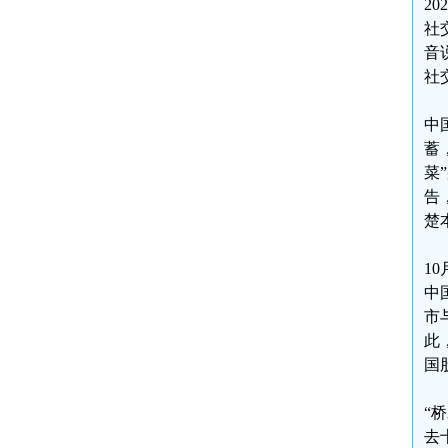
2
社
音
社
中
蓄
菜
告
楚
1
中
市
此
国
“
去