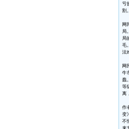
亏
割
网
局
局
毛
法
网
牛
蠢
等
离
作
变
不
来