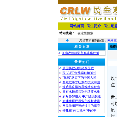
网站首页
民生简介
民生动
站内搜索：
您当前所在的位置：
网站主
股市
相 关 文 章
河南收割机滞留高速事件引
最 新 热 门
从围美救赵到封杀国歌
踩“六四”红线李佳琦被封
“敏感”泛滥下的中国人权
以
西藏歌手才旺罗布抗议中国
点
铁腕防疫措施导致社会付出
吴有水律师接到电话要求集
岁月静好破灭 中产阶级想逃
世
多地房屋烂尾业主维权遭暴
可
网民借缅怀猝然过世的李克
质
挣扎在“死亡税率”中的中
扰