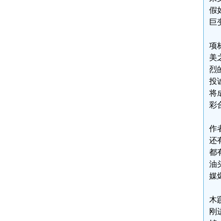
假
巨
项
美
烈
投
将
彩
作
还
都
油
媒
木
刚