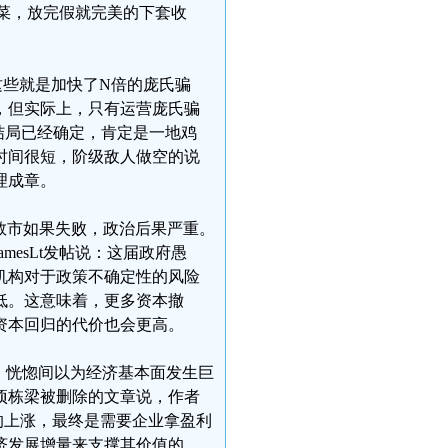
韭菜，放完假就完美的下套收
这些就是加快了N倍的庞氏骗
，但实际上，只有运营庞氏骗
，结局已经确定，肯定是一地鸡
时间很短，阶级敌人做空的说
理成章。
救市如果失败，政治后果严重。
esLt发帖说：这届政府愚
机构对于政策不确定性的风险
低。这意味着，更多资本撤
资本回归的代价也会更高。
，恍惚间以为经济基本面发生巨
项栋梁被删除的文章说，作者
的上涨，最终是需要企业拿盈利
济发展增量来支撑其价值的。