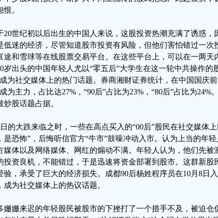
怨恨。
于20世纪初以后出生的中国人来说，这股投资热潮充满了诱惑，
是低迷的经济，尽管知道股市投资有风险，但他们害怕错过一次投
富途和雪球等在线股票交易平台。在这些平台上，可以在一两天
20岁出头的中国年轻人尤以“零五后”大学生在这一轮中共操作的股市
”成为社交媒体上的热门话题。券商湘财证券统计，在中国国庆前
”成为主力，占比达27%，“90后”占比为23%，“80后”占比为2
被炒股话题占据。
9日的大跌来临之时，一些在高点买入的“00后”股民在社交媒体
，是恐怖”，后悔听信官方“牛市”鼓噪冲动入市。认为上当的年轻
方媒体以及网络媒体、网红的煽动不满。年轻人认为，他们先被
的投资良机，不能错过，于是迅速将资金部署到股市。这群新股
经验，承受了巨大的经济损失。成都90后杨姓程序员在10月8日入
，成为社交媒体上的热议话题。
多姗姗来迟的年轻股民被股市的下挫打了一个措手不及，被迫仓促