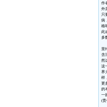
作
外
只
病
格
此
多
里
含
然
这
界
样
更
的
一
(