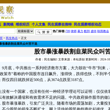
态
新闻稿
维权经历
个人文集
民生观察在推特
民生观察维权动态
热门标签:
709
律师
暴力
酷刑
虐待
秋雨教会
页
>
民生热点
> 正文
暴涨暴跌割韭菜民众叫苦不迭
股市暴涨暴跌割韭菜民众叫
作者：民生编辑1 文章来源：本站原创 更新时间：2024-10-19
9月底，中共推出一系列经济救市方案，大力鼓吹“牛市”到来，
“政策市”着称的中国股市连日飙升。涨得快，跌得也快，不到半个月，
；而仅四日就跌掉近500点，从3674点跌至3187点。
上没有一个国家，也没有任何一种经济学理论可以证明：仅仅依
以有效解决通缩和有效需求不足的问题。中共政府操作股市的做
，股市暴涨暴跌，引发广泛关注。随着市场的震荡加剧，大量投
，不少股民的损失不断扩大，网上流传的股民抱怨声此起彼伏，