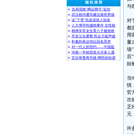
随 机 推 荐
与
当局强推“网证网号”监控
武汉校内遭车碾压致死男孩
说“下雪”也造谣抓人惊呆
对
人大博导性骚扰事件 女性权
都
精神失常女生育八子被拴铁
用
丹东父女袭警 民众力挺声援
朴素的表达何以冠名恶意
量
对一代人的毁约——中国延
场
河南一学校宿舍火灾多人遇
后
言论审查再升级 网民纷纷谴
始
当
惧
官
次
乏
元
许