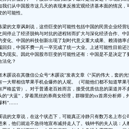
如我们从中国股市这几天的表现来反推宏观经济基本面的情况，
变的可能性。
栋梁的文章讽刺说，这些巨变的可能性包括中国的民营企业经营
之间停止了经济脱钩与对抗的进程转而扩大与深化经济合作、中
的变化、中国的科技创新出现了划时代意义重大成果、赖清德率台
诚回归，中国不费一兵一卒完成了统一大业。上述可能性目前还
成为现实。因此中国股市巨变的可能性还有：中国是不是决定了
合法化？
者木蹊说在其微信公众号“木蹊说”发表文章《“买的伟大，套的光
有一大帮相信苹果手机会爆炸的人呢。（可能他们都不知道苹果
有严格监管）。对于普通老百姓而言，接受优质信息的渠道并不
头的“大蓝”，穿着黑丝的券商女经理，群聊里的xx首席分析师，
爆料”……
蹊说的文章说，在这个状态下，可能真正冷静只有数万名上市公
进来，他们就迫不急待地宣布减持走人了。钱钟书的夫人说：人