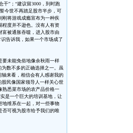
干”；“建议留3000，到时跑
发誓今世不再踏足股市半步，可
刚刚将游戏成瘾宣布为一种疾
溺程度并不逊色。没有人有资
财富被通胀吞噬，进入股市由
常识告诉我，如果一个市场成了
是要未能免俗地像余秋雨一样
的为数不多的正确选择之一。虽
间轴来看，相信会有人感谢我的
的股民像国家领导人一样关心世
像熟悉菜市场的农产品价格一
其实是一个巨大的培训基地，让
密地维系在一起，对一些事物
是否可视为股市给予我们的唯