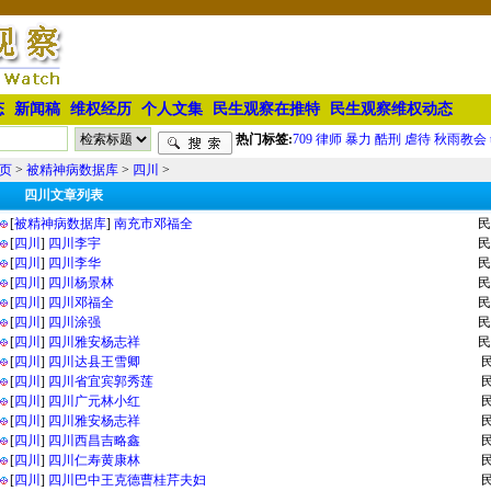
态
新闻稿
维权经历
个人文集
民生观察在推特
民生观察维权动态
热门标签:
709
律师
暴力
酷刑
虐待
秋雨教会
页
>
被精神病数据库
>
四川
>
四川文章列表
[
被精神病数据库
]
南充市邓福全
民
[
四川
]
四川李宇
民
[
四川
]
四川李华
民
[
四川
]
四川杨景林
民
[
四川
]
四川邓福全
民
[
四川
]
四川涂强
民
[
四川
]
四川雅安杨志祥
民
[
四川
]
四川达县王雪卿
[
四川
]
四川省宜宾郭秀莲
[
四川
]
四川广元林小红
[
四川
]
四川雅安杨志祥
[
四川
]
四川西昌吉略鑫
[
四川
]
四川仁寿黄康林
[
四川
]
四川巴中王克德曹桂芹夫妇