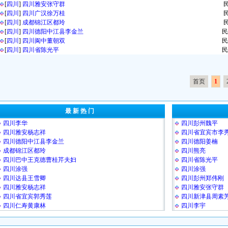
[
四川
]
四川雅安张守群
[
四川
]
四川广汉徐万桂
[
四川
]
成都锦江区都玲
[
四川
]
四川德阳中江县李金兰
民
[
四川
]
四川阆中董朝双
民
[
四川
]
四川省陈光平
民
首页
1
最 新 热 门
四川李华
四川彭州魏平
四川雅安杨志祥
四川省宜宾市李
四川德阳中江县李金兰
四川德阳姜楠
成都锦江区都玲
四川熊亮
四川巴中王克德曹桂芹夫妇
四川省陈光平
四川涂强
四川涂强
四川达县王雪卿
四川彭州郑伟刚
四川雅安杨志祥
四川雅安张守群
四川省宜宾郭秀莲
四川新津县周素
四川仁寿黄康林
四川李宇