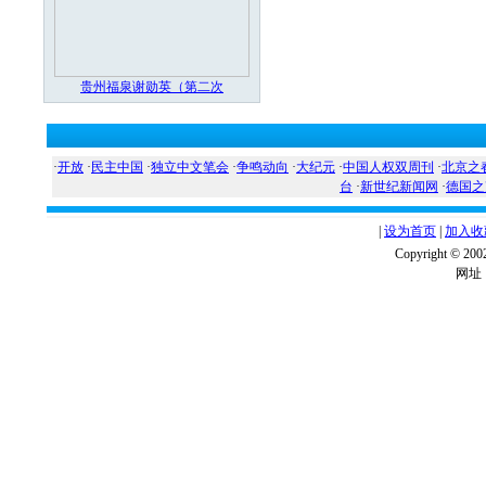
贵州福泉谢勋英（第二次
·
开放
·
民主中国
·
独立中文笔会
·
争鸣动向
·
大纪元
·
中国人权双周刊
·
北京之
台
·
新世纪新闻网
·
德国之
|
设为首页
|
加入收
Copyright ©
网址：w