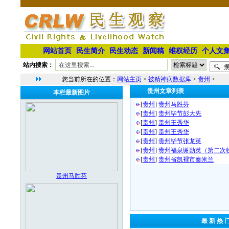
网站首页
民生简介
民生动态
新闻稿
维权经历
个人文
站内搜索：
您当前所在的位置：
网站主页
>
被精神病数据库
>
贵州
>
贵州文章列表
本栏最新图片
[
贵州
]
贵州马胜芬
[
贵州
]
贵州毕节彭大先
[
贵州
]
贵州王秀华
[
贵州
]
贵州王秀华
[
贵州
]
贵州毕节张龙英
[
贵州
]
贵州福泉谢勋英（第二次
[
贵州
]
贵州省凯裡市秦米兰
贵州马胜芬
最 新 热 