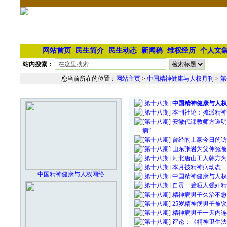
网站首页
民生简介
民生动态
新闻稿
维权经历
个人文
站内搜索：
您当前所在的位置：
网站主页
>
中国精神健康与人权月刊
>
第
第十八期文章列表
本栏最新图片
[
第十八期
]
中国精神健康与人权
[
第十八期
]
本刊社论：摊派精神
[
第十八期
]
安徽代课教师方道明
病”
[
第十八期
]
曾经的土豪今日的访
[
第十八期
]
山东张岩为父伸冤被
[
第十八期
]
河北唐山工人韩方为
[
第十八期
]
本月被精神病动态
中国精神健康与人权网络
[
第十八期
]
中国精神健康与人权
[
第十八期
]
自贡一聋哑人强奸精
[
第十八期
]
精神病男子久治不愈
[
第十八期
]
25岁精神病男子被
[
第十八期
]
精神病男子一天内连
[
第十八期
]
评论：《精神卫生法