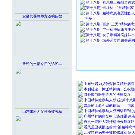
[
第十八期
]
看凤凰卫视报道徐武
[
第十八期
]
钱桂林：“被精神病
[
第十八期
]
精神病患者恶性伤人
安徽代课教师方道明任教
关爱
[
第十八期
]
百余“三无”精神病患
[
第十八期
]
广州精神病康复中心
[
第十八期
]
女子带精神病妹妹出
[
第十八期
]
域外调节医患关系的
曾经的土豪今日的访民―
最 新 热 
山东张岩为父伸冤被关精神病院
本刊社论：摊派精神病，公权脱
域外调节医患关系的法律制度
中国精神健康与人权 (总第十八
曾经的土豪今日的访民――访谈
中国精神健康与人权网络月刊 (
山东张岩为父伸冤被关精
广州精神病康复中心遇难题 患
自贡一聋哑人强奸精神分裂症妇
看凤凰卫视报道徐武”被精神病“
25岁精神病男子被锁储藏室 家