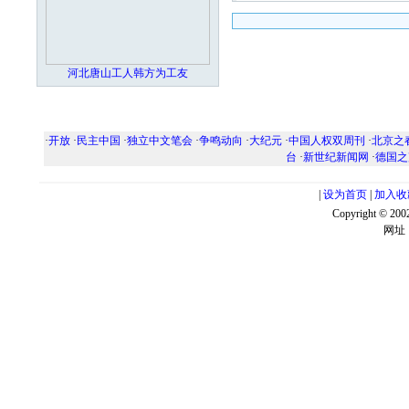
河北唐山工人韩方为工友
·
开放
·
民主中国
·
独立中文笔会
·
争鸣动向
·
大纪元
·
中国人权双周刊
·
北京之
台
·
新世纪新闻网
·
德国之
|
设为首页
|
加入收
Copyright ©
网址：w