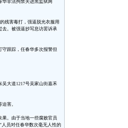
春华非法拘禁关进黑监狱两
人道的残害毒打，强逼脱光衣服用
过去。被强逼抄写息访罢诉承
盯守跟踪，任春华多次报警但
吴大道1217号吴家山街嘉禾
等迫害。
未果。由于当地一些腐败官员
″人员对任春华数次毫无人性的