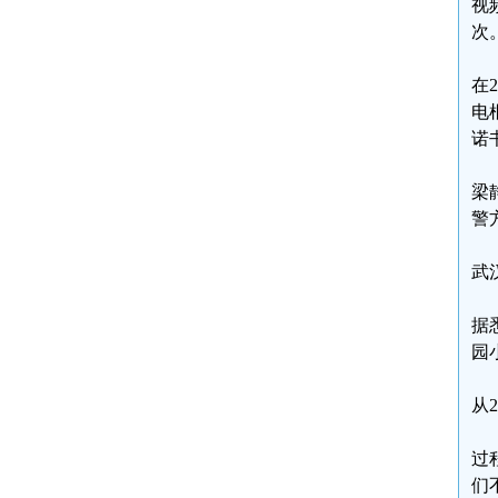
视
次
在
电
诺
梁
警
武
据
园
从
过
们