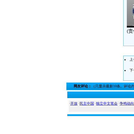
(
上
下
网友评论：
（只显示最新10条。评论
·
开放
·
民主中国
·
独立中文笔会
·
争鸣动向