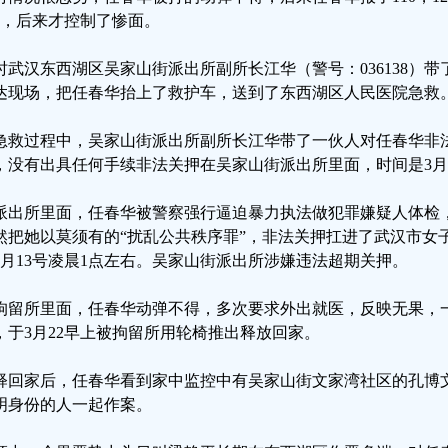
19，后来才控制了惨面。
时武汉东西湖区吴家山街派出所副所长江华（警号：036138）带
达现场，把任春华抬上了救护车，送到了东西湖区人民医院急救
急救过程中，吴家山街派出所副所长江华带了一伙人对任春华非
，没有出具任何手续非法关押在吴家山街派出所里面，时间是3月
派出所里面，任春华被警察强行逼迫暴力执法做犯罪嫌疑人体检
然把她以莫须有的“扰乱公共秩序罪”，非法关押扛进了武汉市女
3月13号凌晨1点左右。吴家山街派出所涉嫌违法超期关押。
拘留所里面，任春华动弹不得，多次要求外出就医，反映无果，一
，于3月22早上被拘留所用轮椅推出释放回家。
释回家后，任春华看到家中监控中有吴家山街文家湾社区的孔博
明身份的人一起作案。