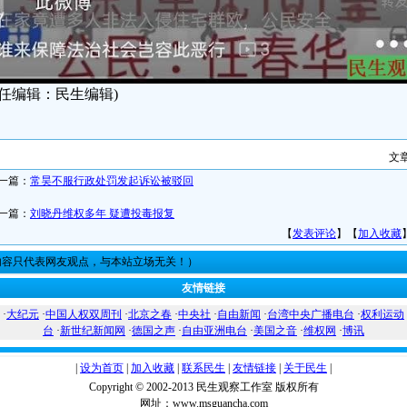
责任编辑：民生编辑)
文
一篇：
常昊不服行政处罚发起诉讼被驳回
一篇：
刘晓丹维权多年 疑遭投毒报复
【
发表评论
】【
加入收藏
内容只代表网友观点，与本站立场无关！）
友情链接
·
大纪元
·
中国人权双周刊
·
北京之春
·
中央社
·
自由新闻
·
台湾中央广播电台
·
权利运动
台
·
新世纪新闻网
·
德国之声
·
自由亚洲电台
·
美国之音
·
维权网
·
博讯
|
设为首页
|
加入收藏
|
联系民生
|
友情链接
|
关于民生
|
Copyright © 2002-2013 民生观察工作室 版权所有
网址：www.msguancha.com