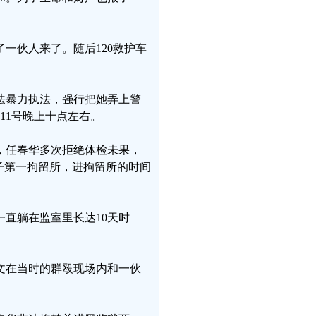
了一伙人来了。随后120救护车
。
法暴力执法，强行把她弄上警
11号晚上十点左右。
，任春华多次拒绝体检未果，
子第一拘留所，进拘留所的时间
直躺在监室里长达10天时
文在当时的群殴现场内和一伙