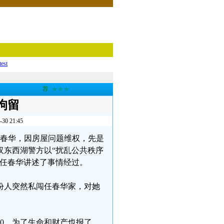
test
荐
★★★
拘留
 21:45
民任春华，因房屋问题维权，先是
汉东西湖警方以“扰乱公共秩序
的任春华讲述了事情经过。
身份人突然私闯任春华家，对她
20。为了生命和财产也报了