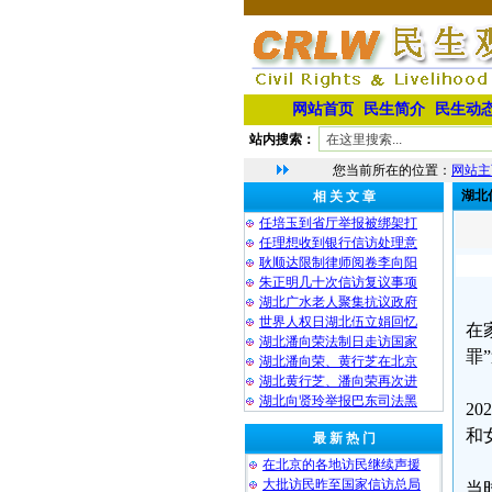
网站首页
民生简介
民生动
站内搜索：
您当前所在的位置：
网站主
湖北
相 关 文 章
任培玉到省厅举报被绑架打
任理想收到银行信访处理意
耿顺达限制律师阅卷李向阳
朱正明几十次信访复议事项
湖北广水老人聚集抗议政府
世界人权日湖北伍立娟回忆
在
湖北潘向荣法制日走访国家
罪
湖北潘向荣、黄行芝在北京
湖北黄行芝、潘向荣再次进
湖北向贤玲举报巴东司法黑
2
和
最 新 热 门
在北京的各地访民继续声援
大批访民昨至国家信访总局
当