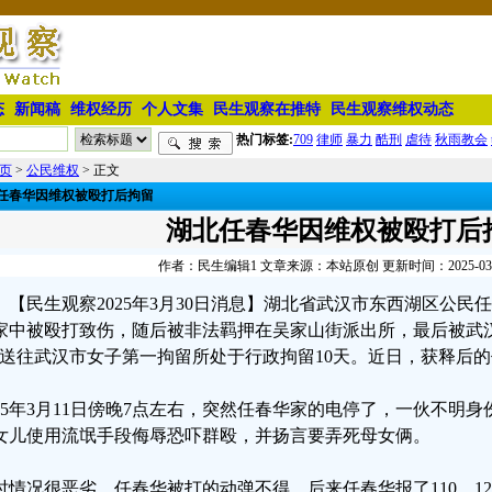
态
新闻稿
维权经历
个人文集
民生观察在推特
民生观察维权动态
热门标签:
709
律师
暴力
酷刑
虐待
秋雨教会
页
>
公民维权
> 正文
任春华因维权被殴打后拘留
湖北任春华因维权被殴打后
作者：民生编辑1 文章来源：本站原创 更新时间：2025-03-30
【民生观察2025年3月30日消息】湖北省武汉市东西湖区公
家中被殴打致伤，随后被非法羁押在吴家山街派出所，最后被武
”送往武汉市女子第一拘留所处于行政拘留10天。近日，获释后
025年3月11日傍晚7点左右，突然任春华家的电停了，一伙不明
女儿使用流氓手段侮辱恐吓群殴，并扬言要弄死母女俩。
时情况很恶劣，任春华被打的动弹不得，后来任春华报了110，1