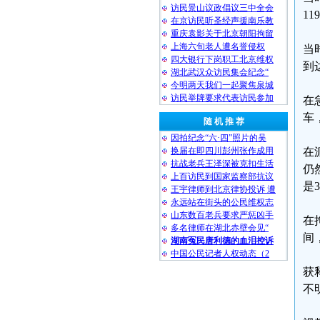
访民景山议政倡议三中全会
1
在京访民听圣经声援南乐教
重庆袁影关于北京朝阳拘留
上海六旬老人遭名誉侵权
当
四大银行下岗职工北京维权
到
湖北武汉众访民集会纪念“
今明两天我们一起聚焦泉城
访民举牌要求代表访民参加
在
车
随 机 推 荐
因拍纪念“六·四”照片的吴
换届在即四川彭州张作成用
在
抗战老兵王泽深被克扣生活
仍
上百访民到国家监察部抗议
是
王宇律师到北京律协投诉 遭
永远站在街头的公民维权志
山东数百老兵要求严惩凶手
在
多名律师在湖北赤壁会见“
间
湖南冤民唐利德的血泪控诉
中国公民记者人权动态（2
获
不