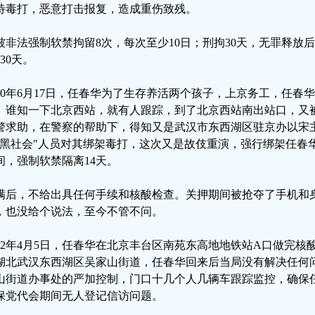
待毒打，恶意打击报复，造成重伤致残。
被非法强制软禁拘留8次，每次至少10日；刑拘30天，无罪释放
30天。
020年6月17日，任春华为了生存养活两个孩子，上京务工，任春
。谁知一下北京西站，就有人跟踪，到了北京西站南出站口，又
警求助，在警察的帮助下，得知又是武汉市东西湖区驻京办以宋
"黑社会″人员对其绑架毒打，这次又是故伎重演，强行绑架任春华
间，强制软禁隔离14天。
满后，不给出具任何手续和核酸检查。关押期间被抢夺了手机和
，也没给个说法，至今不管不问。
022年4月5日，任春华在北京丰台区南苑东高地地铁站A口做完
湖北武汉东西湖区吴家山街道，任春华回来后当局没有解决任何
山街道办事处的严加控制，门口十几个人几辆车跟踪监控，确保
保党代会期间无人登记信访问题。