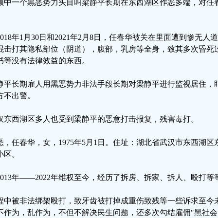
频中一个黒恶势力头目叫梁静平长期在东西湖区作恶多端，对任
。
2018年1月30日和2021年2月8日，任春华被关在里面遭到惨无
棍击打其隐私部位（阴道），腹部，乳房等全身，致其多次昏死
书等没有法律效益的东西。
静平长期雇人用黑恶势力非法手段长期对梁静平进行监视居住，
方不出警。
汉东西湖区多人也受到梁静平的恶意打击报复，残害毒打。
悉，任春华，女，1975年5月1日。住址：湖北省武汉市东西湖区东
小区。
2013年——2022年维权至今，经历了拆房、拆家、拆人、殴打等
程中被非法绑架殴打，致牙齿被打掉成重伤致残等一些诉求至今
不作为，乱作为，不但不解决民生问题，还多次勾结雇佣″黑社会