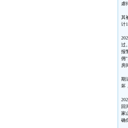
虐
其
计1
2
过
报
佣
房
期
坏
2
回
家
确