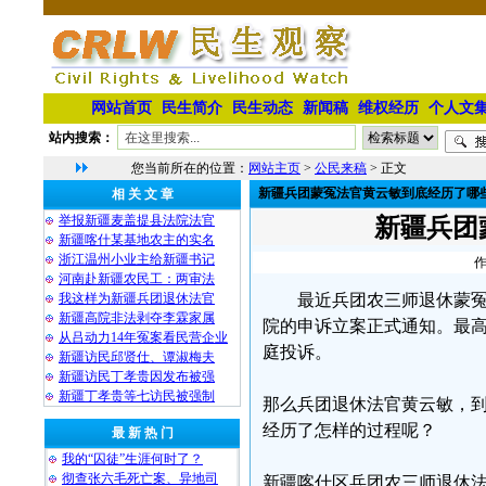
网站首页
民生简介
民生动态
新闻稿
维权经历
个人文
站内搜索：
您当前所在的位置：
网站主页
>
公民来稿
> 正文
新疆兵团蒙冤法官黄云敏到底经历了哪
相 关 文 章
举报新疆麦盖提县法院法官
新疆兵团
新疆喀什某基地农主的实名
浙江温州小业主给新疆书记
作
河南赴新疆农民工：两审法
我这样为新疆兵团退休法官
最近兵团农三师退休蒙
新疆高院非法剥夺李霖家属
院的申诉立案正式通知。最
从吕动力14年冤案看民营企业
庭投诉。
新疆访民邱贤仕、谭淑梅夫
新疆访民丁孝贵因发布被强
新疆丁孝贵等七访民被强制
那么兵团退休法官黄云敏，
经历了怎样的过程呢？
最 新 热 门
我的“囚徒”生涯何时了？
彻查张六毛死亡案、异地司
新疆喀什区兵团农三师退休