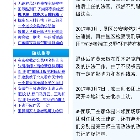
无锡程茂娟程盛在车站被拦
格后上任的法官。虽然不到退
国际酷刑日 齐崇怀亲身经历
级法官。
郭飞雄：抗疫名人排行榜（
抗疫名人排行榜（第二部分
一个退役女兵的求助信
2017年3月，垦区公安突然
鲁东大学被开除学生孙健举
被逮捕。再由垦区检察院刑事公
黄晓敏：刑满一年的感谢感
广东李宝霖恭贺即将新婚的
用“宣扬极端主义罪”和“持
随 机 推 荐
退休后的黄云敏在图木舒克
在京被截访公民联名控告信
张凯律师：写给新桥律师同
及的护法工作。由于不畏权
[组图]广东阳江报平村民抬棺
有一定的影响力和案件线索
郑建慧携子北京看病天津站
一个替夫鸣冤弱女子的血泪
安徽范玉珍遭强拆上访无果
2017年3月7日，农三师4
[图文]人权日马秀云、王彩和
离开本地计划去北京上访。
[组图]张君伟：究竟谁怕谁？
下访不应作秀 下访
宝贝回家志愿者雅可夫给李
49团职工仝彦华是带领团场
团时任团长王建虎，还有离
们分别是第三师主管政法的
书记的杨福林。