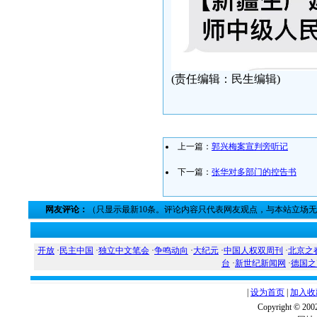
(责任编辑：民生编辑)
上一篇：
郭兴梅案宣判旁听记
下一篇：
张华对多部门的控告书
网友评论：
（只显示最新10条。评论内容只代表网友观点，与本站立场
·
开放
·
民主中国
·
独立中文笔会
·
争鸣动向
·
大纪元
·
中国人权双周刊
·
北京之
台
·
新世纪新闻网
·
德国之
|
设为首页
|
加入收
Copyright ©