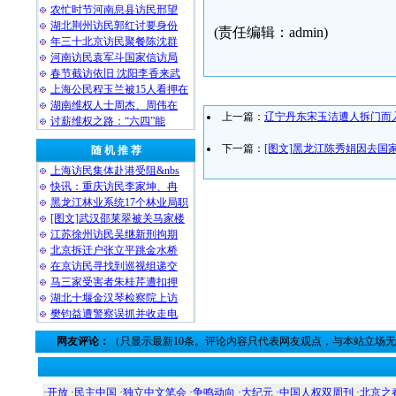
农忙时节河南息县访民邢望
湖北荆州访民郭红讨要身份
(责任编辑：admin)
年三十北京访民聚餐陈沈群
河南访民袁军斗国家信访局
春节截访依旧 沈阳李香来武
上海公民程玉兰被15人看押在
湖南维权人士周杰、周伟在
上一篇：
辽宁丹东宋玉洁遭人拆门而
讨薪维权之路：“六四”能
下一篇：
[图文]黑龙江陈秀娟因去国
随 机 推 荐
上海访民集体赴港受阻&nbs
快讯：重庆访民李家坤、冉
黑龙江林业系统17个林业局职
[图文]武汉邵莱翠被关马家楼
江苏徐州访民吴继新刑拘期
北京拆迁户张立平跳金水桥
在京访民寻找到巡视组递交
马三家受害者朱桂芹遭扣押
湖北十堰金汉琴检察院上访
樊钧益遭警察误抓并收走电
网友评论：
（只显示最新10条。评论内容只代表网友观点，与本站立场
·
开放
·
民主中国
·
独立中文笔会
·
争鸣动向
·
大纪元
·
中国人权双周刊
·
北京之