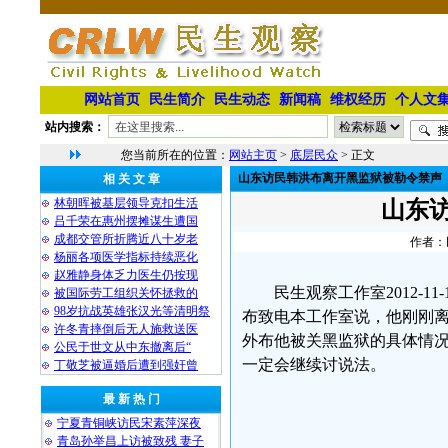
网站首页
民生简介
民生动态
新闻稿
维权经历
个人文
站内搜索：
您当前所在的位置：
网站主页
>
底层民众
> 正文
山东访民韩洪布离开黑监狱被勒令禁声
相 关 文 章
林朝晖被基层领导克扣生活
山东
吕千荣在惠州摆摊谋生遭国
成都交管所折腾近八十岁老
作者：民
杨丽各项医学指标持续恶化
赵雅静身体乏力医生仍按现
民生观察工作室2012-
被国际劳工组织关怀拯救的
98岁抗战英雄张汉光等清明祭
布致电本工作室说，他刚刚
许冬青摔倒后无人施救送医
外布他被关黑监狱的具体情
公民于世文从中东撤离后“
一定会继续讨说法。
丁敬芝被逼婚后遭到强奸曾
最 新 热 门
宁夏青铜峡访民宋素萍深夜
青岛孙举昌上访被致残 妻子