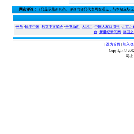
网友评论：
（只显示最新10条。评论内容只代表网友观点，与本站立场
·
开放
·
民主中国
·
独立中文笔会
·
争鸣动向
·
大纪元
·
中国人权双周刊
·
北京之
台
·
新世纪新闻网
·
德国之
|
设为首页
|
加入收
Copyright ©
网址：w