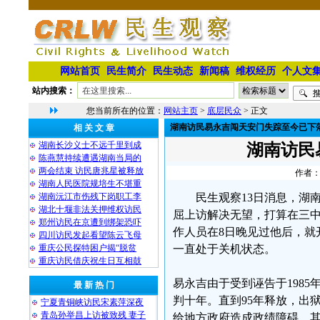
网站首页
民生简介
民生动态
新闻稿
维权经历
个人文
站内搜索：
您当前所在的位置：
网站主页
>
底层民众
> 正文
湖南访民易永吉闯天安门失踪至今已下
相 关 文 章
湖南长沙义士不远千里到成
湖南访民
陈燕慧持续遭遇湖南当局的
两会结束 访民唐兆星被释放
作者：
湖南人民医院规培生不堪重
湖南沅江市伤残下岗职工李
民生观察13日消息，湖
湖北十堰非法关押维权访民
屈上访解决无望，打算在三中
郑州访民在京遭到绑架恐吓
作人员在8日晚见过他后，就开
四川访民发起看望陈云飞母
重庆公民探特困户揭“脱贫
一直处于关机状态。
重庆访民借庆祝生日互相鼓
易永吉由于受到诬告于1985
最 新 热 门
判十年。直到95年释放，出
宁夏青铜峡访民宋素萍深夜
青岛孙举昌上访被致残 妻子
给地方政府造成政绩障碍，