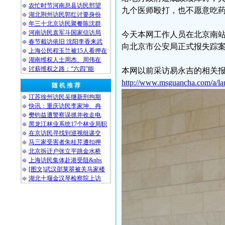
农忙时节河南息县访民邢望
九个医师殴打，也不愿意吃
湖北荆州访民郭红讨要身份
年三十北京访民聚餐陈沈群
河南访民袁军斗国家信访局
今天本网工作人员在北京南
春节截访依旧 沈阳李香来武
向北京市公安局正式报失踪
上海公民程玉兰被15人看押在
湖南维权人士周杰、周伟在
讨薪维权之路：“六四”能
本网以前采访易永吉的相关
http://www.msguancha.com/a/l
随 机 推 荐
江苏徐州访民吴继新刑拘期
快讯：重庆访民李家坤、冉
樊钧益遭警察误抓并收走电
黑龙江林业系统17个林业局职
在京访民寻找到巡视组递交
马三家受害者朱桂芹遭扣押
北京拆迁户张立平跳金水桥
上海访民集体赴港受阻&nbs
[图文]武汉邵莱翠被关马家楼
湖北十堰金汉琴检察院上访