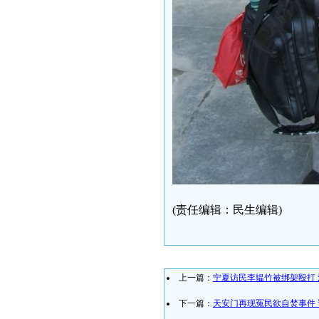
(责任编辑：民生编辑)
上一篇：
宁夏访民李韫竹被绑架殴打
下一篇：
天安门再现冤民欲自焚事件