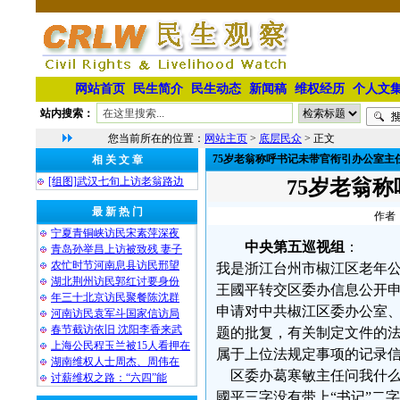
网站首页
民生简介
民生动态
新闻稿
维权经历
个人文
站内搜索：
您当前所在的位置：
网站主页
>
底层民众
> 正文
75岁老翁称呼书记未带官衔引办公室主
相 关 文 章
[组图]武汉七旬上访老翁路边
75岁老翁
最 新 热 门
作者：
宁夏青铜峡访民宋素萍深夜
中央第五巡视组
：
青岛孙举昌上访被致残 妻子
农忙时节河南息县访民邢望
我是浙江台州市椒江区老年公
湖北荆州访民郭红讨要身份
王國平转交区委办信息公开
年三十北京访民聚餐陈沈群
申请对中共椒江区委办公室、椒
河南访民袁军斗国家信访局
春节截访依旧 沈阳李香来武
题的批复，有关制定文件的法
上海公民程玉兰被15人看押在
属于上位法规定事项的记录信
湖南维权人士周杰、周伟在
区委办葛寒敏主任问我什么事
讨薪维权之路：“六四”能
國平三字没有带上“书记”二