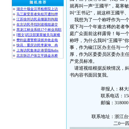
随 机 推 荐
就再叫一声“王國平”，葛寒
湖北十堰金汉琴检察院上访
叫“王书记”，就这样王國平
马三家受害者朱桂芹遭扣押
江苏徐州访民吴继新刑拘期
我想为了一个称呼作为一个
在京访民寻找到巡视组递交
观下与一个年逾古稀的老者
黑龙江林业系统17个林业局职
庭广众面前这样露骨！毎一
[图文]武汉邵莱翠被关马家楼
樊钧益遭警察误抓并收走电
称呼，为什么我叫”王國平”
快讯：重庆访民李家坤、冉
事，作为椒江区办主任与一
上海访民集体赴港受阻&nbs
厚，作为区委委员区委办主
北京拆迁户张立平跳金水桥
产党员标准。
请巡视组根据反映情况，糾
书内容书面回复我。
举报人：林大
联系电话：158576
邮编：318000
联系地址：浙江台州市椒江
二0一四年八