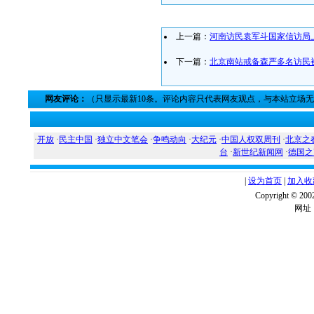
上一篇：
河南访民袁军斗国家信访局
下一篇：
北京南站戒备森严多名访民
网友评论：
（只显示最新10条。评论内容只代表网友观点，与本站立场
·
开放
·
民主中国
·
独立中文笔会
·
争鸣动向
·
大纪元
·
中国人权双周刊
·
北京之
台
·
新世纪新闻网
·
德国之
|
设为首页
|
加入收
Copyright ©
网址：w