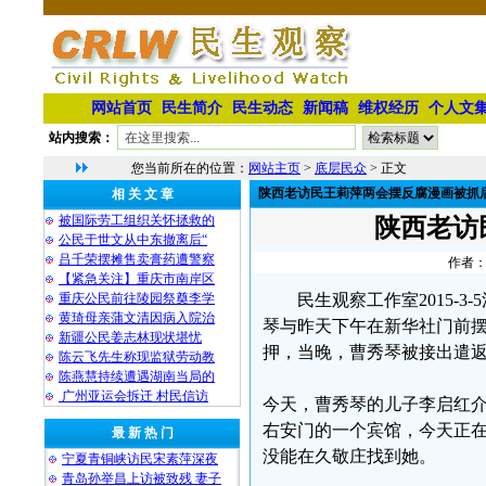
网站首页
民生简介
民生动态
新闻稿
维权经历
个人文
站内搜索：
您当前所在的位置：
网站主页
>
底层民众
> 正文
陕西老访民王莉萍两会摆反腐漫画被抓
相 关 文 章
被国际劳工组织关怀拯救的
陕西老访
公民于世文从中东撤离后“
吕千荣摆摊售卖膏药遭警察
作者：
【紧急关注】重庆市南岸区
重庆公民前往陵园祭奠李学
民生观察工作室2015-
黄琦母亲蒲文清因病入院治
琴与昨天下午在新华社门前
新疆公民姜志林现状堪忧
押，当晚，曹秀琴被接出遣
陈云飞先生称现监狱劳动教
陈燕慧持续遭遇湖南当局的
广州亚运会拆迁 村民信访
今天，曹秀琴的儿子李启红介
右安门的一个宾馆，今天正
最 新 热 门
没能在久敬庄找到她。
宁夏青铜峡访民宋素萍深夜
青岛孙举昌上访被致残 妻子