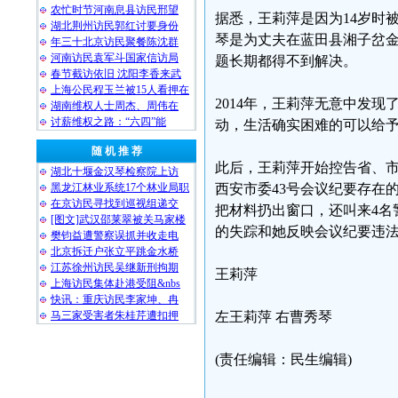
农忙时节河南息县访民邢望
据悉，王莉萍是因为14岁时
湖北荆州访民郭红讨要身份
琴是为丈夫在蓝田县湘子岔
年三十北京访民聚餐陈沈群
河南访民袁军斗国家信访局
题长期都得不到解决。
春节截访依旧 沈阳李香来武
上海公民程玉兰被15人看押在
2014年，王莉萍无意中发
湖南维权人士周杰、周伟在
讨薪维权之路：“六四”能
动，生活确实困难的可以给
随 机 推 荐
此后，王莉萍开始控告省、市
湖北十堰金汉琴检察院上访
黑龙江林业系统17个林业局职
西安市委43号会议纪要存在
在京访民寻找到巡视组递交
把材料扔出窗口，还叫来4名
[图文]武汉邵莱翠被关马家楼
的失踪和她反映会议纪要违
樊钧益遭警察误抓并收走电
北京拆迁户张立平跳金水桥
江苏徐州访民吴继新刑拘期
王莉萍
上海访民集体赴港受阻&nbs
快讯：重庆访民李家坤、冉
马三家受害者朱桂芹遭扣押
左王莉萍 右曹秀琴
(责任编辑：民生编辑)