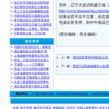
农忙时节河南息县访民邢望
另外，辽宁大连访民盛兰福
湖北荆州访民郭红讨要身份
http://www.msguancha.com/a/l
年三十北京访民聚餐陈沈群
河南访民袁军斗国家信访局
结果法官不仅不立案，还态
春节截访依旧 沈阳李香来武
屯派出所关押，到中午电话
上海公民程玉兰被15人看押在
湖南维权人士周杰、周伟在
讨薪维权之路：“六四”能
(责任编辑：民生编辑)
随 机 推 荐
[组图]记录访民百态：盛夏里
湖北襄阳多位访民被关“黑
上海凌敏华将被带走等访民
上一篇：
湖北宜昌谭光珍等纷纷上访
快讯：大批访民前往全国人
于佃荣—— 一个悲惨的
下一篇：
黑龙江访民郝淑娥等人在绵
高温下北京访民联合国办事
山东省威海市马述喜因多次
只顾封城 不顾滞留人员死活
天安门再现冤民欲自焚事件
湖北省农垦局下岗职工刘茉
网友评论：
（只显示最新10条。评论内容只代表网友观点，与本站立场
·
开放
·
民主中国
·
独立中文笔会
·
争鸣动向
·
大纪元
·
中国人权双周刊
·
北京之