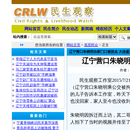
网站首页
民生简介
民生动态
新闻稿
维权经历
个人文
站内搜索：
您当前所在的位置：
网站主页
>
底层民众
> 正文
辽宁营口朱晓明自家门口被抓走 大连盛
相 关 文 章
举报辽宁人大代表袁守富等
辽宁营口朱晓明
辽宁关淑珍为夫伸冤遭迫害
马三家受害者朱桂芹遭扣押
作者：
辽宁赵琴被以涉“寻衅滋事
辽宁赵广军在京遭维稳人员
民生观察工作室2015/
辽宁访民赵振甲“寻衅滋事
（辽宁营口朱晓明乘公交被
集体控告公安局违法 辽宁访
的儿子告诉本工作室，昨天下
辽宁沈阳市访民廉建国被羁
辽宁张雪春上访被以“聚众
也没回家，家人至今也没收
辽宁关维双因上访腿被打断
朱晓明因拆迁而上访，其二
最 新 热 门
人拍下了当时的视频并传至
宁夏青铜峡访民宋素萍深夜
青岛孙举昌上访被致残 妻子