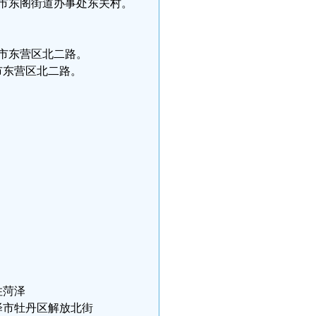
07，平度市东阁街道办事处东关村。
住东营市东营区北二路。
住东营市东营区北二路。
现住菏泽
住址菏泽市牡丹区解放北街