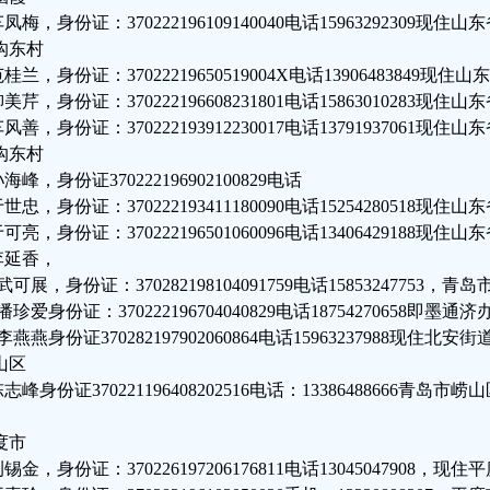
车凤梅，身份证：370222196109140040电话1596329230
沟东村
范桂兰，身份证：37022219650519004X电话1390648384
柳美芹，身份证：370222196608231801电话1586301028
车风善，身份证：370222193912230017电话1379193706
沟东村
孙海峰，身份证370222196902100829电话
于世忠，身份证：370222193411180090电话15254280518现
于可亮，身份证：370222196501060096电话13406429188现
.李延香，
.武可展，身份证：370282198104091759电话1585324775
.潘珍爱身份证：370222196704040829电话18754270658即墨通
.李燕燕身份证370282197902060864电话15963237988现住
山区
陈志峰身份证370221196408202516电话：13386488666青
度市
荆锡金，身份证：370226197206176811电话13045047908，现住