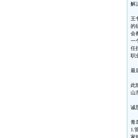
解
王
的
会
一
任
职
最
此
山
诚
青
1.
家