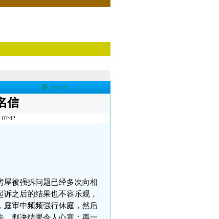
荐
★★★
名信
7:42
房屋被强拆问题已经多次向相
起诉之后的结果也不容乐观，
，庭审中频频强行休庭，然后
告，判决结果令人心寒；再一