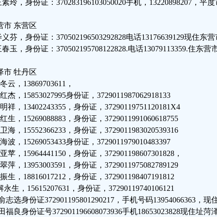
王素玲，身份证：370283196103050020手机，132208982
营市 东营区
毕义芬，身份证：370502196503292828电话13176639129现
王春玉，身份证：370502195708122828.电话13079113359.
泽市 牡丹区
冬云，13869703611，
红杰，15853027995身份证，3729011987062918133
明祥，13402243355，身份证，37290119751120181X4
红生，15269088883，身份证，3729011991060618755
卫海，15552366233，身份证，3729011983020539316
海波，15269053433身份证，3729011979010483397
亚苹，15964441150，身份证，372901198607301828，
翠萍，13953003591，身份证，3729011975082789129
振生，18816017212，身份证，372901198407191812
解永生，15615207631，身份证，37290119740106121
.俞志选身份证372901195801290217，手机号码13954066363，
.田福良身份证号372901196608073936手机18653023828现