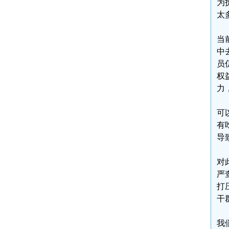
为
太
当
中
员
权
力
可
有
导
对
严
打
干
我