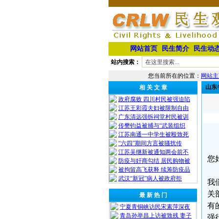
网站首页
民生简介
民生动
站内搜索：
您当前所在的位置：
网站主
山东
相 关 文 章
政府腐败 四川村民被强迫陷
江苏王彩霞夫妇被限制自由
广东清远强拆祠堂村民被训
传樊钧益被捕与“武装组织
江苏南通一中学生被殴致死
“六四”期间方言被骚扰传
江苏吴继新被通知两会前不
您
防疫与奸商勾结 居民购物被
被拘留高飞获释 续筹防疫品
武汉“新冠”病人被政府拒
我
关
最 新 热 门
有
宁夏青铜峡访民宋素萍深夜
青岛孙举昌上访被致残 妻子
强