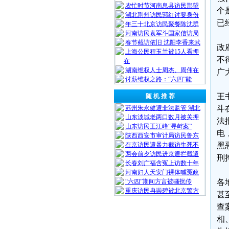
农忙时节河南息县访民邢望
个
湖北荆州访民郭红讨要身份
已
年三十北京访民聚餐陈沈群
河南访民袁军斗国家信访局
春节截访依旧 沈阳李香来武
政
上海公民程玉兰被15人看押
不
在
湖南维权人士周杰、周伟在
广
讨薪维权之路：“六四”能
王
随 机 推 荐
苏州朱永健遭非法监管 湖北
斗
山东淡城老两口数月被关押
法
山东访民王江峰“寻衅案”
电
陕西西安市审计局访民鲁东
在京访民遭暴力截访生死不
黑
两会前夕访民进京遭拦截遣
刑
长春刘广福含冤上访数十年
河南妇人天安门裸体喊冤政
“六四”期间方言被骚扰传
各
重庆访民冉崇碧被北京警方
甚
查
相