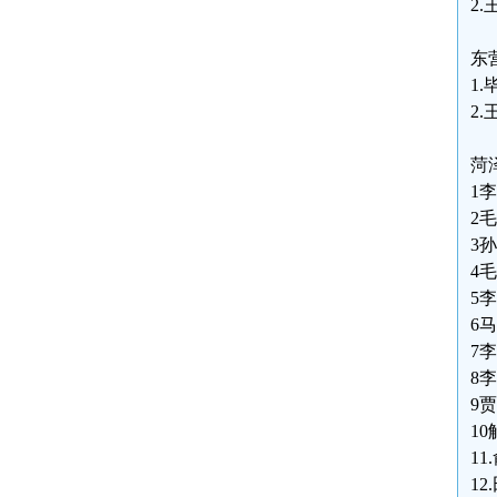
2.
东
1.
2.
菏
1李
2毛
3孙
4毛
5李
6马
7李
8李
9贾
10
11
12