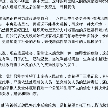
拆迁，说民不聊生一点不为过。这样的局面给人的感觉是随时都
多的人遭遇打压之后的第一反应是：寻机复仇！
前我国正在努力建设法制政府，十八届四中全会更是将“依法治国
去，中央及省里也一再强调不能暴力强拆，再这样一种大环境下
仍然目无党纪国法，组织闲散黑恶势力对老百姓的房屋进行暴力
益。而我们多次反映却始终没有相关部门领导敢于出面解决，长
，更是加剧了社会的矛盾，致使群体性暴力事件的大规模发生。
以说，现在底层社会，常常让人感觉到一种一触即发的危险，这
吃有喝，日子好过，还能忍受。当吃喝都成问题，生存越来越艰
致让政府措手不及的人为的灾难性事故的发生。
此，我们只能寄希望于山东省人民政府，寄希望于王书记您，希
查此事，严肃依法处理相关人员，追究相关人员的法律责任，还
压的举报人及全体底层百姓一个公道和生活下去的信念！解决矛
群关系，建设和谐山东。
们所有被拆迁怨民将此事反映给您，是把希望寄托于您，恳请您