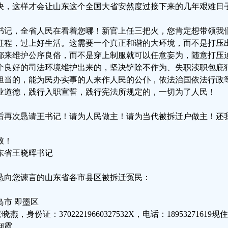
决，这样才会让山东这个全国大省安然度过接下来的几年艰难日
书记，全省人民在看着您哪！新官上任三把火，您肯定想带领我
征程，过上好生活。这需要一个真正和谐的大环境，而不是打压
都来维护公序良俗，而不是穿上制服就可以任意妄为，随意打压
个良好的司法环境维护出来的，坚决铲除不作为、失职渎职包庇
担当的，能为民办实事的人来作人民的公仆，依法治国依法行政
业道德，践行入职宣誓，践行宪法所规定的，一切为了人民！
后再次恳请王书记！请为人民做主！请为当代被拆迁户做主！还
致！
东省王晓晖书记
恳向您谏言的山东省各市县区被拆迁冤民：
岛市 即墨区
管晓燕，身份证：37022219660327532X，电话：18953271
烟霞