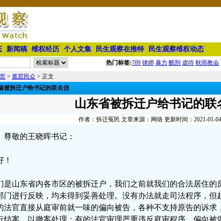
态
新闻稿
维权经历
个人文集
民生观察在推特
民生观察维权动态
热门标签:
709
律师
暴力
酷刑
虐待
秋雨教会
页
>
底层民众
> 正文
省被拆迁户给书记的联名信
山东省被拆迁户给书记的联
作者：拆迁冤民 文章来源：网络 更新时间：2021-01-04 0
尊敬的王晓晖书记：
好！
们是山东省内各市区的被拆迁户，我们之前就我们的合法居住的
部门进行反映，均未得到妥善处理。没有办法就走司法程序，但
的法官直接从庭审前就一味的偏向被告，各种不支持原告的诉求
行结案，以撤案处理；有的法官审理严重违反庭审程序，偏向被