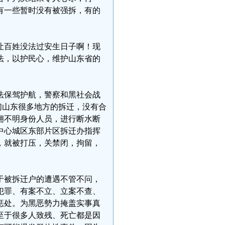
有一些暂时没有被强拆，有的
让百姓没法过安生日子啊！现
法，以护民心，维护山东省的
法保驾护航，警察和黑社会战
们山东很多地方的拆迁，没有合
佣不明身份人员，进行断水断
中心城区东部片区拆迁办指挥
，就被打压，关禁闭，拘留，
于被拆迁户的遭遇不管不问，
犯罪、有案不立、立案不查、
惩处。为黑恶勢力掩盖实事真
至于很多人致残、死亡都是因