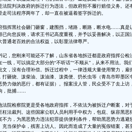
是法院判决政府的拆迁行为违法，但政府拒不履行赔偿义务。还
经走司法程序两年了，却一直在被逼着签字拆迁的。
府指挥黑社会砸门砸窗，建围挡，堵路，断路，断水电……真是
得已向您反映，请求王书记高度重视，并予以妥善解决，以正国
大普通老百姓的合法权益，以彰显法律尊严。
书记，您刚来可能还不了解，山东省各地拆迁都是政府指挥公检
在一线，可以搞定大部分的“不听话”“不顺从”，从来不用法。我
批文，没有合理补偿。拆迁过程中，一律违规大量使用警力，雇
，打砸烧、泼柴油、泼油漆、泼粪便、扔长虫等（青岛市即墨区
恶势力做的恶行，都有证据）。报案没人管，民众受不了去上访
拘，批捕……
地法院检察院更是受各地政府指挥，不依法为被拆迁户断案，对
至枉法裁判。这些国家公职人员利用手中权力，包庇、纵容黑恶
案不力，为黑恶势力违法犯罪提供便利条件，帮助黑恶势力逃避
、充当保护伞，残害上访人。因此而造成了大量的冤假错案，甚