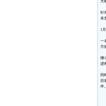
大
针
未
1
一
方
继
进
同
目
件