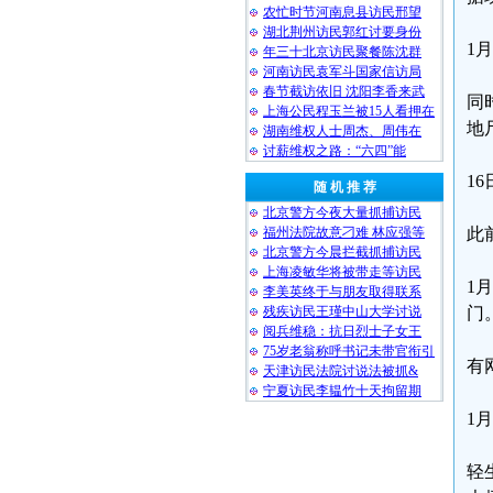
农忙时节河南息县访民邢望
湖北荆州访民郭红讨要身份
1
年三十北京访民聚餐陈沈群
河南访民袁军斗国家信访局
春节截访依旧 沈阳李香来武
同
上海公民程玉兰被15人看押在
地
湖南维权人士周杰、周伟在
讨薪维权之路：“六四”能
1
随 机 推 荐
北京警方今夜大量抓捕访民
福州法院故意刁难 林应强等
此
北京警方今晨拦截抓捕访民
上海凌敏华将被带走等访民
1
李美英终于与朋友取得联系
残疾访民王瑾中山大学讨说
门
阅兵维稳：抗日烈士子女王
75岁老翁称呼书记未带官衔引
有
天津访民法院讨说法被抓&
宁夏访民李韫竹十天拘留期
1
轻