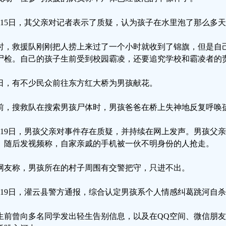
月15日，其父亲对记者表示了质疑，认为孩子在水里泡了那么多
时，救援队刚刚把人捞上来过了一个小时就收到了锦旗，但是自
尸检。自己的孩子生前受到校园霸凌，还要追究学校和霸凌者的
6日，有不少民众前往东方红大桥为男孩献花。
前，搜救队在搜索男孩尸体时，男孩爸爸在桥上失神地反复呼唤
月19日，男孩父亲对事件存在质疑，并持续在网上发声。男孩父
。随后发视频称，自家亲戚的手机被一伙不明身份的人抢走。
网友称，男孩所在的村子周围有交警把守，只进不出。
月19日，灌云县警方通报，综合认定男孩系个人情感纠葛跳河自
生前曾向多名同学发出轻生告别信息，以及在QQ空间、微信朋友