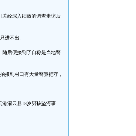
机关经深入细致的调查走访后
，只进不出。
，随后便接到了自称是当地警
友拍摄到村口有大量警察把守，
港灌云县18岁男孩坠河事