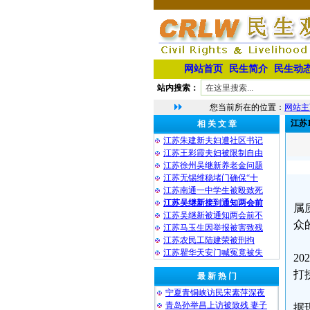
网站首页
民生简介
民生动
站内搜索：
您当前所在的位置：
网站主
江苏
相 关 文 章
江苏朱建新夫妇遭社区书记
江苏王彩霞夫妇被限制自由
江苏徐州吴继新养老金问题
江苏无锡维稳堵门确保“十
江苏南通一中学生被殴致死
江苏吴继新接到通知两会前
属
江苏吴继新被通知两会前不
众
江苏马玉生因举报被害致残
江苏农民工陆建荣被刑拘
江苏瞿华天安门喊冤竟被失
2
打
最 新 热 门
宁夏青铜峡访民宋素萍深夜
青岛孙举昌上访被致残 妻子
据