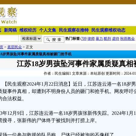
态
新闻稿
维权经历
个人文集
民生观察在推特
民生观察维权动态
热门标签:
709
律师
暴力
酷刑
虐待
秋雨教会
页
>
底层民众
> 正文
18岁男孩坠河事件家属质疑真相被砸门抢手机
江苏18岁男孩坠河事件家属质疑真相
作者：民生编辑1 文章来源：本站原创 更新时间：2024-01-22
【民生观察2024年1月22日消息】近日，江苏连云港一名18
质疑事件真相，却遭到不明身份人员的砸门和抢手机。网友呼吁
的合法权益。
023年12月9日，江苏连云港一名18岁男孩张新伟失踪。2024年1
捞搜寻，张新伟的尸体终于被找到并打捞上岸。
现场一位参与救援的队员称，尸体已经被泡的不像样了。