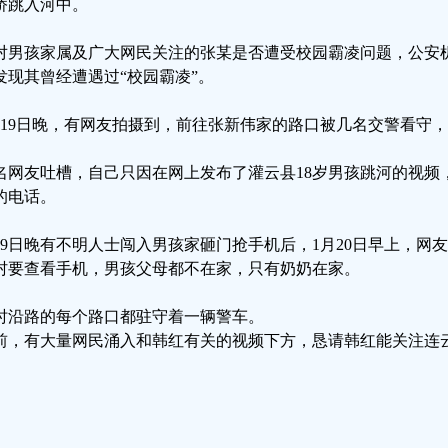
桥跳入河中。
对男孩家属及广大网民关注的张某是否遭受校园霸凌问题，公安
发现其曾经遭遇过“校园霸凌”。
月19日晚，有网友拍摄到，前往张新伟家的路口被几名交警看守
名网友吐槽，自己只因在网上发布了灌云县18岁男孩跳河的视频
的电话。
19日晚有不明人士闯入男孩家砸门抢手机后，1月20日早上，网
村要查看手机，男孩父母都不在家，只有奶奶在家。
时沿路的每个路口都驻守着一辆警车。
前，有大量网民涌入和韩红有关的视频下方，恳请韩红能关注连云
。