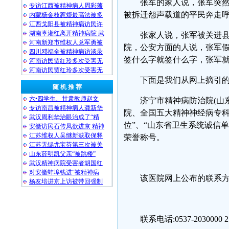
张军的家人说，张军突
专访江西被精神病人周彩藩
被拆迁怨声载道的平民奔走
内蒙杨金枝惹烦最高法被多
江西戈阳县被精神病访民许
湖南辜湘红离开精神病院 武
张家人说，张军被关进
河南新郑市维权人兑军勇被
院，公安方面的人说，张军
四川邓福全被精神病访谈录
签什么字就签什么字，张军
河南访民贾红玲多次受害无
河南访民贾红玲多次受害无
下面是我们从网上摘引
随 机 推 荐
六•四学生、甘肃教师赵文
济宁市精神病防治院(山
专访南昌被精神病人龚新华
院、全国五大精神神经病专科
武汉周利华治眼治成了“精
位”、“山东省卫生系统诚信单
安徽访民石传凤欲进京 精神
江苏维权人吴继新获取保释
荣誉称号。
江苏无锡尤宝芬第三次被关
山东薛明凯父亲“被跳楼”
武汉精神病院受害者胡国红
对安徽蚌埠钱进“被精神病
该医院网上公布的联系
杨友培进京上访被带回强制
联系电话:0537-2030000 2