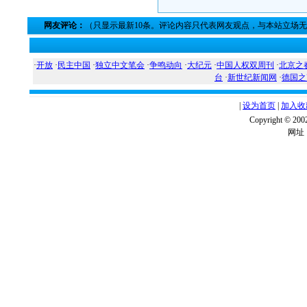
网友评论：
（只显示最新10条。评论内容只代表网友观点，与本站立场
·
开放
·
民主中国
·
独立中文笔会
·
争鸣动向
·
大纪元
·
中国人权双周刊
·
北京之
台
·
新世纪新闻网
·
德国之
|
设为首页
|
加入收
Copyright ©
网址：w