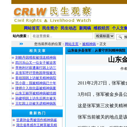
网站首页
民生简介
民生动态
新闻稿
维权经历
个人文
站内搜索：
您当前所在的位置：
网站主页
>
被精神病
> 正文
山东金乡县张军：从看守所到精神病院
相 关 文 章
刘晓丹因维权被强送精神病
山东
四川乐山又一位女子被迫害
李艳利讨薪遭暴打因上访三
作者
吴淮军呼吁营救因举报被关
姜祖国因上访被关精神病院
2011年2月27日，张
范小蓉：我被精神病已十年
律师介入徐欣蕊被精神病案
山东王丽萍被精神病被结婚
3月8日，张军被金乡县
孙建明因上访先后两次被关
王红因上访被关进精神病医
这是张军第三次被关精
最 新 热 门
张军当前被关的地点是该
甘肃孙金秀被强作精神病鉴
湖北省孝感市王树英被关精