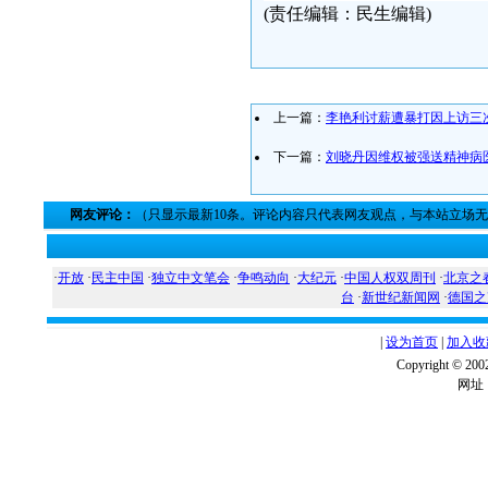
(责任编辑：民生编辑)
上一篇：
李艳利讨薪遭暴打因上访三
下一篇：
刘晓丹因维权被强送精神病
网友评论：
（只显示最新10条。评论内容只代表网友观点，与本站立场
·
开放
·
民主中国
·
独立中文笔会
·
争鸣动向
·
大纪元
·
中国人权双周刊
·
北京之
台
·
新世纪新闻网
·
德国之
|
设为首页
|
加入收
Copyright ©
网址：w