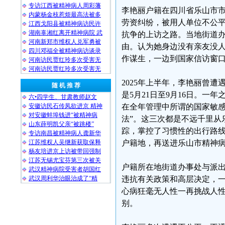
专访江西被精神病人周彩藩
李艳丽户籍在四川省乐山市
内蒙杨金枝惹烦最高法被多
劳资纠纷，被用人单位不公
江西戈阳县被精神病访民许
湖南辜湘红离开精神病院 武
抗争的上访之路。当地街道
河南新郑市维权人兑军勇被
由。认为她身边没有亲友没
四川邓福全被精神病访谈录
作谋生，一边到国家信访窗
河南访民贾红玲多次受害无
河南访民贾红玲多次受害无
2025年上半年，李艳丽曾遭
随 机 推 荐
是5月21日至9月16日。
六•四学生、甘肃教师赵文
安徽访民石传凤欲进京 精神
在全年管理中所谓的国家敏感
对安徽蚌埠钱进“被精神病
法”。这三次都是不远千里从
山东薛明凯父亲“被跳楼”
踪，掌控了习惯性的出行路
专访南昌被精神病人龚新华
江苏维权人吴继新获取保释
户籍地，再送进乐山市精神
杨友培进京上访被带回强制
江苏无锡尤宝芬第三次被关
户籍所在地街道办事处与派
武汉精神病院受害者胡国红
武汉周利华治眼治成了“精
违抗有关政策和高层决定，一
心病狂毫无人性一再挑战人
别。