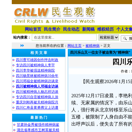
网站首页
民生简介
民生动态
新闻稿
维权经历
个人文
站内搜索：
您当前所在的位置：
网站主页
>
被精神病
> 正文
四川乐山又一位女子被迫害为“精神病”
相 关 文 章
四川曹可雄因创作抨击时政
四川
专访四川被精神病人李宇
四川李华被强送精神病院
作者：民
四川杨景林被精神病10余年
四川邓福全被精神病访谈录
【民生观察2026年1月
四川被精神病人邓福全访谈
四川被精神病人杨志祥访谈
2025年12月17日凌晨，
专访四川自贡被精神病人涂
重庆刘刚再被关精神病院月
续、无家属的情况下，由乐
四川仁寿县黄勇携父上访遭
人，强行将从北京转移至乐山
五楼，被限制了人身自由不
最 新 热 门
出呼声以后，便失去了所有的
甘肃孙金秀被强作精神病鉴
湖北省孝感市王树英被关精