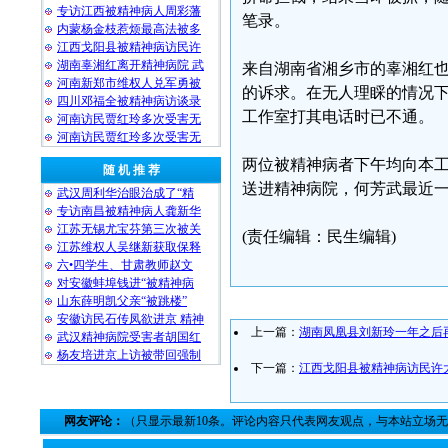
专访江西被精神病人周彩藩
笔录。
内蒙杨金枝惹烦最高法被多
江西戈阳县被精神病访民许
湖南辜湘红离开精神病院 武
来自湖南省湘乡市的辜湘红
河南新郑市维权人兑军勇被
的诉求。在无人理睬的情况
四川邓福全被精神病访谈录
工作室打其电话时已不通。
河南访民贾红玲多次受害无
河南访民贾红玲多次受害无
两位被精神病者下午均向本
随 机 推 荐
送进精神病院，何芳武最近一
武汉周利华治眼治成了“精
专访南昌被精神病人龚新华
江苏无锡尤宝芬第三次被关
(责任编辑：民生编辑)
江苏维权人吴继新获取保释
六•四学生、甘肃教师赵文
对安徽蚌埠钱进“被精神病
山东薛明凯父亲“被跳楼”
安徽访民石传凤欲进京 精神
上一篇：
湖南凤凰县刘新玲一年之后
武汉精神病院受害者胡国红
杨友培进京上访被带回强制
下一篇：
江西戈阳县被精神病访民许
网友评论：
（只显示最新10条。评论内容只代表网友观点，与本站立场