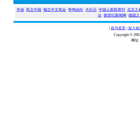
·
开放
·
民主中国
·
独立中文笔会
·
争鸣动向
·
大纪元
·
中国人权双周刊
·
北京之
台
·
新世纪新闻网
·
德国之
|
设为首页
|
加入收
Copyright ©
网址：w