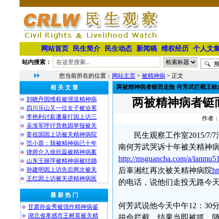
网站首页
民生简介
民生动态
新闻稿
维权经历
个人文
站内搜索：
您当前所在的位置：
网站主页
>
被精神病
> 正文
两被精神病者铤而走险 何芳武拦截王岐
相 关 文 章
刘晓丹因维权被强送精神病
两被精神病者铤
四川乐山又一位女子被迫害
李艳利讨薪遭暴打因上访三
作者：
吴淮军呼吁营救因举报被关
姜祖国因上访被关精神病院
民生观察工作室2015/
范小蓉：我被精神病已十年
南何芳武哭诉十年被关精神
律师介入徐欣蕊被精神病案
http://msguancha.com/a/lanmu5
山东王丽萍被精神病被结婚
孙建明因上访先后两次被关
后辜湘红再次被关精神病院
ht
王红因上访被关进精神病医
的电话，说他们走投无路今
最 新 热 门
何芳武说他今天中午12：3
甘肃孙金秀被强作精神病鉴
湖北省孝感市王树英被关精
拚命拦截，结果当即被抓，