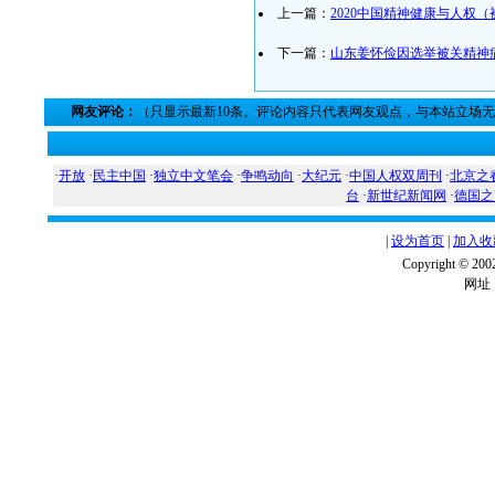
上一篇：
2020中国精神健康与人权
下一篇：
山东姜怀俭因选举被关精神
网友评论：
（只显示最新10条。评论内容只代表网友观点，与本站立场
·
开放
·
民主中国
·
独立中文笔会
·
争鸣动向
·
大纪元
·
中国人权双周刊
·
北京之
台
·
新世纪新闻网
·
德国之
|
设为首页
|
加入收
Copyright ©
网址：w