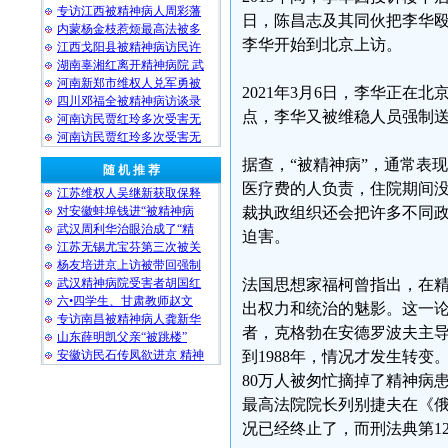
专访江西被精神病人周彩藩
日，陈昌志及其同伙把李华
内蒙杨金枝惹烦最高法被多
李华开始到北京上访。
江西戈阳县被精神病访民许
湖南辜湘红离开精神病院 武
河南新郑市维权人兑军勇被
2021年3月6日，李华正在
四川邓福全被精神病访谈录
点，李华又被维稳人员强制送
河南访民贾红玲多次受害无
河南访民贾红玲多次受害无
据查，“被精神病”，通常表
随 机 推 荐
医疗费的人负责，住院期间
江苏维权人吴继新获取保释
对安徽蚌埠钱进“被精神病
裁执政组织还会把许多不同政
武汉周利华治眼治成了“精
迫害。
江苏无锡尤宝芬第三次被关
杨友培进京上访被带回强制
武汉精神病院受害者胡国红
法国思想家福柯曾指出，在
六•四学生、甘肃教师赵文
出权力和统治的魅影。这一论
专访南昌被精神病人龚新华
者，克格勃在安德罗波夫主
山东薛明凯父亲“被跳楼”
安徽访民石传凤欲进京 精神
到1988年，情况才发生转
80万人被匆忙摘掉了精神病
最高法院院长列别捷夫在《俄
况已经终止了，而刑法典第1