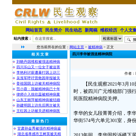
网站首页
民生简介
民生动态
新闻稿
维权经历
个人文
站内搜索：
您当前所在的位置：
网站主页
>
被精神病
> 正文
四川李华被强送精神病院
相 关 文 章
刘晓丹因维权被强送精神病
四川乐山又一位女子被迫害
李艳利讨薪遭暴打因上访三
作者：民
吴淮军呼吁营救因举报被关
姜祖国因上访被关精神病院
【民生观察2021年3月
范小蓉：我被精神病已十年
时，被四川广元维稳部门强行
律师介入徐欣蕊被精神病案
民医院精神病院关押。
山东王丽萍被精神病被结婚
孙建明因上访先后两次被关
王红因上访被关进精神病医
李华的女儿段菁菁介绍，李华
华街574号六单元301室，身份证号
最 新 热 门
甘肃孙金秀被强作精神病鉴
湖北省孝感市王树英被关精
2013年间，李华因投诉楼下