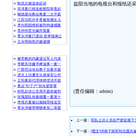
陈兆志被追加起诉
益阳当地的电视台和报纸还采
宋泽案已移送检察院审查起
顺德盛佳教会教案二次开庭
江苏访民许冬青被批捕女儿
李向阳因维权被刑拘逮捕案
民生观
贵州何世光爆炸冤案
覃永沛案已退侦 曾举报俩公
2008-
王永明病危仍被逮捕
随 机 推 荐
被劳教的内蒙退伍军人代表
李晓东涉嫌寻衅滋事一案一
广西范汝珍自教子女案开庭
进京上访遭安元鼎保安公司
王怡案前代理律师澄清开庭
奥运“钉子户”孙永梁签署
(责任编辑：admin)
村民起诉公安局开庭前被刑
玫瑰团队徐秦颠覆一案第十
李维忠案被以煽颠罪移送至
覃永沛被带脚镣参加二审庭
上一篇：
军队上访人员在严密监视下
下一篇：
[图文]河南下岗军转志愿兵