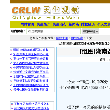
网站首页
民生简介
民生动态
新闻稿
维权经历
个人文
站内搜索：
您当前所在的位置：
网站主页
>
司法监察
> 正文
[组图]湖南益阳五百多名军转干部集体
相 关 文 章
谢阳律师煽动颠覆国家政权
[组图]湖
宋嘉鸿诉上海医保中心不履
黄益梓案将召开庭前会议和
作者：民
邓志春因截访被控故意伤害
牛腾宇案当局以涉密为由允
曾媛诉公安局强制送医案再
于凯律师已被转至青岛第一
尹建根案法院通知延长审理
今天上午8点--10点:
于凯律师被刑拘律师申请取
十字会向四川灾区捐款46135
景树仁因转发微博被刑拘案
最 新 热 门
王树英告精神病院不被立案
据了解，今天的的捐款活
河北访民刘敏杰诉非法拘留