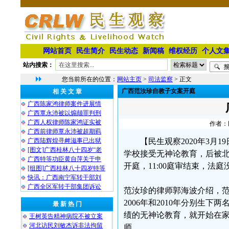
网站首页
民生简介
民生动态
新闻稿
维权经历
个人文
站内搜索：
您当前所在的位置：
网站主页
>
司法监察
> 正文
广西范汝珍自教子女案开庭
相 关 文 章
广西陈家鸿律师案件进展情
广西覃永沛被以煽颠罪判刑
广西人权律师陈家鸿证实被
作者：民
广西前律师覃永沛被超期羁
广西陆辉煌寻衅滋事已出狱
【民生观察2020年3
[图文]广西桂林八十四岁“老
学校接受无神论教育，后被北海
广西特等功臣黄自萍关于申
开庭，11:00庭审结束，法
[组图]广西桂林八十四岁特等
快讯：广西南宁军转干部刘
广西全区军转干部集团诉讼
范汝珍的律师郭海波介绍，范
2006年和2010年分别生
最 新 热 门
绩的无神论教育，就开始在
王树英告精神病院不被立案
河北访民刘敏杰诉非法拘留
师。