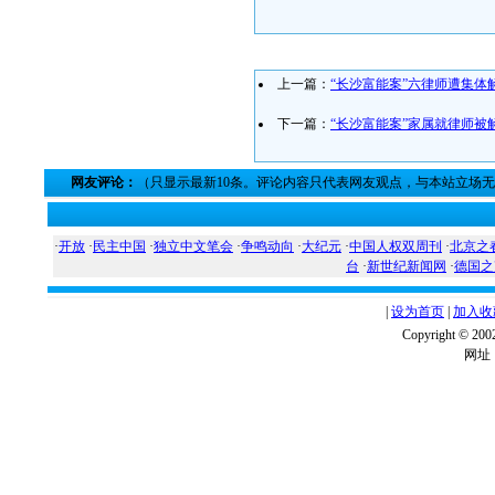
上一篇：
“长沙富能案”六律师遭集体
下一篇：
“长沙富能案”家属就律师被
网友评论：
（只显示最新10条。评论内容只代表网友观点，与本站立场
·
开放
·
民主中国
·
独立中文笔会
·
争鸣动向
·
大纪元
·
中国人权双周刊
·
北京之
台
·
新世纪新闻网
·
德国之
|
设为首页
|
加入收
Copyright ©
网址：w