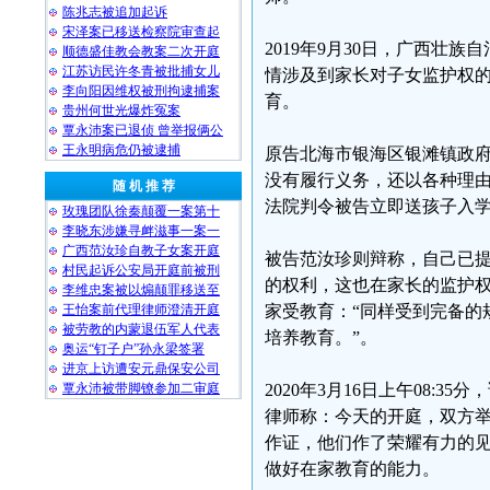
陈兆志被追加起诉
宋泽案已移送检察院审查起
2019年9月30日，广西
顺德盛佳教会教案二次开庭
江苏访民许冬青被批捕女儿
情涉及到家长对子女监护权
李向阳因维权被刑拘逮捕案
育。
贵州何世光爆炸冤案
覃永沛案已退侦 曾举报俩公
王永明病危仍被逮捕
原告北海市银海区银滩镇政府
没有履行义务，还以各种理
随 机 推 荐
法院判令被告立即送孩子入
玫瑰团队徐秦颠覆一案第十
李晓东涉嫌寻衅滋事一案一
广西范汝珍自教子女案开庭
被告范汝珍则辩称，自己已
村民起诉公安局开庭前被刑
的权利，这也在家长的监护
李维忠案被以煽颠罪移送至
王怡案前代理律师澄清开庭
家受教育：“同样受到完备的
被劳教的内蒙退伍军人代表
培养教育。”。
奥运“钉子户”孙永梁签署
进京上访遭安元鼎保安公司
覃永沛被带脚镣参加二审庭
2020年3月16日上午08
律师称：今天的开庭，双方
作证，他们作了荣耀有力的
做好在家教育的能力。