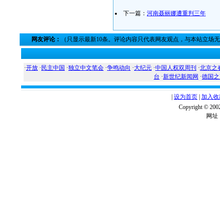
下一篇：
河南聂丽娜遭重判三年
网友评论：
（只显示最新10条。评论内容只代表网友观点，与本站立场
·
开放
·
民主中国
·
独立中文笔会
·
争鸣动向
·
大纪元
·
中国人权双周刊
·
北京之
台
·
新世纪新闻网
·
德国之
|
设为首页
|
加入收
Copyright ©
网址：w