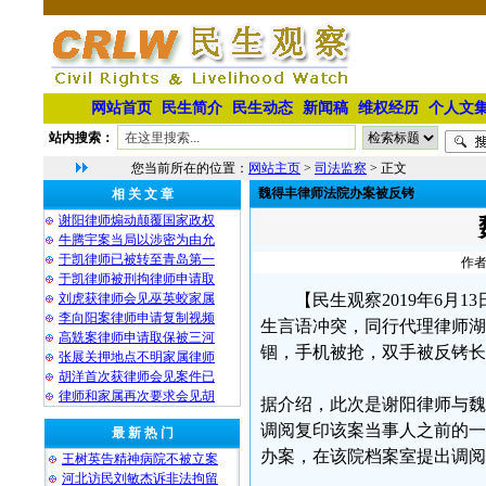
网站首页
民生简介
民生动态
新闻稿
维权经历
个人文
站内搜索：
您当前所在的位置：
网站主页
>
司法监察
> 正文
魏得丰律师法院办案被反铐
相 关 文 章
谢阳律师煽动颠覆国家政权
牛腾宇案当局以涉密为由允
于凯律师已被转至青岛第一
作者
于凯律师被刑拘律师申请取
刘虎获律师会见巫英蛟家属
【民生观察2019年6
李向阳案律师申请复制视频
生言语冲突，同行代理律师湖
高兟案律师申请取保被三河
锢，手机被抢，双手被反铐长
张展关押地点不明家属律师
胡洋首次获律师会见案件已
律师和家属再次要求会见胡
据介绍，此次是谢阳律师与魏
调阅复印该案当事人之前的一
最 新 热 门
办案，在该院档案室提出调阅
王树英告精神病院不被立案
河北访民刘敏杰诉非法拘留