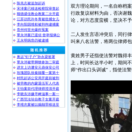
陈兆志被追加起诉
双方理论期间，一名自称档案
宋泽案已移送检察院审查起
行政复议材料为由，否决谢魏
顺德盛佳教会教案二次开庭
江苏访民许冬青被批捕女儿
论，对方态度蛮横，坚决不予
李向阳因维权被刑拘逮捕案
贵州何世光爆炸冤案
二人发生言语冲突后，同行律
覃永沛案已退侦 曾举报俩公
王永明病危仍被逮捕
叫来八名法警，将两位律师包
随 机 推 荐
黄姓男子还指使法警对魏得丰
奥运“钉子户”孙永梁签署
覃永沛被带脚镣参加二审庭
上，时间长达半小时，期间不
进京上访遭安元鼎保安公司
师“作出口头训诫”，指使法
玫瑰团队徐秦颠覆一案第十
村民起诉公安局开庭前被刑
被劳教的内蒙退伍军人代表
王怡案前代理律师澄清开庭
李晓东涉嫌寻衅滋事一案一
广西范汝珍自教子女案开庭
李维忠案被以煽颠罪移送至