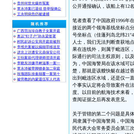
贵州何世光爆炸冤案
公开通报确认，该船上有12
覃永沛案已退侦 曾举报俩公
王永明病危仍被逮捕
笔者查看了中国政府1996
随 机 推 荐
接近的两个领海基线坐标点分别为第
广西范汝珍自教子女案开庭
号坐标点（佳蓬列岛北纬21°48
奥运“钉子户”孙永梁签署
村民起诉公安局开庭前被刑
人士，我们无法判断查获地
李维忠案被以煽颠罪移送至
果在连线外，则属于毗连区
进京上访遭安元鼎保安公司
际通行的司法主权原则，以及
王怡案前代理律师澄清开庭
李晓东涉嫌寻衅滋事一案一
为，中国海警局在该水域可
覃永沛被带脚镣参加二审庭
楚，那就是该艘快艇在越过
玫瑰团队徐秦颠覆一案第十
出到毗连区水域，还是仅一
被劳教的内蒙退伍军人代表
个事实认定将会导致案件在
度。以目前的航海技术来看
查阅证据之后再发表意见。
关于管辖的第二个问题是具
局隶属于中国海警局，中国海警局
民代表大会常务委员会第三