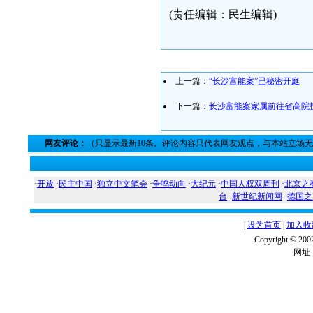
(责任编辑：民生编辑)
上一篇：
“长沙富能案”已秘密开庭
下一篇：
长沙富能案家属前往省高院
网友评论：
（只显示最新10条。评论内容只代表网友观点，与本站立场
·
开放
·
民主中国
·
独立中文笔会
·
争鸣动向
·
大纪元
·
中国人权双周刊
·
北京之
台
·
新世纪新闻网
·
德国之
|
设为首页
|
加入收
Copyright ©
网址：w