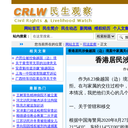
网站首页
民生简介
民生动态
新闻稿
维权经历
个人文
站内搜索：
您当前所在的位置：
网站主页
>
司法监察
> 正文
香港居民涉偷越国（边）境案中家属关
相 关 文 章
卢思位被控偷越国（边）境
香港居民
关于黄雪琴无罪的法律意见
安彦魁传道涉嫌“偷越国边
作
上海一中院侵害陈建芳诉讼
广西特等功臣黄自萍关于申
作为8.23偷越国（边
拒。在与家属的交往过程中
最 新 热 门
本情况，我把他们关心的几
王树英告精神病院不被立案
河北访民刘敏杰诉非法拘留
陈兆志被追加起诉
一、关于管辖和移交
宋泽案已移送检察院审查起
顺德盛佳教会教案二次开庭
根据中国海警局2020年8月
江苏访民许冬青被批捕女儿
李向阳因维权被刑拘逮捕案
21°54′0″，东经114°5