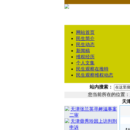
网站首页
民生简介
民生动态
新闻稿
维权经历
个人文集
民生观察在推特
民生观察维权动态
站内搜索：
您当前所在的位置：
天
相 关 文 章
天津张兰英寻衅滋事案
二审
天津毋秀玲因上访判刑
申诉