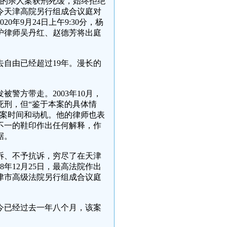
重重的杀人案获刑死缓，始终拒绝
指令天津高院另行组成合议庭对
年9月24日上午9:30分，杨
护律师吴丹红、赵德芳将出庭
去自由已经超过19年。漫长的
被警方带走。2003年10月，
死刑，但“鉴于本案的具体情
作案时间和动机。他的律师也表
不一的鞋印作出任何解释，作
据。
诉、不予抗诉，穷尽了在天津
年12月25日，最高法院作出
津市高级法院另行组成合议庭
今已经过去一年八个月，该案