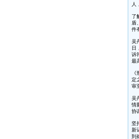
人
了
盾
件
吴
日
诉
最
《
定
审
吴
情
协
坚
新
到