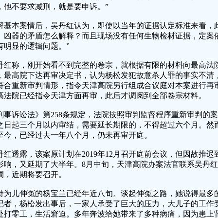
，他不要求减刑，就是要申诉。”
解基本案情后，吴丹红认为，即使以当年的证据认定标准来看，
、凶器的矛盾怎么解释？而且现场没有任何生物检材证据，定案
有明显的逻辑问题。”
丹红称，刚开始看不到完整的卷宗，就根据有限的材料向最高法院写了
，最高院下达再审决定书，认为杨松发犯故意杀人罪的事实不清
符合重新审判情形，指令天津高院另行组成合议庭对本案进行再审。
高法院已经指令天津方面再审，此后才调阅到全部卷宗材料。
刑事诉讼法》第258条规定，法院按照审判监督程序重新审判的
之日起三个月以内审结，需要延长期限的，不得超过六个月。然
至今，已经过去一年八个月，仍未再审开庭。
丹红透露，该案原计划在2019年12月召开庭前会议，但因故推迟到
影响，又延期了大半年。8月中旬，天津高院办案法官联系吴丹
调，近期将要召开。
持为儿伸冤的杨宝兰已经年近八旬。谈起伸冤之路，她说得最多的
记者，杨松发出事后，一家人承受了巨大的压力，大儿子的工作
处打零工，生活窘迫。多年奔波给她带来了多种病痛，因为患上