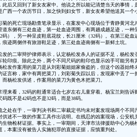
，此后又回到了新女友家中。他说之所以能记清楚当天的事情，是
是广西一个农历节日，加之快到妇女节，新女友希望他送其一个
彩菊的死亡现场勘查笔录显示，在案发中心现场位于青静黄河北岸
管道东侧有三处血迹，第一处血迹周围，有两趟成趟足迹，一种呈
42码），另一种呈皮鞋底花纹，长21厘米（32码）。在第三处血
，痕迹两侧伴有旅游鞋足迹，第三处血迹南侧有一新鲜土坑。
松发的二审辩护律师表示，认定杨松发杀人的证据不足，杨松发
车轮印痕。除此之外，两个不同尺码的鞋印也显示凶手可能另有
杨松发作案用的菜刀是从刘彩菊姐姐家偷盗的，但这个凶器始终
的证言称，家中有两把菜刀，刘彩菊失踪以后，发现家中丢了一
。而杨松发供述，作案用的菜刀为黄色木把菜刀。
常理来看，32码的鞋通常适合七岁左右儿童穿着。杨宝兰则告诉
尺码既不是42码也不是32码，而是38码。
诡之处在于，一审判决书和二审裁定书均未对案发现场两个不同
对供述不一致的作案工具作出说明。在残忍的凶案现场，公安机
的生物检材证据。事实上，一审期间，天津市法律援助中心为杨
庭，本案没有被告人实施犯罪的直接证据，应慎重判处。