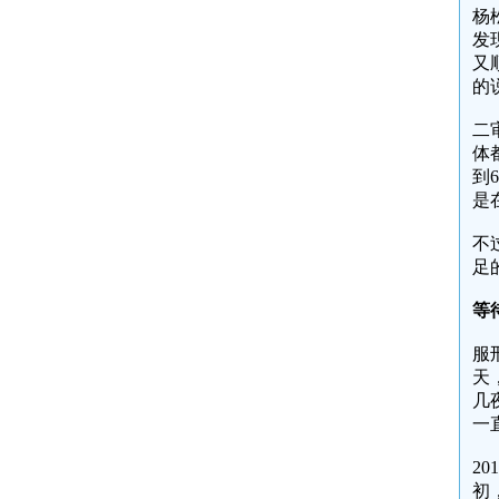
杨
发
又
的
二
体
到
是
不
足
等
服
天
几
一
2
初