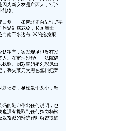
因为新女友是广西人，3月3
小礼物。
西侧，一条南北走向呈“几”字
旅游鞋底花纹，长26厘米
迹向南至水边有5米的拖拉痕
否认租车，案发现场也没有发
其人。在审理过程中，法院确
未找到。刘彩菊姐姐刘彩凤出
把，丢失菜刀为黑色塑料把菜
财新记者，杨松发个头小，鞋
尺码的鞋印作出任何说明，也
关也没有提取到任何指向杨松
松发指派的辩护律师就曾提醒