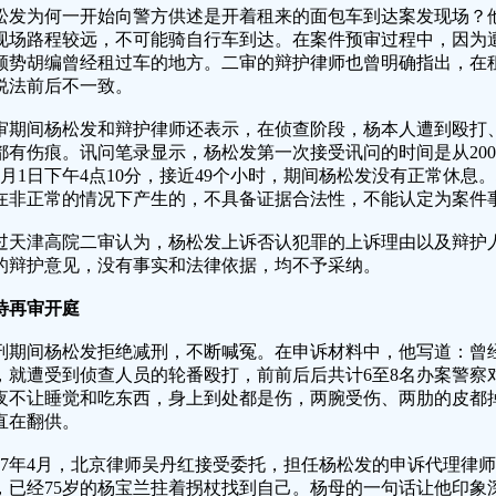
松发为何一开始向警方供述是开着租来的面包车到达案发现场？
现场路程较远，不可能骑自行车到达。在案件预审过程中，因为
顺势胡编曾经租过车的地方。二审的辩护律师也曾明确指出，在
说法前后不一致。
审期间杨松发和辩护律师还表示，在侦查阶段，杨本人遭到殴打
都有伤痕。讯问笔录显示，杨松发第一次接受讯问的时间是从2001年
6月1日下午4点10分，接近49个小时，期间杨松发没有正常休
在非正常的情况下产生的，不具备证据合法性，不能认定为案件
过天津高院二审认为，杨松发上诉否认犯罪的上诉理由以及辩护
的辩护意见，没有事实和法律依据，均不予采纳。
待再审开庭
刑期间杨松发拒绝减刑，不断喊冤。在申诉材料中，他写道：曾
，就遭受到侦查人员的轮番殴打，前前后后共计6至8名办案警察
夜不让睡觉和吃东西，身上到处都是伤，两腕受伤、两肋的皮都
直在翻供。
017年4月，北京律师吴丹红接受委托，担任杨松发的申诉代理律师
，已经75岁的杨宝兰拄着拐杖找到自己。杨母的一句话让他印象