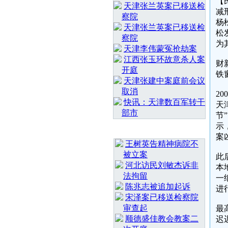
【
天津张兰英案已移送检
减
察院
杨
天津张兰英案已移送检
松
察院
为
天津李伟蒙冤抢劫案
江西张玉环故意杀人案
财
开庭
铁
天津张建中案庭前会议
取消
2
快讯：天津数百军转干
天
部市
节
示
最 新 热 门
案
王树英告精神病院不
被立案
此
河北访民刘敏杰诉非
本
法拘留
一
陈兆志被追加起诉
进
宋泽案已移送检察院
审查起
最
顺德盛佳教会教案二
迟