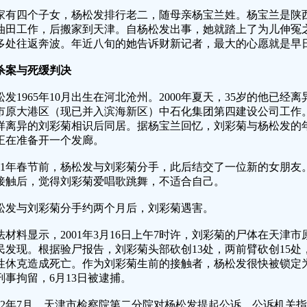
家有四个子女，杨松发排行老二，随母亲杨宝兰姓。杨宝兰是陕西
油田工作，后搬家到天津。自杨松发出事，她就踏上了为儿伸冤之
多处往返奔波。年近八旬的她告诉财新记者，最大的心愿就是早
杀案与死缓判决
松发1965年10月出生在河北沧州。2000年夏天，35岁的他已
市原大港区（现已并入滨海新区）中石化集团第四建设公司工作
样离异的刘彩菊相识后同居。据杨宝兰回忆，刘彩菊与杨松发的
正在准备开一个发廊。
001年春节前，杨松发与刘彩菊分手，此后结交了一位新的女朋
接触后，觉得刘彩菊爱唱歌跳舞，不适合自己。
松发与刘彩菊分手约两个月后，刘彩菊遇害。
法材料显示，2001年3月16日上午7时许，刘彩菊的尸体在天津
民发现。根据验尸报告，刘彩菊头部砍创13处，两前臂砍创15
性休克造成死亡。作为刘彩菊生前的接触者，杨松发很快被锁定为犯
刑事拘留，6月13日被逮捕。
002年7月，天津市检察院第二分院对杨松发提起公诉。公诉机关指控