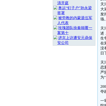
清开庭
天
奥运“钉子户”孙永梁
大
签署
发
被劳教的内蒙退伍军
场
人代表
玫瑰团队徐秦颠覆一
天
案第十
述
进京上访遭安元鼎保
生
安公司
在
没
日
天
恋
严
为
2
夺
一
院