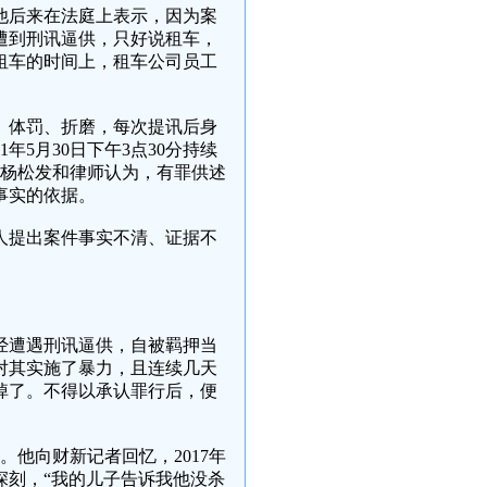
他后来在法庭上表示，因为案
遭到刑讯逼供，只好说租车，
租车的时间上，租车公司员工
、体罚、折磨，每次提讯后身
5月30日下午3点30分持续
息。杨松发和律师认为，有罪供述
事实的依据。
人提出案件事实不清、证据不
经遭遇刑讯逼供，自被羁押当
对其实施了暴力，且连续几天
掉了。不得以承认罪行后，便
。他向财新记者回忆，2017年
深刻，“我的儿子告诉我他没杀