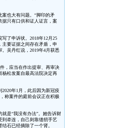
此案也大有问题。“脚印的矛
依据只有口供和证人证言，案
申诉状。2018年12月25
，主要证据之间存在矛盾，申
吴丹红说，2019年4月获悉
案件，应当在作出提审、再审决
而杨松发案自最高法院决定再
2020年1月，此后因为新冠疫
红，称案件的庭前会议正在积极
就是“我没有办法”。她告诉财
受到牵连，自己则靠缝纫手艺
肾结石已经摘除了一个肾。