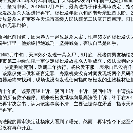
民生观察2020年9月24日消息】天津杨松发因19年前一起疑点
刑，坚持申诉。2018年12月25日，最高法终于作出再审决定，
松发故意杀人案进行再审。杨松发年近八旬的老母亲翘首以盼。2020
发故意杀人再审案在天津市高级人民法院第二法庭开庭审理。辩
其作无罪辩护。
新网此前报道，因为卷入一起故意杀人案，现年55岁的杨松发失
窗生涯里，他始终拒绝减刑，坚持喊冤，否认自己是凶手。
001年3月中旬，天津郊外发现一具女尸，5月底，死者前男友杨松发
津市第二中级法院一审认定杨松发故意杀人罪成立，依法应判处
”，决定判处死刑，缓期二年执行。杨松发不服，表示自己没有
，该案仅凭口供和证言定罪，办案机关没有对案发现场两个尺码
凶器始终未找到，现场也没有发现任何指向杨松发的生物检材证
后十年间，该案历经上诉、驳回上诉，申诉、驳回申诉，申请抗
地的所有救济程序。后来杨松发继续向最高法院申诉，终于在2018
纸再审决定书，认为该案事实不清、主要证据存在矛盾，指令天
行再审。
高法院的再审决定让杨家人看到了曙光。然而，再审指令下达至
迟没有再审开庭。