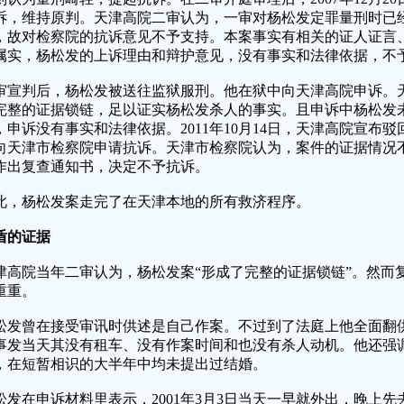
诉，维持原判。天津高院二审认为，一审对杨松发定罪量刑时已
，故对检察院的抗诉意见不予支持。本案事实有相关的证人证言
属实，杨松发的上诉理由和辩护意见，没有事实和法律依据，不
审宣判后，杨松发被送往监狱服刑。他在狱中向天津高院申诉。
完整的证据锁链，足以证实杨松发杀人的事实。且申诉中杨松发
，申诉没有事实和法律依据。2011年10月14日，天津高院宣布
向天津市检察院申请抗诉。天津市检察院认为，案件的证据情况不符
作出复查通知书，决定不予抗诉。
此，杨松发案走完了在天津本地的所有救济程序。
盾的证据
津高院当年二审认为，杨松发案“形成了完整的证据锁链”。然而
重重。
松发曾在接受审讯时供述是自己作案。不过到了法庭上他全面翻
事发当天其没有租车、没有作案时间和也没有杀人动机。他还强
，在短暂相识的大半年中均未提出过结婚。
松发在申诉材料里表示，2001年3月3日当天一早就外出，晚上