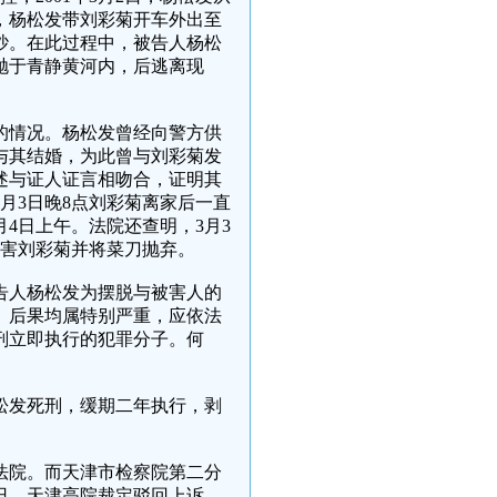
，杨松发带刘彩菊开车外出至
吵。在此过程中，被告人杨松
抛于青静黄河内，后逃离现
的情况。杨松发曾经向警方供
与其结婚，为此曾与刘彩菊发
述与证人证言相吻合，证明其
3月3日晚8点刘彩菊离家后一直
月4日上午。法院还查明，3月3
杀害刘彩菊并将菜刀抛弃。
告人杨松发为摆脱与被害人的
、后果均属特别严重，应依法
刑立即执行的犯罪分子。何
杨松发死刑，缓期二年执行，剥
法院。而天津市检察院第二分
0日，天津高院裁定驳回上诉、