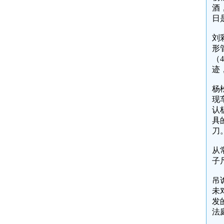
酒
日
刘
形
（
迹
杨
现
认
具
刀
从
子
吊
未
发
法