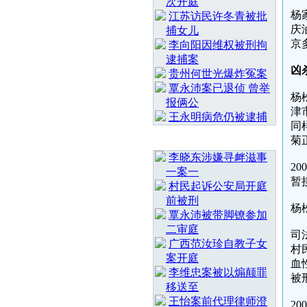
次开庭
杨
江苏访民许冬青被批
庆
捕女儿
京
李向阳因维权被刑拘
逮捕案
凶
贵州何世光爆炸冤案
覃永沛案已退侦 曾举
杨
报俩公
津
王永明病危仍被逮捕
同
随 机 推 荐
菊
李晓东涉嫌寻衅滋事
2
一案一
暂
村民起诉公安局开庭
前被刑
杨
覃永沛被带脚镣参加
二审庭
司
广西范汝珍自教子女
村
案开庭
血
李维忠案被以煽颠罪
被
移送至
王怡案前代理律师澄
2