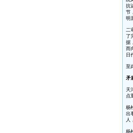
抗
节
明
二
了
据
而
日
至
矛
天
点
杨
出
人
杨