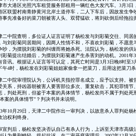
津市大港区光照汽车租赁服务部租用一辆红色大发汽车。3月3日
港区联盟村南青静黄河北岸土道停车，二人下车后，因故发生争
持事先准备好的菜刀朝被害人头、双臂猛砍，将刘砍倒后经拖拉
。
津二中院查明，多位证人证言证明了杨松发与刘彩菊交往、同居
，与刘彩菊同居期间，因两人性情不和，不喜欢刘彩菊，不愿意
争吵，为摆脱刘彩菊的纠缠而将她杀死。法院认为，杨松发的供
刘彩菊提出结婚后，为摆脱刘彩菊遂产生杀害刘的动机。2001年
有音讯。根据证人证言等可认定，其死亡时间是3月3日晚8时至3
下午4时，杨松发在刘彩菊姐姐家偷拿一把菜刀，后用这把菜刀
津二中院审理院认为，公诉机关指控罪名成立，应予以支持。被
爱关系，持凶器朝被害人要害部位多次、重复砍击，其犯罪情节
惩，判处死刑，但鉴于本案的具体情节，杨松发尚不属于判处死
“本案的具体情节”？判决书并未说明。
003年10月29日，天津二中院作出一审判决，以故意杀人罪判处
政治权利终身。
审宣判后，杨松发坚决否认自己有杀人行为，上诉至天津市高级
则认为量刑畸轻，提起抗诉。在二审开庭审理后，2007年12月2