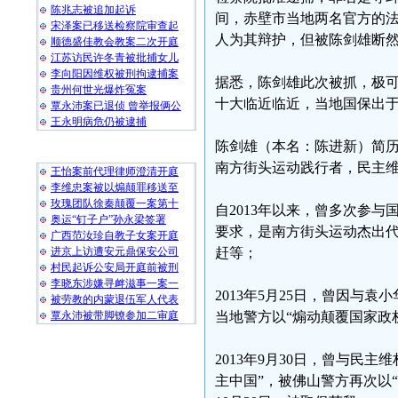
陈兆志被追加起诉
间，赤壁市当地两名官方的
宋泽案已移送检察院审查起
人为其辩护，但被陈剑雄断
顺德盛佳教会教案二次开庭
江苏访民许冬青被批捕女儿
李向阳因维权被刑拘逮捕案
据悉，陈剑雄此次被抓，极
贵州何世光爆炸冤案
十大临近临近，当地国保出
覃永沛案已退侦 曾举报俩公
王永明病危仍被逮捕
陈剑雄（本名：陈进新）简历
随 机 推 荐
南方街头运动践行者，民主
王怡案前代理律师澄清开庭
李维忠案被以煽颠罪移送至
玫瑰团队徐秦颠覆一案第十
自2013年以来，曾多次参
奥运“钉子户”孙永梁签署
要求，是南方街头运动杰出
广西范汝珍自教子女案开庭
进京上访遭安元鼎保安公司
赶等；
村民起诉公安局开庭前被刑
李晓东涉嫌寻衅滋事一案一
2013年5月25日，曾因
被劳教的内蒙退伍军人代表
覃永沛被带脚镣参加二审庭
当地警方以“煽动颠覆国家政权
2013年9月30日，曾与民
主中国”，被佛山警方再次以