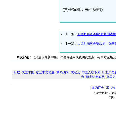
(责任编辑：民生编辑)
上一篇：
安彦魁传道涉嫌“偷越国边境
下一篇：
太原郇城教会安彦魁、张乘
网友评论：
（只显示最新10条。评论内容只代表网友观点，与本站立场
·
开放
·
民主中国
·
独立中文笔会
·
争鸣动向
·
大纪元
·
中国人权双周刊
·
北京之
台
·
新世纪新闻网
·
德国之
|
设为首页
|
加入收
Copyright ©
网址：w