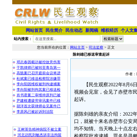
网站首页
民生简介
民生动态
新闻稿
维权经历
个人文
站内搜索：
您当前所在的位置：
网站主页
>
司法监察
> 正文
陈剑雄已移送审查起诉
相 关 文 章
邓志春因截访被控故意伤害
于凯律师已被转至青岛第一
高兟案已召开庭前会议将进
作者：民
杜斌案已移送检察院涉嫌罪
李向阳因维权被刑拘逮捕案
【民生观察2022年8月
李向阳被刑拘其案已移送检
视频会见室，会见了赤壁市
肖书君案二审维持原判已被
起诉。
尹建根遭疲劳审讯案件已移
胡洋首次获律师会见案件已
李原风已被起诉到法院
据陈剑雄的亲友介绍：2022
口，就被十来名赤壁市公安
最 新 热 门
均不知情。当天晚上十点左右
王树英告精神病院不被立案
河北访民刘敏杰诉非法拘留
检察院批准逮捕，罪名是寻衅