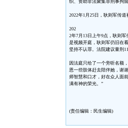
织、资助非法聚集罪刑事拘
2022年1月25日，耿则军
202
2年7月13日上午9点，耿则
是视频开庭，耿则军仍旧在看
坚持不认罪。法院建议量刑1
因法庭只给了一个旁听名额，
恩一些肢体赶去陪伴她，谢
师智慧和口才，好在众人面
满有神的荣光。”
(责任编辑：民生编辑)