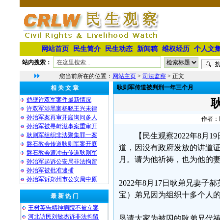
网站首页
民生简介
民生动态
新闻稿
维权经历
个人文
站内搜索：
您当前所在的位置：
网站主页
>
司法监察
> 正文
耿则军传道被判刑一年三个月
相 关 文 章
鹤壁许双军案件最新情况
许双军涉黑案杨晓王兴未律
孙治军案再审开庭询问多人
作者：民
孙治军被寻衅滋事案重审开
耿则军组织非法聚集罪一案
【民生观察2022年8月
磐石教会传道耿则军案开庭
道，因没有政府发放的讲道证
磐石教会遭冲击传道耿则军
月。请为他祈祷，也为他的
孙治军起诉公安局非法拘留
孙治军被批准逮捕
孙治军诉郑州市公安局中原
2022年8月17日耿弟兄妻子
宝）弟兄因为组织十多个人
最 新 热 门
王树英告精神病院不被立案
河北访民刘敏杰诉非法拘留
恳请大家为被囚的耿弟兄代