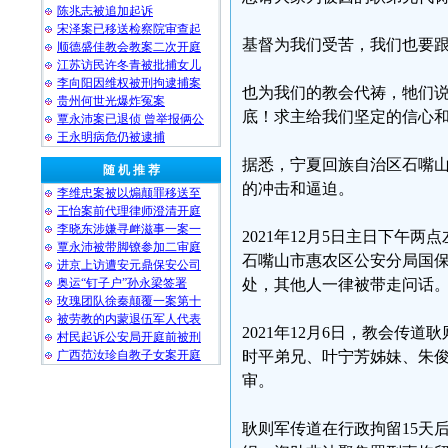
陈兆志被追加起诉
宋泽案已移送检察院审查起
基督为我们受苦，我们也要
顺德盛佳教会教案二次开庭
江苏访民许冬青被批捕女儿
李向阳因维权被刑拘逮捕案
也为我们的教会代祷，牠们
贵州何世光爆炸冤案
底！求主给我们坚定的信心
覃永沛案已退侦 曾举报俩公
王永明病危仍被逮捕
据悉，宁夏回族自治区石嘴
随 机 推 荐
的冲击和逼迫。
李维忠案被以煽颠罪移送至
王怡案前代理律师澄清开庭
李晓东涉嫌寻衅滋事一案一
2021年12月5日主日下
覃永沛被带脚镣参加二审庭
石嘴山市惠农区公安分局国
进京上访遭安元鼎保安公司
奥运“钉子户”孙永梁签署
处，其他人一律被带走问话
玫瑰团队徐秦颠覆一案第十
被劳教的内蒙退伍军人代表
2021年12月6日，教会传
村民起诉公安局开庭前被刑
广西范汝珍自教子女案开庭
时平弟兄、叶宁芳姊妹、朱俊
审。
耿则军传道在行政拘留15天后