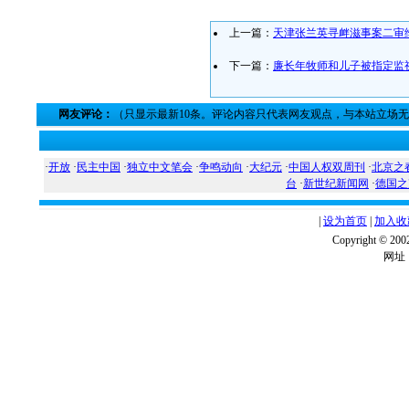
上一篇：
天津张兰英寻衅滋事案二审
下一篇：
廉长年牧师和儿子被指定监
网友评论：
（只显示最新10条。评论内容只代表网友观点，与本站立场
·
开放
·
民主中国
·
独立中文笔会
·
争鸣动向
·
大纪元
·
中国人权双周刊
·
北京之
台
·
新世纪新闻网
·
德国之
|
设为首页
|
加入收
Copyright ©
网址：w