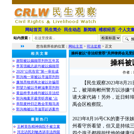
网站首页
民生简介
民生动态
新闻稿
维权经历
个人文
站内搜索：
您当前所在的位置：
网站主页
>
司法监察
> 正文
操科被以“非法经营罪”关押律师会见受
相 关 文 章
谢阳被以煽颠罪判刑五年其
操科被
李英强戴志超均被以煽颠罪
2026“公民告官”第一审在成
作者：民
郭兴梅一审被以寻滋罪判刑
廉旭亮牧师再次被以诈骗罪
【民生观察2023年8月
邢望力被以寻衅滋事罪判刑
工，被湖南郴州警方以涉嫌“
黄益梓李永峰均被以非法经
请大家代祷！另外，近日蚌埠
郭兴梅案开庭旁听席被 “占
阜阳麦种归正教会常顺马涛
禹会区检察院。
郭兴梅被以寻滋罪起诉案件
2023年8月16号CK的妻
最 新 热 门
州看守所看望，但又是持续三
王树英告精神病院不被立案
河北访民刘敏杰诉非法拘留
四个孩子都很担忧他的健康!