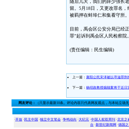
随后几天，我们的薛少强长
留。5月18日，又更改罪名
被羁押在蚌埠仁和集看守所
目前，禹会区公安分局已经正
罪”起诉到禹会区人民检察院
(责任编辑：民生编辑)
上一篇：
襄阳公民宋泽被以寻滋罪刑
下一篇：
杨绍政教授煽颠案将于近日
网友评论：
（只显示最新10条。评论内容只代表网友观点，与本站立场
·
开放
·
民主中国
·
独立中文笔会
·
争鸣动向
·
大纪元
·
中国人权双周刊
·
北京之
台
·
新世纪新闻网
·
德国之