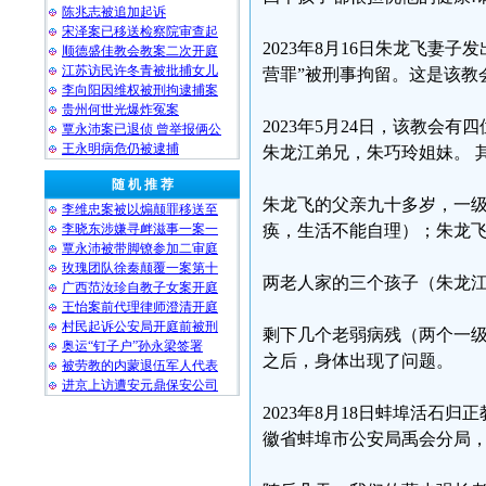
陈兆志被追加起诉
宋泽案已移送检察院审查起
2023年8月16日朱龙飞妻子
顺德盛佳教会教案二次开庭
江苏访民许冬青被批捕女儿
营罪”被刑事拘留。这是该教
李向阳因维权被刑拘逮捕案
贵州何世光爆炸冤案
2023年5月24日，该教会
覃永沛案已退侦 曾举报俩公
王永明病危仍被逮捕
朱龙江弟兄，朱巧玲姐妹。 
随 机 推 荐
朱龙飞的父亲九十多岁，一级
李维忠案被以煽颠罪移送至
李晓东涉嫌寻衅滋事一案一
痪，生活不能自理）；朱龙
覃永沛被带脚镣参加二审庭
玫瑰团队徐秦颠覆一案第十
两老人家的三个孩子（朱龙江
广西范汝珍自教子女案开庭
王怡案前代理律师澄清开庭
村民起诉公安局开庭前被刑
剩下几个老弱病残（两个一
奥运“钉子户”孙永梁签署
之后，身体出现了问题。
被劳教的内蒙退伍军人代表
进京上访遭安元鼎保安公司
2023年8月18日蚌埠活石归
徽省蚌埠市公安局禹会分局，